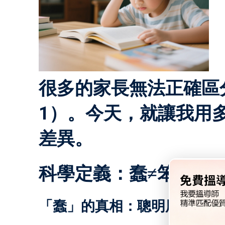
很多的家長無法正確區
1）。今天，就讓我用
差異。
科學定義：蠢≠笨
「蠢」的真相：聰明用錯地方