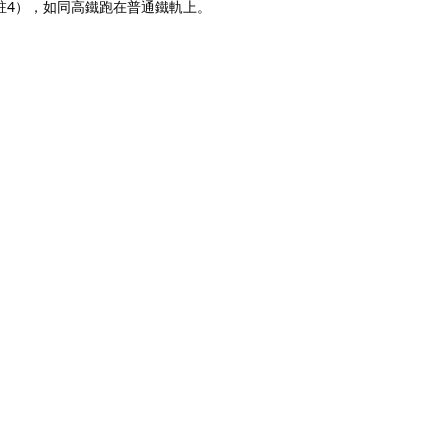
註4），如同高鐵跑在普通鐵軌上。