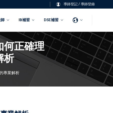
導師登記
/
導師登錄
老師
IB補習
DSE補習
如何正確理
解析
的專業解析