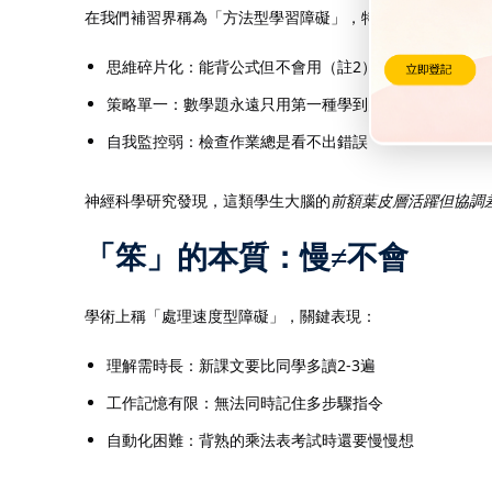
在我們補習界稱為「方法型學習障礙」，特徵包括：
思維碎片化：能背公式但不會用（註2）
策略單一：數學題永遠只用第一種學到的方法解
自我監控弱：檢查作業總是看不出錯誤
神經科學研究發現，這類學生大腦的
前額葉皮層活躍但協調
「笨」的本質：慢≠不會
學術上稱「處理速度型障礙」，關鍵表現：
理解需時長：新課文要比同學多讀2-3遍
工作記憶有限：無法同時記住多步驟指令
自動化困難：背熟的乘法表考試時還要慢慢想