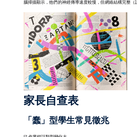
腦掃描顯示，他們的神經傳導速度較慢，但網絡結構完整（
家長自查表
「蠢」型學生常見徵兆
☑️ 作業錯誤類型變化大