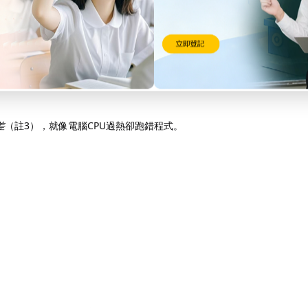
差
（註3），就像電腦CPU過熱卻跑錯程式。