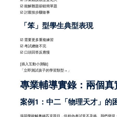
☑️ 能解難題卻錯簡單題
☑️ 討厭按步驟做事
「笨」型學生典型表現
☑️ 需要更多重複練習
☑️ 考試總做不完
☑️ 口頭回答反應慢
[插入互動小測驗]
「立即測試孩子的學習類型→」
專業輔導實錄：兩個真
案例1：中二「物理天才」的
張同學能解奧林匹克題目，但校內考試常不及格。我們發現