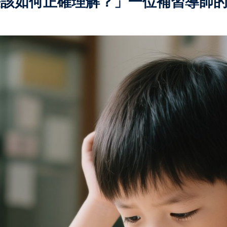
長該如何正確理解？」一位補習導師
記住 我
忘記密碼?