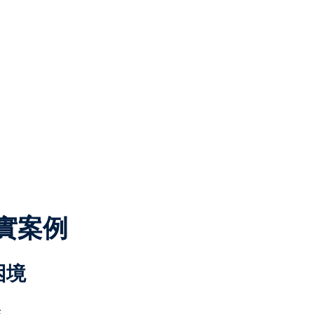
實案例
困境
：