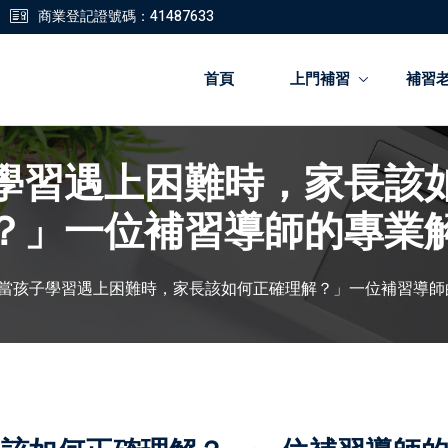
商業登記證號碼：41487633
首頁
上門補習
補習
學習遇上困難時，家長該
登錄
註冊
？」一位補習導師的專業
登錄
當孩子學習遇上困難時，家長該如何正確理解？」一位補習導師
您還沒有帳號?
註冊