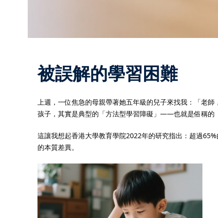
被誤解的學習困難
上週，一位焦急的母親帶著她五年級的兒子來找我：「老師
孩子，其實是典型的「方法型學習障礙」——也就是俗稱的
這讓我想起香港大學教育學院2022年的研究指出：超過6
的本質差異。