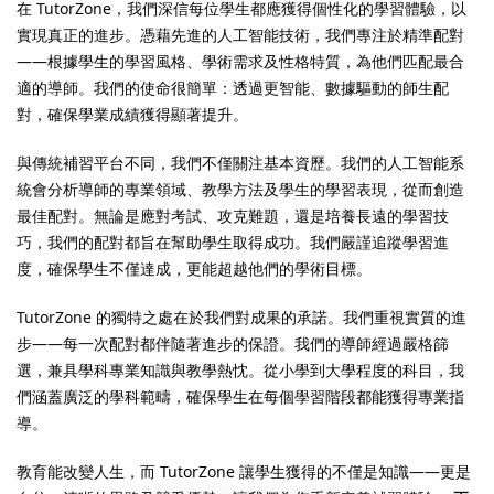
在 TutorZone，我們深信每位學生都應獲得個性化的學習體驗，以
實現真正的進步。憑藉先進的人工智能技術，我們專注於精準配對
——根據學生的學習風格、學術需求及性格特質，為他們匹配最合
適的導師。我們的使命很簡單：透過更智能、數據驅動的師生配
對，確保學業成績獲得顯著提升。
）
與傳統補習平台不同，我們不僅關注基本資歷。我們的人工智能系
）
統會分析導師的專業領域、教學方法及學生的學習表現，從而創造
最佳配對。無論是應對考試、攻克難題，還是培養長遠的學習技
巧，我們的配對都旨在幫助學生取得成功。我們嚴謹追蹤學習進
度，確保學生不僅達成，更能超越他們的學術目標。
TutorZone 的獨特之處在於我們對成果的承諾。我們重視實質的進
步——每一次配對都伴隨著進步的保證。我們的導師經過嚴格篩
選，兼具學科專業知識與教學熱忱。從小學到大學程度的科目，我
們涵蓋廣泛的學科範疇，確保學生在每個學習階段都能獲得專業指
導。
教育能改變人生，而 TutorZone 讓學生獲得的不僅是知識——更是