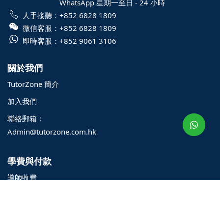
WhatsApp 星期一至日 - 24 小時
人手接聽：
+852 6828 1809
微信客服：
+852 6828 1809
即時客服：
+852 9061 3106
關於我們
TutorZone 簡介
o@TutorZone.com.hk
加入我們
午 9 時至下午 6 時
聯絡郵箱：
期一至日 - 24 小時
Admin@tutorzone.com.hk
2 6828 1809
2 9061 3106
學費與付款
導師收費
最新優惠與活動
付款方式