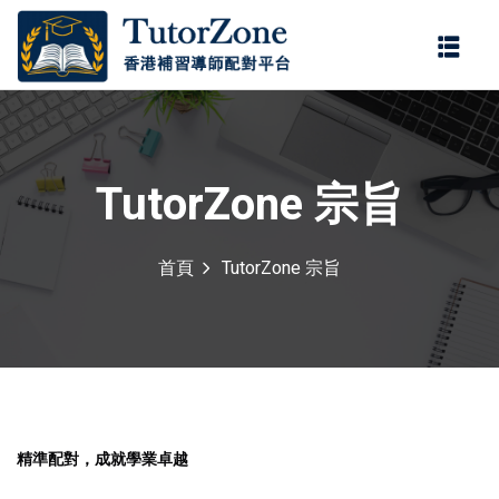
登錄
註冊
登錄
您還沒有帳號?
註冊
TutorZone 宗旨
首頁
TutorZone 宗旨
記住 我
忘記密碼?
精準配對，成就學業卓越