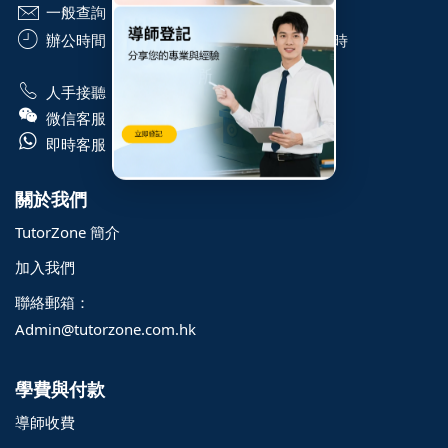
一般查詢：
info@TutorZone.com.hk
辦公時間：
星期一至六 - 上午 9 時至下午 6 時
WhatsApp 星期一至日 - 24 小時
人手接聽：
+852 6828 1809
微信客服：
+852 6828 1809
即時客服：
+852 9061 3106
關於我們
TutorZone 簡介
加入我們
聯絡郵箱：
Admin@tutorzone.com.hk
學費與付款
導師收費