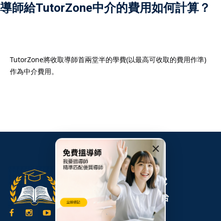
導師給TutorZone中介的費用如何計算？
）
TutorZone將收取導師首兩堂半的學費(以最高可收取的費用作準)
作為中介費用。
）
×