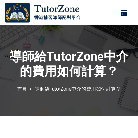
登錄
註冊
登錄
您還沒有帳號?
註冊
導師給TutorZone中介
的費用如何計算？
首頁
導師給TutorZone中介的費用如何計算？
記住 我
忘記密碼?