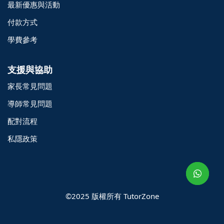
最新優惠與活動
付款方式
學費參考
支援與協助
家長常見問題
導師常見問題
配對流程
o@TutorZone.com.hk
私隱政策
午 9 時至下午 6 時
期一至日 - 24 小時
2 6828 1809
2 9061 3106
©2025 版權所有 TutorZone