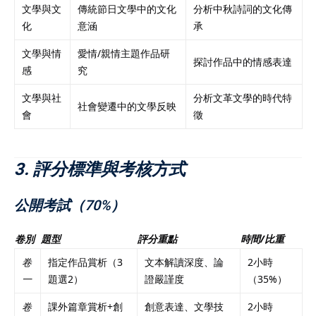
文學與文
傳統節日文學中的文化
分析中秋詩詞的文化傳
化
意涵
承
文學與情
愛情/親情主題作品研
探討作品中的情感表達
感
究
文學與社
分析文革文學的時代特
社會變遷中的文學反映
會
徵
3. 評分標準與考核方式
公開考試（70%）
卷別
題型
評分重點
時間/比重
卷
指定作品賞析（3
文本解讀深度、論
2小時
一
題選2）
證嚴謹度
（35%）
卷
課外篇章賞析+創
創意表達、文學技
2小時