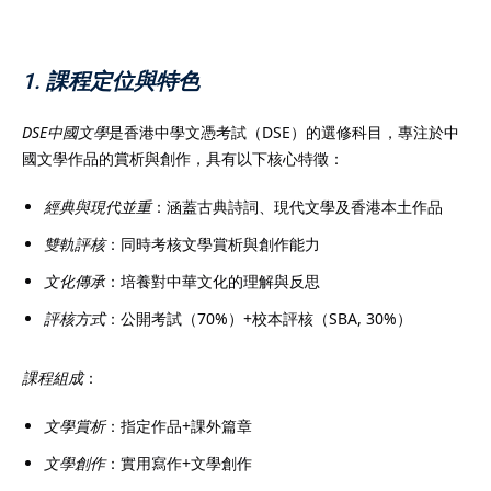
1. 課程定位與特色
）
DSE中國文學
是香港中學文憑考試（DSE）的選修科目，專注於中
國文學作品的賞析與創作，具有以下核心特徵：
）
經典與現代並重
：涵蓋古典詩詞、現代文學及香港本土作品
雙軌評核
：同時考核文學賞析與創作能力
文化傳承
：培養對中華文化的理解與反思
評核方式
：公開考試（70%）+校本評核（SBA, 30%）
課程組成
：
文學賞析
：指定作品+課外篇章
文學創作
：實用寫作+文學創作