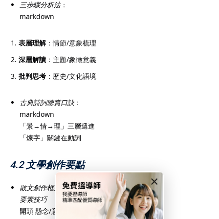
三步驟分析法
：
markdown
表層理解
：情節/意象梳理
深層解讀
：主題/象徵意義
批判思考
：歷史/文化語境
古典詩詞鑒賞口訣
：
markdown
「景→情→理」三層遞進
「煉字」關鍵在動詞
4.2 文學創作要點
×
散文創作框架
：
要素
技巧
開頭 懸念/意象切入