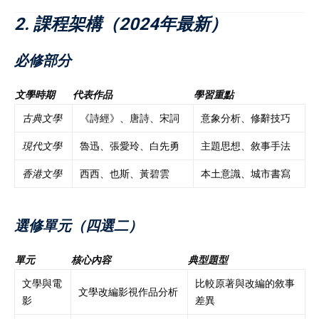
2. 課程架構（2024年最新）
必修部分
文學時期
代表作品
學習重點
古典文學
《詩經》、唐詩、宋詞
意象分析、修辭技巧
現代文學
魯迅、張愛玲、白先勇
主題思想、敘事手法
香港文學
西西、也斯、黃碧雲
本土意識、城市書寫
選修單元（四選二）
單元
核心內容
典型題型
文學與電
比較原著與改編的敘事
文學改編影視作品分析
影
差異