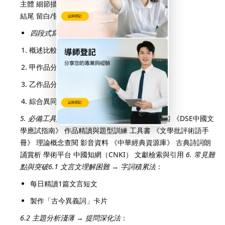
主體 細節描寫+情感鋪墊
結尾 留白/哲理昇華
4.3 比較題答題結構
四段式寫法
：
概述比較基準
甲作品分析
乙作品分析
綜合異同與文化意義
5. 必備工具與資源
類型
推薦資源
應用場景
教科書 《DSE中國文
學應試指南》 作品精讀與題型訓練 工具書 《文學批評術語手
冊》 理論概念查閱 影音資料 《中華經典資源庫》 古典詩詞朗
誦賞析 學術平台 中國知網（CNKI） 文獻檢索與引用
6. 常見難
點與突破
6.1 文言文理解困難
→
字詞積累法
：
每日精讀1篇文言短文
製作「古今異義詞」卡片
6.2 主題分析淺薄
→
提問深化法
：