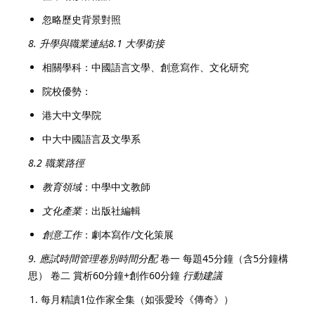
忽略歷史背景對照
8. 升學與職業連結
8.1 大學銜接
相關學科：中國語言文學、創意寫作、文化研究
院校優勢：
港大中文學院
中大中國語言及文學系
8.2 職業路徑
教育領域
：中學中文教師
文化產業
：出版社編輯
創意工作
：劇本寫作/文化策展
9. 應試時間管理
卷別
時間分配
卷一 每題45分鐘（含5分鐘構
思） 卷二 賞析60分鐘+創作60分鐘
行動建議
每月精讀1位作家全集（如張愛玲《傳奇》）