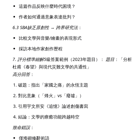
這篇作品反映什麼時代困境？
作者如何通過意象表達批判？
6.3 SBA缺乏原創性
→
跨界研究法
：
比較文學與音樂/繪畫的表現形式
採訪本地作家創作歷程
7. 評分標準細解
5
級答案範例（2023年題目）：
題目
：「分析
杜甫《春望》與現代災難文學的共通性」
高分回答
：
破題：指出「家國之痛」的永恆主題
對比意象（「烽火」vs「廢墟」）
引用宇文所安《追憶》論述創傷書寫
結論：文學的療癒功能跨越時空
致命錯誤
：
僅堆砌修辭術語