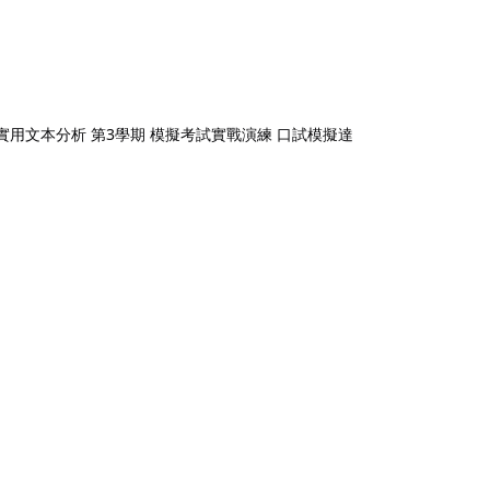
篇實用文本分析 第3學期 模擬考試實戰演練 口試模擬達