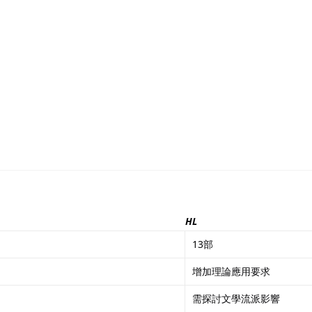
HL
13部
增加理論應用要求
需探討文學流派影響