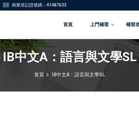
商業登記證號碼：41487633
首頁
上門補習
補習
IB中文A：語言與文學SL
登錄
註冊
首頁
IB中文A：語言與文學SL
登錄
您還沒有帳號?
註冊