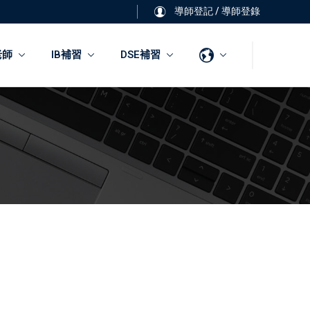
導師登記
/
導師登錄
老師
IB補習
DSE補習