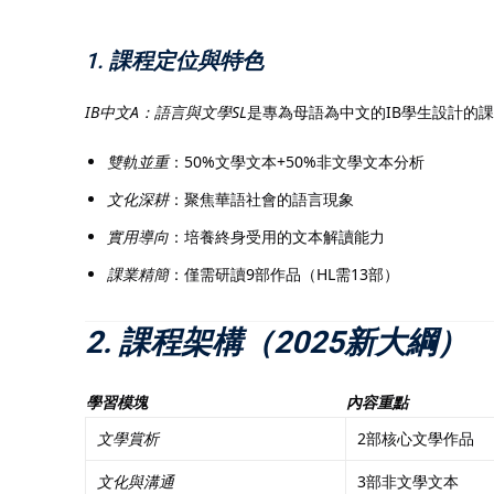
1. 課程定位與特色
IB中文A：語言與文學SL
是專為母語為中文的IB學生設計的
雙軌並重
：50%文學文本+50%非文學文本分析
文化深耕
：聚焦華語社會的語言現象
實用導向
：培養終身受用的文本解讀能力
課業精簡
：僅需研讀9部作品（HL需13部）
2. 課程架構（2025新大綱）
學習模塊
內容重點
文學賞析
2部核心文學作品
文化與溝通
3部非文學文本