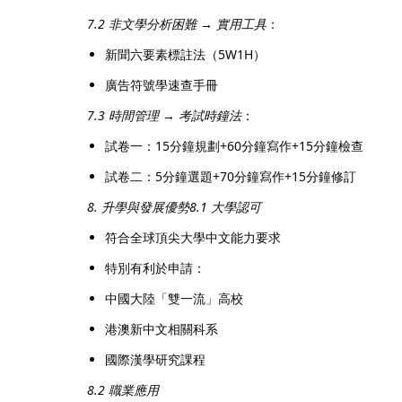
7.2 非文學分析困難
→
實用工具
：
新聞六要素標註法（5W1H）
廣告符號學速查手冊
7.3 時間管理
→
考試時鐘法
：
試卷一：15分鐘規劃+60分鐘寫作+15分鐘檢查
試卷二：5分鐘選題+70分鐘寫作+15分鐘修訂
8. 升學與發展優勢
8.1 大學認可
符合全球頂尖大學中文能力要求
特別有利於申請：
中國大陸「雙一流」高校
港澳新中文相關科系
國際漢學研究課程
8.2 職業應用