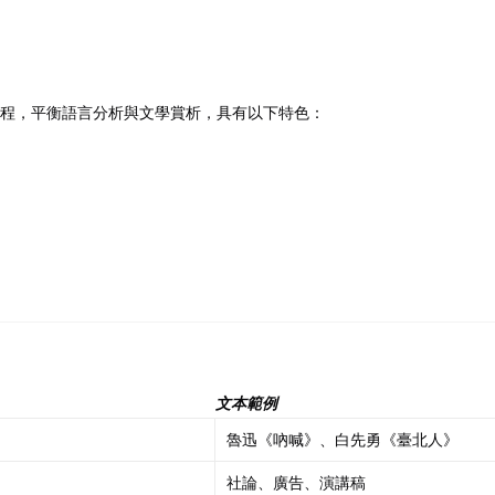
記住 我
忘記密碼?
課程，平衡語言分析與文學賞析，具有以下特色：
文本範例
魯迅《吶喊》、白先勇《臺北人》
社論、廣告、演講稿