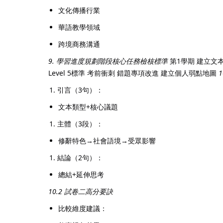
文化傳播行業
華語教學領域
跨境商務溝通
9. 學習進度規劃
階段
核心任務
檢核標準
第1學期 建立文
Level 5標準 考前衝刺 錯題專項改進 建立個人弱點地圖
引言（3句）：
文本類型+核心議題
主體（3段）：
修辭特色→社會語境→受眾影響
結論（2句）：
總結+延伸思考
10.2 試卷二高分要訣
比較維度建議：