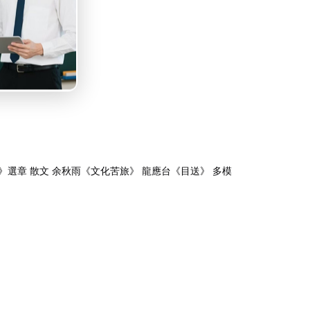
》選章 散文 余秋雨《文化苦旅》 龍應台《目送》 多模