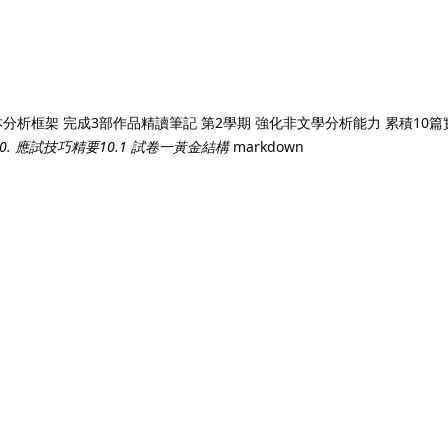
本分析框架 完成3部作品精讀筆記 第2學期 強化非文學分析能力 累積10
10. 應試技巧精要
10.1 試卷一黃金結構
markdown