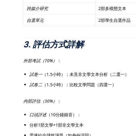
跨媒介研究
2部多模態文本
自選單元
2部學生自選作品
3. 評估方式詳解
外部考試（70%）
：
試卷一
（1.5小時）：未見非文學文本分析（二選一）
試卷二
（1.5小時）：比較文學問題（四選一）
內部評估（30%）
：
口頭評述
（10分鐘錄音）：
分析1部文學+1部非文學文本
需連結全球性議題（如身份認同）