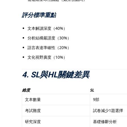
評分標準重點
文本解讀深度（40%）
分析結構嚴謹度（30%）
語言表達準確性（20%）
文化視野廣度（10%）
4. SL與HL關鍵差異
維度
SL
文本數量
9部
考試難度
試卷減少1題選擇
研究深度
基礎修辭分析