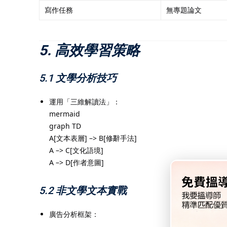
寫作任務
無專題論文
5. 高效學習策略
5.1 文學分析技巧
運用「三維解讀法」：
mermaid
graph TD
A[文本表層] –> B[修辭手法]
A –> C[文化語境]
A –> D[作者意圖]
5.2 非文學文本實戰
廣告分析框架：