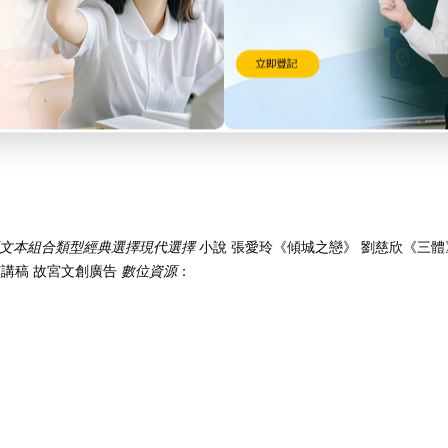
薦文本組合
類型
經典選擇
現代選擇
小說 張愛玲《傾城之戀》 劉慈欣《三體
演講稿 故宮文創廣告
數位資源
：