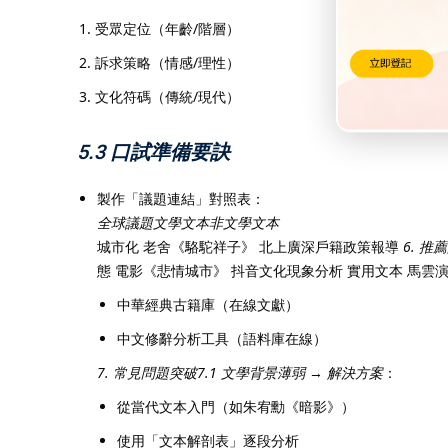
受眾定位（年齡/階層）
訴求策略（情感/理性）
文化符碼（傳統/現代）
5.3 口試準備要訣
製作「議題連結」對照表：
全球議題
文學文本
非文學文本
城市化 老舍《駱駝祥子》 北上廣深戶籍政策報導
6. 推
態 電影《悲情城市》 抖音文化現象分析 實用文本 馬雲
中華經典古籍庫（在線文獻）
中文修辭分析工具（語料庫在線）
7. 常見問題突破
7.1 文學背景薄弱
→
解決方案
：
從當代文本入門（如朱宥勳《暗影》）
使用「文本解剖表」逐段分析