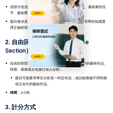
這部分包含約
80題選擇題
，測試學生對藝術作品、藝術家的生
平、藝術歷史和背景的理解。
題目會涉及多個藝術時期和文化，學生需要根據所學的知識選
擇正確的答案。
2.
自由回答題（Free Response
Section）
自由回答部分包含
3題寫作題
，要求學生根據所學的藝術作品、
時期、風格或文化進行深入分析。
題目可能要求學生分析某一特定作品，或比較兩個不同時期
或文化中的藝術作品。
時間
：2小時
3.
計分方式