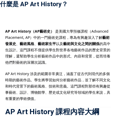
什麼是 AP Art History？
）
AP Art History（AP藝術史）
是美國大學預修課程（Advanced
Placement, AP）中的一門藝術史課程，專為有興趣深入了解
藝術
）
發展史
、
藝術風格
、
藝術家生平
以及
藝術與文化之間的關係
的高中
生設計。這門課程不僅提供學生對世界各地藝術作品的歷史背景的
理解，還幫助學生分析藝術作品中的形式、內容和背景，從而培養
他們對藝術的深層次認識。
AP Art History 涉及的範圍非常廣泛，涵蓋了從古代到現代的多個
時期的藝術作品。學生將學習如何分析藝術作品，並了解不同文化
和時代背景下的藝術風格、技術和意義。這門課程對那些有興趣從
事藝術、設計、博物館學、歷史或文化研究等領域的學生來說，具
有重要的學術價值。
AP Art History 課程內容大綱