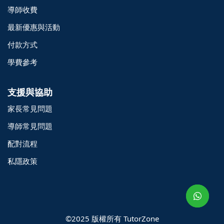
導師收費
最新優惠與活動
付款方式
學費參考
支援與協助
家長常見問題
導師常見問題
配對流程
o@TutorZone.com.hk
私隱政策
午 9 時至下午 6 時
期一至日 - 24 小時
2 6828 1809
2 9061 3106
©2025 版權所有 TutorZone