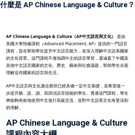
什麼是 AP Chinese Language & Culture？
）
AP Chinese Language & Culture（AP中文語言與文化）
是由
美國大學預修課程（Advanced Placement, AP）提供的一門語言
）
課程，旨在幫助學生提升中文語言能力，並深入理解中文語系國家
的文化背景。這門課程不僅強調中文的語言學習，還涵蓋了中國及
其他中文語言國家的文化、歷史、藝術與社會議題，幫助學生全面
理解這些國家的語言與生活。
AP中文語言與文化適合那些已經具備一定中文基礎，並希望進一
步提升聽、說、讀、寫四項語言技能的學生。透過這門課程，學生
將能夠有效地使用中文進行高級交流，並對中文語系文化有更深刻
的理解。
AP Chinese Language & Culture
課程內容大綱