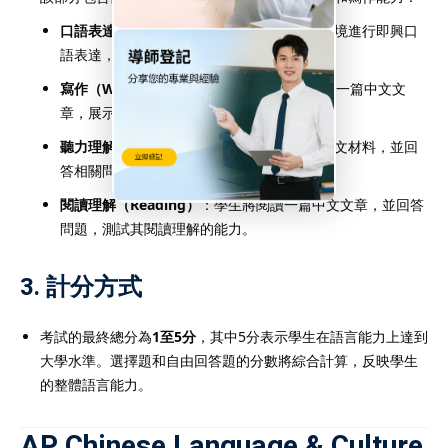
口語表達（Speaking）
：學生需根據指定情境進行即興口
語表達，通常包括討論某個主題或回應問題。
寫作（Writing）
：學生將根據給定題目撰寫一篇中文文
章，展示語法與詞彙的運用能力。
聽力理解（Listening）
：學生將聽取一段中文材料，並回
答相關問題，以測試聽力理解能力。
閱讀理解（Reading）
：學生將閱讀一篇中文文章，並回答
問題，測試其閱讀理解的能力。
3.
計分方式
考試的最終總分為
1至5分
，其中5分表示學生在語言能力上達到
大學水準。選擇題和自由回答題的分數將綜合計算，反映學生
的整體語言能力。
AP Chinese Language & Culture