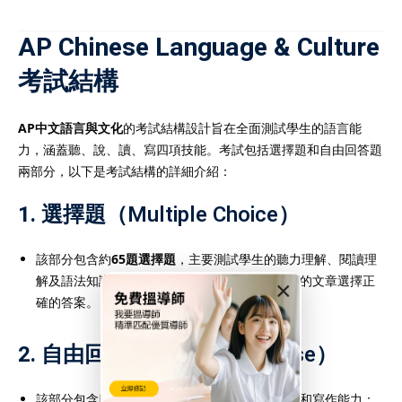
AP Chinese Language & Culture
考試結構
AP中文語言與文化
的考試結構設計旨在全面測試學生的語言能
力，涵蓋聽、說、讀、寫四項技能。考試包括選擇題和自由回答題
兩部分，以下是考試結構的詳細介紹：
1.
選擇題（Multiple Choice）
該部分包含約
65題選擇題
，主要測試學生的聽力理解、閱讀理
解及語法知識。學生需要根據聽到的材料或閱讀的文章選擇正
×
確的答案。
2.
自由回答題（Free Response）
該部分包含四個主要題型，測試學生的口語表達和寫作能力：