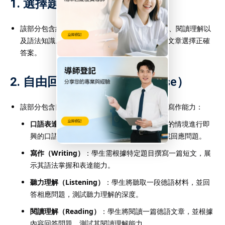
1.
選擇題（Multiple Choice）
該部分包含約
65題選擇題
，測試學生的聽力理解、閱讀理解以
及語法知識。學生需要根據聽到的對話或閱讀的文章選擇正確
答案。
2.
自由回答題（Free Response）
該部分包含四個主要的題型，測試學生的口語和寫作能力：
口語表達（Speaking）
：學生需要根據給定的情境進行即
興的口語表達，通常是與考官討論一個話題或回應問題。
寫作（Writing）
：學生需根據特定題目撰寫一篇短文，展
示其語法掌握和表達能力。
聽力理解（Listening）
：學生將聽取一段德語材料，並回
答相應問題，測試聽力理解的深度。
閱讀理解（Reading）
：學生將閱讀一篇德語文章，並根據
內容回答問題，測試其閱讀理解能力。