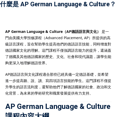
什麼是 AP German Language & Culture？
）
AP German Language & Culture（AP德語語言與文化）
是一
門由美國大學預修課程（Advanced Placement, AP）所提供的高
）
級語言課程，旨在幫助學生提高他們的德語語言技能，同時增進對
德語國家文化的理解。這門課程不僅強調語言能力的提升，還涵蓋
了德國及其他德語國家的歷史、文化、社會和現代議題，讓學生能
夠更深入地理解德語世界。
AP德語語言與文化課程適合那些已經具備一定德語基礎，並希望
進一步提高聽、說、讀、寫四項語言技能的學生。這門課程不僅提
升學生的語言流利度，還幫助他們了解德語國家的社會、政治和文
化背景，為未來的學術研究和職業發展提供有力支持。
AP German Language & Culture
課程內容大綱