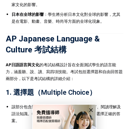
家文化的影響。
日本在全球的影響
：學生將分析日本文化對全球的影響，尤其
是在電影、動畫、音樂、時尚等方面的全球化現象。
AP Japanese Language &
Culture 考試結構
AP日語語言與文化
的考試結構設計旨在全面測試學生的語言能
力，涵蓋聽、說、讀、寫四項技能。考試包括選擇題和自由回答題
兩部分，以下是考試結構的詳細介紹：
1.
選擇題（Multiple Choice）
該部分包含約
65題選擇題
，測試學生的聽力理解、閱讀理解及
×
語法知識。學生需根據聽到的材料或閱讀的文章選擇正確的答
案。