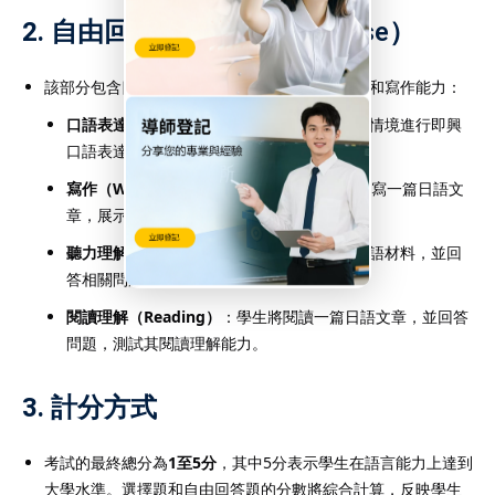
2.
自由回答題（Free Response）
該部分包含四個主要題型，測試學生的口語表達和寫作能力：
口語表達（Speaking）
：學生需要根據指定情境進行即興
口語表達，並清楚流利地表達自己的觀點。
寫作（Writing）
：學生需要根據給定題目撰寫一篇日語文
章，展示語法和語言運用的能力。
聽力理解（Listening）
：學生將聽取一段日語材料，並回
答相關問題，以測試聽力理解能力。
閱讀理解（Reading）
：學生將閱讀一篇日語文章，並回答
問題，測試其閱讀理解能力。
3.
計分方式
考試的最終總分為
1至5分
，其中5分表示學生在語言能力上達到
大學水準。選擇題和自由回答題的分數將綜合計算，反映學生