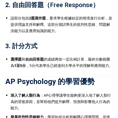
2.
自由回答題（Free Response）
該部分包括
2題寫作題
，要求學生根據給定的情境進行分析，並
提供理論支持和解釋。這部分測試學生的批判性思維、問題解
決能力以及應用知識的能力。
3.
計分方式
選擇題
和
自由回答題
的成績將按一定比例計算，最終分數範圍
為
1至5分
，5分代表學生已經達到大學水平的理解和應用能力。
AP Psychology 的學習優勢
深入了解人類行為
：AP心理學讓學生能夠更深入地了解人類行
為的背後原因，並幫助他們提升解釋、預測和影響他人行為的
能力。
發展批判性思維能力
：學習如何分析和解釋心理學問題，並使