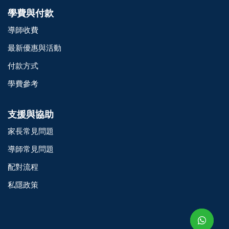
學費與付款
導師收費
最新優惠與活動
付款方式
學費參考
支援與協助
家長常見問題
導師常見問題
配對流程
o@TutorZone.com.hk
私隱政策
午 9 時至下午 6 時
期一至日 - 24 小時