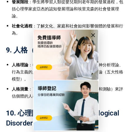
發展階段
：學生將學習人類從嬰兒期到老年期的發展過程，包
括心理學家皮亞杰的認知發展理論和埃里克森的社會發展理
論。
社會化過程
：了解文化、家庭和社會如何影響個體的發展和行
為。
×
9.
人格（Personality）
人格理論
：學習不同的理論，包含弗洛伊德的精神分析理論、
行為主義的人格觀、以及現代的五大人格特質理論（五大性格
模型）。
人格測量
：了解如何通過各種測量工具（如問卷和測驗）來評
估個體的人格特徵。
10.
心理障礙與治療（Psychological
Disorders and Treatment）