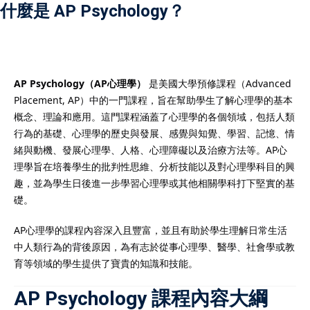
什麼是 AP Psychology？
）
AP Psychology（AP心理學）
是美國大學預修課程（Advanced
Placement, AP）中的一門課程，旨在幫助學生了解心理學的基本
）
概念、理論和應用。這門課程涵蓋了心理學的各個領域，包括人類
行為的基礎、心理學的歷史與發展、感覺與知覺、學習、記憶、情
緒與動機、發展心理學、人格、心理障礙以及治療方法等。AP心
理學旨在培養學生的批判性思維、分析技能以及對心理學科目的興
趣，並為學生日後進一步學習心理學或其他相關學科打下堅實的基
礎。
AP心理學的課程內容深入且豐富，並且有助於學生理解日常生活
中人類行為的背後原因，為有志於從事心理學、醫學、社會學或教
育等領域的學生提供了寶貴的知識和技能。
AP Psychology 課程內容大綱