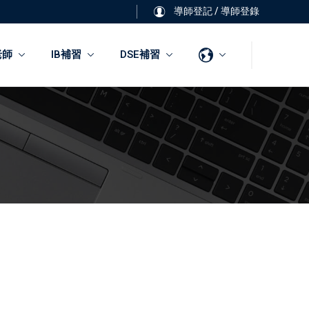
導師登記
/
導師登錄
老師
IB補習
DSE補習