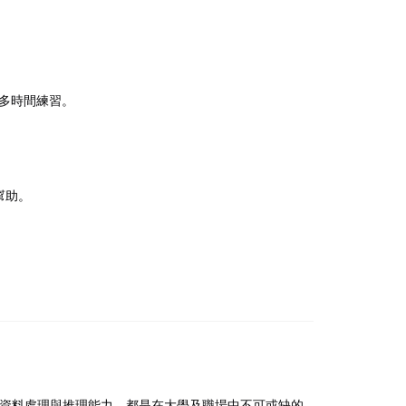
較多時間練習。
幫助。
資料處理與推理能力，都是在大學及職場中不可或缺的