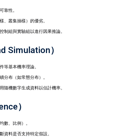
可靠性。
樣、叢集抽樣）的優劣。
控制組與實驗組以進行因果推論。
 Simulation）
件等基本機率理論。
續分布（如常態分布）。
用隨機數字生成資料以估計機率。
rence）
均數、比例）。
斷資料是否支持特定假設。