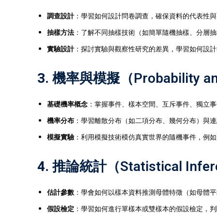
調查設計
：學習如何設計問卷調查，確保資料的代表性與
抽樣方法
：了解不同抽樣技術（如簡單隨機抽樣、分層抽
實驗設計
：探討實驗與觀察性研究的差異，學習如何設計
3.
機率與模擬（Probability and
基礎機率概念
：掌握事件、樣本空間、互斥事件、獨立事
機率分布
：學習離散分布（如二項分布、幾何分布）與連
模擬實驗
：利用模擬技術模仿真實世界的隨機事件，例如
4.
推論統計（Statistical Infe
估計參數
：學會如何以樣本資料推測母體特徵（如母體平
假設檢定
：學習如何進行單樣本或雙樣本的假設檢定，判