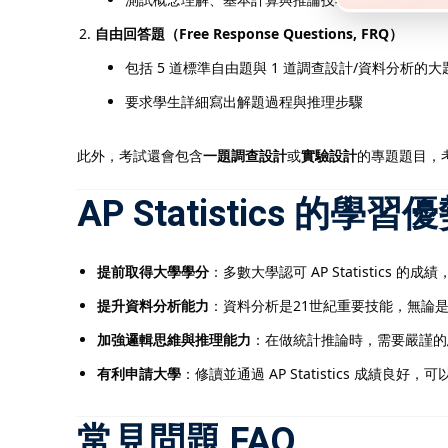
自由回答題（Free Response Questions, FRQ）
包括 5 道標準自由題與 1 道調查設計/資料分析的大
要求學生詳細寫出解題過程與推理步驟
此外，考試還會包含
一題調查設計
或
實驗設計
的專題題目，
AP Statistics 的學習
提前取得大學學分
：多數大學認可 AP Statistics
提升資料分析能力
：資料分析是21世紀重要技能，無論
加強邏輯思維與推理能力
：在做統計推論時，需要嚴謹的
有利申請大學
：修讀並通過 AP Statistics 成
常見問題 FAQ