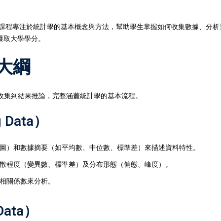
目。這門課程專注於統計學的基本概念與方法，幫助學生掌握如何收集數據、分析資料、
記住 我
忘記密碼?
獲取大學學分。
容大綱
，從資料收集到結果推論，完整涵蓋統計學的基本流程。
 Data）
圖）和數據摘要（如平均數、中位數、標準差）來描述資料特性。
散程度（變異數、標準差）及分布形態（偏態、峰度）。
相關係數來分析。
Data）