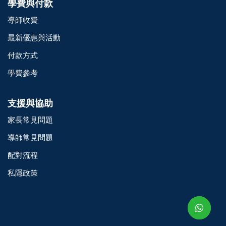
學費與付款
導師收費
最新優惠與活動
付款方式
學費參考
支援與協助
家長常見問題
導師常見問題
配對流程
o@TutorZone.com.hk
私隱政策
午 9 時至下午 6 時
期一至日 - 24 小時
2 6828 1809