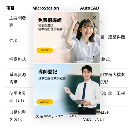
項目
MicroStation
AutoCAD
×
主要開發
Bentley Systems
Autodesk
商
巨型工程、基礎設
通用型繪圖、建築與機
強項
施、BIM/GIS整合
械設計
DGN（主格式）、支
檔案格式
DWG（主格式）
援DWG/DXF
系統資源
相對適中，適合大型
高效能，但在極大檔案
需求
項目
處理上有挑戰
使用者界
偏向工程專案專業優
偏向一般設計師、工程
面（UI）
化
師需求
自動化與
支援AutoLISP、
支援VBA、C++、.NET
客製化
VBA、.NET