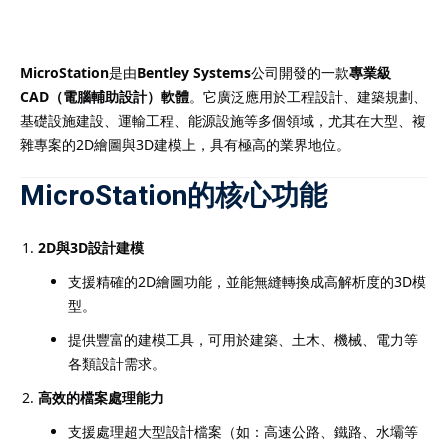
MicroStation
是由
Bentley Systems
公司開發的一款
專業級
CAD（電腦輔助設計）軟體
。它廣泛應用於工程設計、建築規劃、
）
基礎設施建設、運輸工程、能源設施等多個領域，尤其在大型、複
雜專案的2D繪圖與3D建模上，具有極高的業界地位。
）
MicroStation的核心功能
2D與3D設計建模
支援精確的2D繪圖功能，並能無縫轉換成高解析度的3D模
型。
提供豐富的建模工具，可用於建築、土木、機械、電力等
各類設計需求。
高效的檔案處理能力
支援處理超大型設計檔案（如：高速公路、鐵路、水壩等