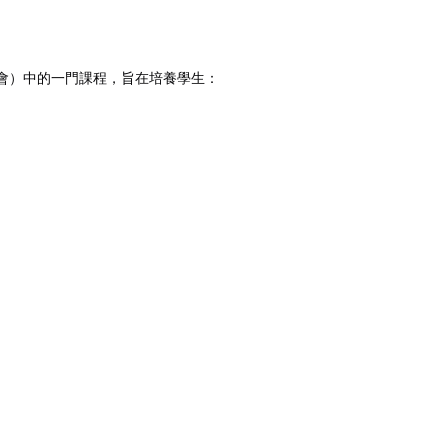
記住 我
忘記密碼?
與社會）中的一門課程，旨在培養學生：