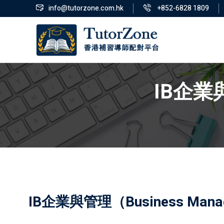
info@tutorzone.com.hk
+852-6828 1809
IB企業與
IB企業與管理（Business Mana