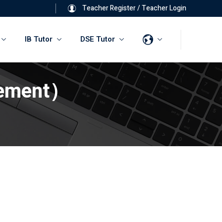
Teacher Register
/
Teacher Login
IB Tutor
DSE Tutor
ement）