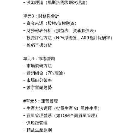
– 激勵理論（馬斯洛需求層次理論）
單元3：財務與會計
– 資金來源（股權/債權融資）
– 財務報表分析（損益表、資產負債表）
– 投資評估方法（NPV淨現值、ARR會計報酬率）
– 盈虧平衡分析
單元4：市場營銷
– 市場調研方法
– 營銷組合（7Ps理論）
– 市場細分策略
– 數字營銷趨勢
#單元5：運營管理
– 生產方法選擇（批量生產 vs. 單件生產）
– 質量管理體系（如TQM全面質量管理）
– 供應鏈管理
– 精益生產原則