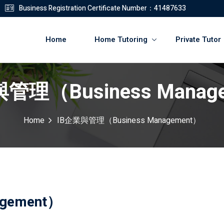
Business Registration Certificate Number：41487633
Home
Home Tutoring
Private Tutor
管理（Business Manag
登錄
註冊
Home
IB企業與管理（Business Management）
登錄
您還沒有帳號?
註冊
gement）