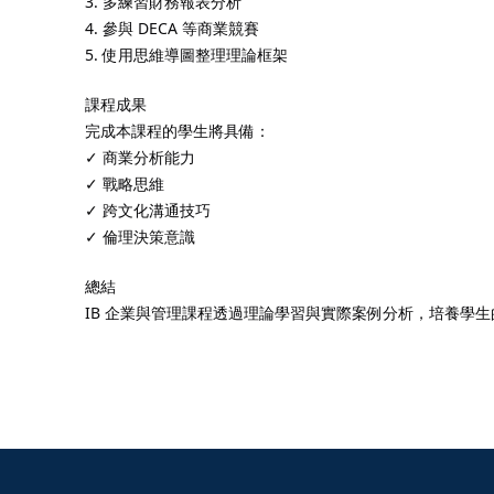
3. 多練習財務報表分析
4. 參與 DECA 等商業競賽
5. 使用思維導圖整理理論框架
課程成果
完成本課程的學生將具備：
✓ 商業分析能力
✓ 戰略思維
✓ 跨文化溝通技巧
✓ 倫理決策意識
總結
IB 企業與管理課程透過理論學習與實際案例分析，培養學生