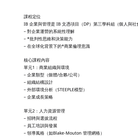
課程定位
IB 企業與管理是 IB 文憑項目（DP）第三學科組（個人
– 對企業運營的系統性理解
– *批判性思維和決策能力
– 在全球化背景下的*商業倫理意識
核心課程內容
單元1：商業組織與環境
– 企業類型（個體/合夥/公司）
– 組織結構設計
– 外部環境分析（STEEPLE模型）
– 企業成長策略
單元2：人力資源管理
– 招聘與選拔流程
– 員工培訓與發展
– 領導風格（如Blake-Mouton 管理網格）