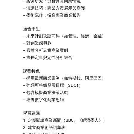
– 案例研究：分析真實商業情境
– 演講技巧：商業方案展示與辯護
– 學術寫作：撰寫專業商業報告
適合學生
– 未來計劃攻讀商科（如管理、經濟、金融）
– 對創業感興趣
– 喜歡分析真實商業案例
– 擅長定量與定性分析結合
課程特色
– 採用最新商業案例（如特斯拉、阿里巴巴）
– 強調可持續發展目標（SDGs）
– 包含模擬商業決策活動
– 培養數字化商業思維
學習建議
1. 定期閱讀商業新聞（BBC、《經濟學人》）
2. 建立商業術語詞彙表