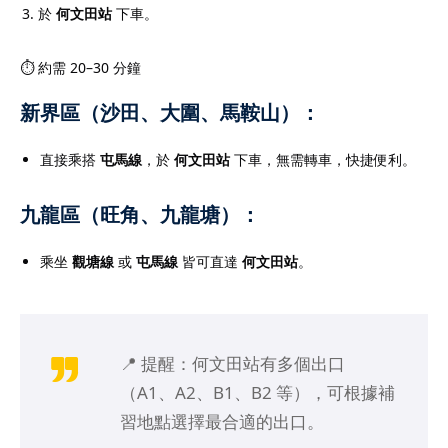
於
何文田站
下車。
學生培養良好的學習習
打下穩固基礎。立即了解
⏱ 約需 20–30 分鐘
詳情，尋找最適合您孩子
新界區（沙田、大圍、馬鞍山）：
直接乘搭
屯馬線
，於
何文田站
下車，無需轉車，快捷便利。
際文憑課程（
IB課程
）的
九龍區（旺角、九龍塘）：
升成績與應試能力的重要
乘坐
觀塘線
或
屯馬線
皆可直達
何文田站
。
求高、科目多元，學生需
學術寫作與時間管理技
，學生可針對個人弱項進
握答題技巧與考試策略，
📍 提醒：何文田站有多個出口
專業的
IB導師
熟悉課程結
（A1、A2、B1、B2 等），可根據補
能在數學、經濟、物理、
習地點選擇最合適的出口。
EE等科目提供深入指導。許