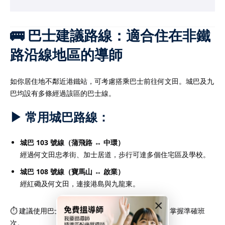
化的
IB補習
成功提升至6
加入讀頂尖大學的機會。
補習
服務，是實現IB高分與
🚌 巴士建議路線：適合住在非鐵
。
路沿線地區的導師
如你居住地不鄰近港鐵站，可考慮搭乘巴士前往何文田。城巴及九
巴均設有多條經過該區的巴士線。
學生在香港中學文憑考試
而出的重要方式。由於
▶ 常用城巴路線：
重，考核範圍廣泛，學生
遇到瓶頸。透過專業的
城巴 103 號線（蒲飛路 ↔ 中環）
可針對個別學生弱項提供
經過何文田忠孝街、加士居道，步行可達多個住宅區及學校。
化應試技巧、提升理解能
城巴 108 號線（寶馬山 ↔ 啟業）
。無論是數學、中文、英
經紅磡及何文田，連接港島與九龍東。
科目，
DSE補習
均能提供
×
學習方案。透過系統化的
⏱ 建議使用巴士即時查詢 App（如「城巴 App」）掌握準確班
能有效鞏固基礎、掌握重
次。