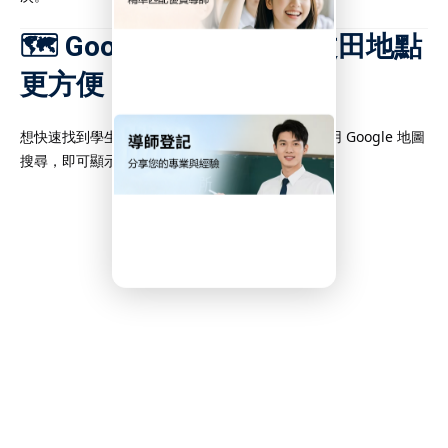
成績。選擇合適的
DSE補
🗺️ Google Map 搜尋何文田地點
5級甚至5**的關鍵一步，
學的重要保障。
更方便
想快速找到學生家居、補習社或學校位置？只需使用 Google 地圖
搜尋，即可顯示最佳交通方式與步行路線。
one.com.hk