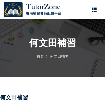
登錄
註冊
登錄
您還沒有帳號?
註冊
何文田補習
首頁
何文田補習
門補習服務，由
持牌老師
，為小學、中學及公開試
記住 我
忘記密碼?
學。
持牌老師
具備正規教
程要求，協助學生掌握重
多年補習經驗，教學靈
何文田補習
。科目涵蓋中文、英文、