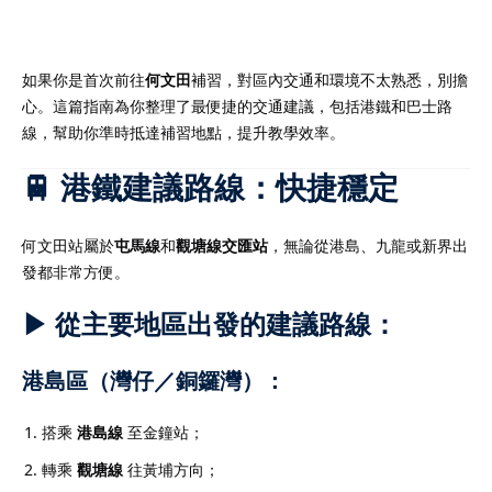
全面支援學生學習需要。
註冊
課，節省交通時間，提升
已有帳號?
登錄
亦定期與家長溝通學生進
如果你是首次前往
何文田
補習，對區內交通和環境不太熟悉，別擔
效。選擇我們的補習老
心。這篇指南為你整理了最便捷的交通建議，包括港鐵和巴士路
選擇一位值得信賴的學習
線，幫助你準時抵達補習地點，提升教學效率。
更多詳情！
🚆 港鐵建議路線：快捷穩定
何文田站屬於
屯馬線
和
觀塘線交匯站
，無論從港島、九龍或新界出
發都非常方便。
深導師及擁有專業資格並
學牌照的補習老師組成，
▶ 從主要地區出發的建議路線：
優質而專業的教育支援。
擁有多年教學經驗，深入
港島區（灣仔／銅鑼灣）：
及各類公開考試的課程要
需要制定最合適的教學策
搭乘
港島線
至金鐘站；
補習老師，就是為孩子選
轉乘
觀塘線
往黃埔方向；
習夥伴。補習老師不僅傳