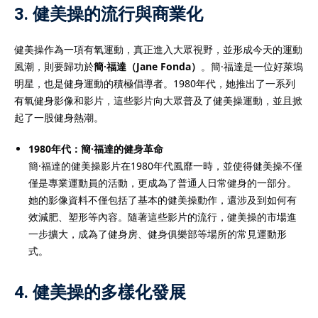
3.
健美操的流行與商業化
健美操作為一項有氧運動，真正進入大眾視野，並形成今天的運動
風潮，則要歸功於
簡·福達（Jane Fonda）
。簡·福達是一位好萊塢
明星，也是健身運動的積極倡導者。1980年代，她推出了一系列
有氧健身影像和影片，這些影片向大眾普及了健美操運動，並且掀
起了一股健身熱潮。
1980年代：簡·福達的健身革命
簡·福達的健美操影片在1980年代風靡一時，並使得健美操不僅
僅是專業運動員的活動，更成為了普通人日常健身的一部分。
她的影像資料不僅包括了基本的健美操動作，還涉及到如何有
效減肥、塑形等內容。隨著這些影片的流行，健美操的市場進
一步擴大，成為了健身房、健身俱樂部等場所的常見運動形
式。
4.
健美操的多樣化發展