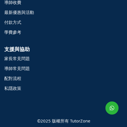
導師收費
最新優惠與活動
付款方式
學費參考
支援與協助
家長常見問題
導師常見問題
配對流程
o@TutorZone.com.hk
私隱政策
午 9 時至下午 6 時
期一至日 - 24 小時
2 6828 1809
2 9061 3106
©2025 版權所有 TutorZone