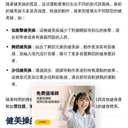
隨著健美操的普及，這項運動逐漸衍生出不同的形式與風格。最初
的健美操大多是高強度、快速的動作，後來則發展出不同類型的健
美操，如：
低衝擊健美操
：這種健美操減少了對膝關節等部位的衝擊，適
合初學者或者有膝蓋問題的人群。
舞蹈健美操
：結合了舞蹈元素的健美操，動作更加富有節奏
感，並融入現代流行音樂，吸引了更多喜愛舞蹈的健身愛好
者。
步伐健美操
：通過踏步、跳躍等動作來達到有氧運動的效果，
這種形式更加注重步伐和節奏感，適合那些喜歡挑戰的運動
者。
×
隨著時間的推移，健美操的形式越來越多樣化，並且與其他健身運
動如
普拉提
、
瑜伽
等相結合，形成了今天更加綜合性的健身體系。
健美操的現代化與全球化