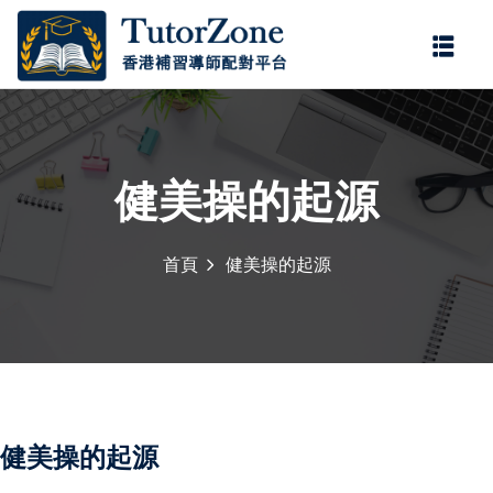
登錄
註冊
登錄
您還沒有帳號?
註冊
健美操的起源
首頁
健美操的起源
記住 我
忘記密碼?
健美操的起源