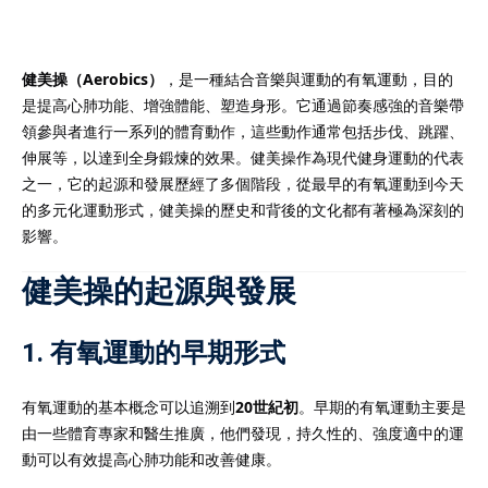
健美操（Aerobics）
，是一種結合音樂與運動的有氧運動，目的
是提高心肺功能、增強體能、塑造身形。它通過節奏感強的音樂帶
）
領參與者進行一系列的體育動作，這些動作通常包括步伐、跳躍、
伸展等，以達到全身鍛煉的效果。健美操作為現代健身運動的代表
）
之一，它的起源和發展歷經了多個階段，從最早的有氧運動到今天
的多元化運動形式，健美操的歷史和背後的文化都有著極為深刻的
影響。
健美操的起源與發展
1.
有氧運動的早期形式
有氧運動的基本概念可以追溯到
20世紀初
。早期的有氧運動主要是
由一些體育專家和醫生推廣，他們發現，持久性的、強度適中的運
動可以有效提高心肺功能和改善健康。