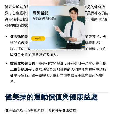
隨著全球健身風潮的興起，健美操不僅在美國成為常見的健身活
動，它也逐漸走向全球，特別是在
歐洲、亞洲和拉丁美洲
等地的健
身市場中占據重要地位。許多國家和地區的健身中心、運動俱樂部
都會開設健美操課程，並且成為日常健身的一部分。
健美操的專業化
：隨著健美操的普及，越來越多的專業健身教
練開始教授健美操，並且一些專業競賽和認證機構也隨之出
現。這使得健美操成為一項更加專業化和標準化的運動，從而
吸引了更多的健身愛好者加入。
數位化與健美操
：隨著科技的發展，許多健身平台開始提供
線
上健美操課程
，讓無法親自參加課程的人們也能夠在家中進行
健美操運動。這一轉變大大推動了健美操在全球範圍內的普
及。
健美操的運動價值與健康益處
健美操作為一項有氧運動，具有許多健康益處：