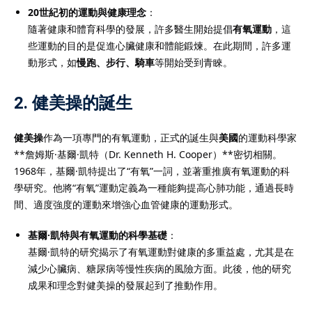
20世紀初的運動與健康理念
：
隨著健康和體育科學的發展，許多醫生開始提倡
有氧運動
，這
些運動的目的是促進心臟健康和體能鍛煉。在此期間，許多運
動形式，如
慢跑、步行、騎車
等開始受到青睞。
2.
健美操的誕生
健美操
作為一項專門的有氧運動，正式的誕生與
美國
的運動科學家
**詹姆斯·基爾·凱特（Dr. Kenneth H. Cooper）**密切相關。
1968年，基爾·凱特提出了“有氧”一詞，並著重推廣有氧運動的科
學研究。他將“有氧”運動定義為一種能夠提高心肺功能，通過長時
間、適度強度的運動來增強心血管健康的運動形式。
基爾·凱特與有氧運動的科學基礎
：
基爾·凱特的研究揭示了有氧運動對健康的多重益處，尤其是在
減少心臟病、糖尿病等慢性疾病的風險方面。此後，他的研究
成果和理念對健美操的發展起到了推動作用。