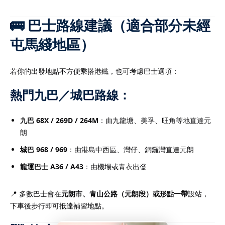
🚌 巴士路線建議（適合部分未經
屯馬綫地區）
若你的出發地點不方便乘搭港鐵，也可考慮巴士選項：
熱門九巴／城巴路線：
九巴 68X / 269D / 264M
：由九龍塘、美孚、旺角等地直達元
朗
城巴 968 / 969
：由港島中西區、灣仔、銅鑼灣直達元朗
龍運巴士 A36 / A43
：由機場或青衣出發
📍 多數巴士會在
元朗市、青山公路（元朗段）或形點一帶
設站，
下車後步行即可抵達補習地點。