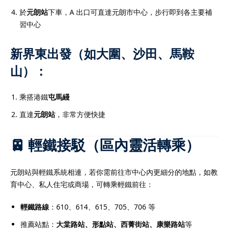
於
元朗站
下車，A 出口可直達元朗市中心，步行即到各主要補
習中心
新界東出發（如大圍、沙田、馬鞍
山）：
乘搭港鐵
屯馬綫
直達
元朗站
，非常方便快捷
🚈 輕鐵接駁（區內靈活轉乘）
元朗站與輕鐵系統相連，若你需前往市中心內更細分的地點，如教
育中心、私人住宅或商場，可轉乘輕鐵前往：
輕鐵路線
：610、614、615、705、706 等
推薦站點：
大棠路站、形點站、西菁街站、康樂路站
等