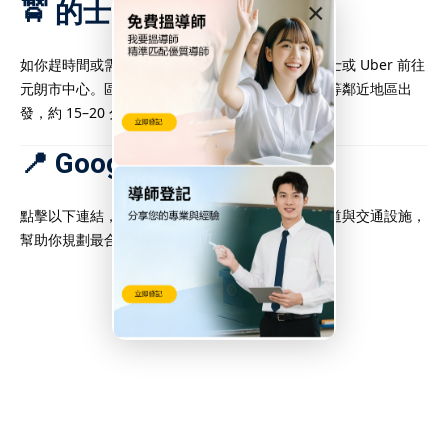
🚖 的士／Uber（彈性高）
×
如你趕時間或需攜帶較多教材，也可考慮直接搭的士或 Uber 前往
元朗市中心。區內車流通暢，尤其從屯門、天水圍等鄰近地區出
發，約 15–20 分鐘可到。
📍 Google 地圖快速連結
點擊以下連結，即可查閱元朗市中心周邊地點、街道與交通設施，
幫助你規劃最合適的行程：