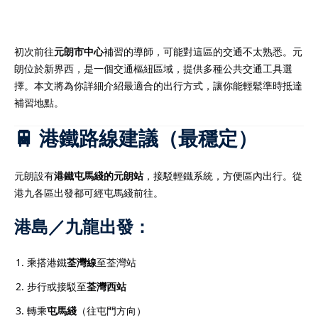
初次前往
元朗市中心
補習的導師，可能對這區的交通不太熟悉。元
朗位於新界西，是一個交通樞紐區域，提供多種公共交通工具選
）
擇。本文將為你詳細介紹最適合的出行方式，讓你能輕鬆準時抵達
補習地點。
）
🚆 港鐵路線建議（最穩定）
元朗設有
港鐵屯馬綫的元朗站
，接駁輕鐵系統，方便區內出行。從
港九各區出發都可經屯馬綫前往。
港島／九龍出發：
乘搭港鐵
荃灣線
至荃灣站
步行或接駁至
荃灣西站
轉乘
屯馬綫
（往屯門方向）