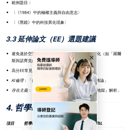
範例題目：
〈《1984》中的極權主義與自由意志〉
〈《黑鏡》中的科技異化現象〉
3.3 延伸論文（EE）選題建議
避免過於空泛的題目（如「論正義」），應具體化（如「羅爾
×
斯與諾齊克的正義理論比較」）。
高分EE常見主題：
AI倫理
：「自駕車的道德算法：功利主義 vs. 義務論」
存在主義
：「沙特《存在與虛無》中的『他人即地獄』解析」
4. 哲學HL與SL的差異
項目
哲學HL
哲學SL