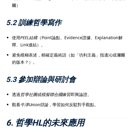
爾）
5.2 訓練哲學寫作
使用
PEEL結構
（Point論點、Evidence證據、Explanation解
釋、Link連結）。
避免模糊表述，精確定義術語（如「功利主義」指邊沁或彌爾
的版本？）。
5.3 參加辯論與研討會
透過
哲學社團或模擬聯合國
練習即興論證。
觀看
牛津Union辯論
，學習如何反駁對手觀點。
6. 哲學HL的未來應用