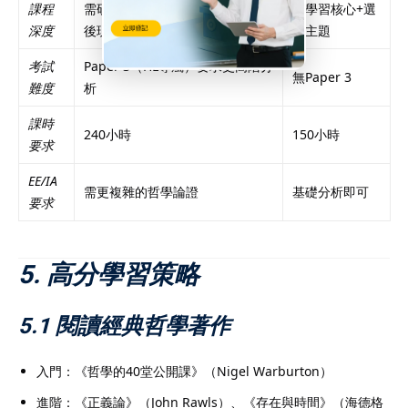
課程
需研讀HL擴展單元（如現象學、
僅學習核心+選
深度
後現代哲學）
修主題
考試
Paper 3（HL專屬）要求更高階分
無Paper 3
難度
析
課時
240小時
150小時
要求
EE/IA
需更複雜的哲學論證
基礎分析即可
要求
5. 高分學習策略
5.1 閱讀經典哲學著作
入門：《哲學的40堂公開課》（Nigel Warburton）
進階：《正義論》（John Rawls）、《存在與時間》（海德格