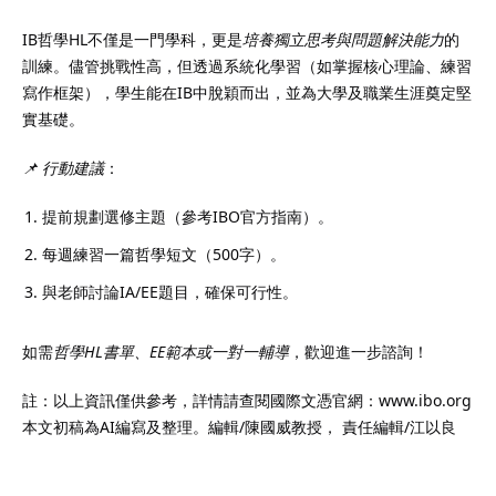
IB哲學HL不僅是一門學科，更是
培養獨立思考與問題解決能力
的
訓練。儘管挑戰性高，但透過系統化學習（如掌握核心理論、練習
寫作框架），學生能在IB中脫穎而出，並為大學及職業生涯奠定堅
實基礎。
📌 行動建議
：
提前規劃選修主題（參考IBO官方指南）。
每週練習一篇哲學短文（500字）。
與老師討論IA/EE題目，確保可行性。
如需
哲學HL書單、EE範本或一對一輔導
，歡迎進一步諮詢！
註：以上資訊僅供參考，詳情請查閱國際文憑官網：www.ibo.org
本文初稿為AI編寫及整理。編輯/陳國威教授， 責任編輯/江以良