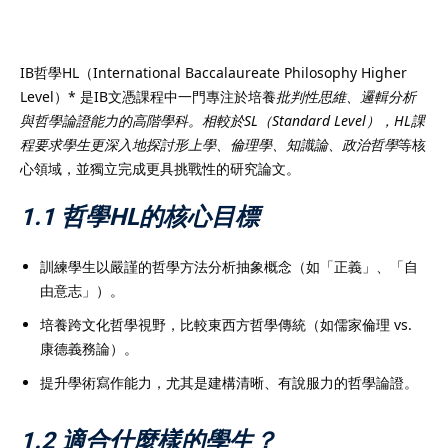
IB哲學HL（International Baccalaureate Philosophy Higher
Level）* 是IB文憑課程中一門專注於培養
批判性思維、邏輯分析
）
與哲學論證能力的高階學科。相較於SL（Standard Level），HL課
程要求學生更深入地探討形上學、倫理學、知識論、政治哲學
等核
）
心領域，並獨立完成更具挑戰性的研究論文。
1.1 哲學HL的核心目標
訓練學生以嚴謹的哲學方法分析抽象概念（如「正義」、「自
由意志」）。
培養跨文化哲學視野，比較東西方哲學傳統（如儒家倫理 vs.
康德義務論）。
提升學術寫作能力，尤其是建構清晰、有說服力的哲學論證。
1.2 適合什麼樣的學生？