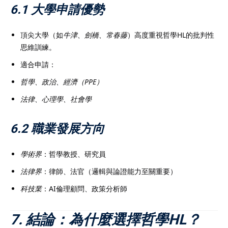
6.1 大學申請優勢
頂尖大學（如
牛津、劍橋、常春藤
）高度重視哲學HL的批判性
思維訓練。
適合申請：
哲學、政治、經濟（PPE）
法律、心理學、社會學
6.2 職業發展方向
學術界
：哲學教授、研究員
法律界
：律師、法官（邏輯與論證能力至關重要）
科技業
：AI倫理顧問、政策分析師
7. 結論：為什麼選擇哲學HL？