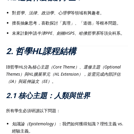
對
哲學、法律、政治學、心理學
等領域有興趣者。
擅長抽象思考，喜歡探討「真理」、「道德」等根本問題。
未來計劃申請
牛津PPE、劍橋HSPS、哈佛哲學系
等頂尖科系。
2. 哲學HL課程結構
IB哲學HL分為
核心主題（Core Theme）、選修主題（Optional
Themes）與HL擴展單元（HL Extension），並需完成內部評估
（IA）與延伸論文（EE）
。
2.1 核心主題：人類與世界
所有學生必須研讀以下問題：
知識論（Epistemology）
：我們如何獲得知識？理性主義 vs.
經驗主義。