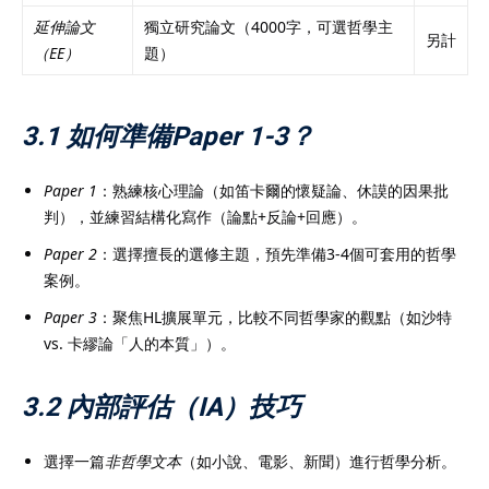
延伸論文
獨立研究論文（4000字，可選哲學主
另計
（EE）
題）
3.1 如何準備Paper 1-3？
Paper 1
：熟練核心理論（如笛卡爾的懷疑論、休謨的因果批
判），並練習結構化寫作（論點+反論+回應）。
Paper 2
：選擇擅長的選修主題，預先準備3-4個可套用的哲學
案例。
Paper 3
：聚焦HL擴展單元，比較不同哲學家的觀點（如沙特
vs. 卡繆論「人的本質」）。
3.2 內部評估（IA）技巧
選擇一篇
非哲學文本
（如小說、電影、新聞）進行哲學分析。