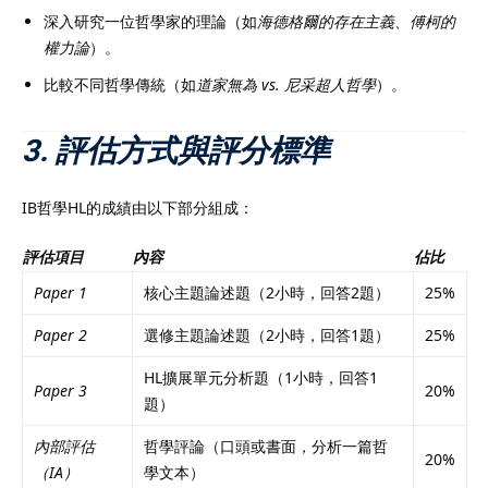
深入研究一位哲學家的理論（如
海德格爾的存在主義、傅柯的
權力論
）。
比較不同哲學傳統（如
道家無為 vs. 尼采超人哲學
）。
3. 評估方式與評分標準
IB哲學HL的成績由以下部分組成：
評估項目
內容
佔比
Paper 1
核心主題論述題（2小時，回答2題）
25%
Paper 2
選修主題論述題（2小時，回答1題）
25%
HL擴展單元分析題（1小時，回答1
Paper 3
20%
題）
內部評估
哲學評論（口頭或書面，分析一篇哲
20%
（IA）
學文本）