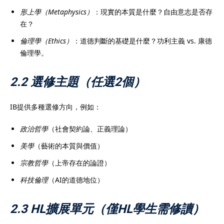
形上學（Metaphysics）
：現實的本質是什麼？自由意志是否存
在？
倫理學（Ethics）
：道德判斷的基礎是什麼？功利主義 vs. 康德
倫理學。
2.2 選修主題（任選2個）
IB提供多種選修方向，例如：
政治哲學
（社會契約論、正義理論）
美學
（藝術的本質與價值）
宗教哲學
（上帝存在的論證）
科技倫理
（AI的道德地位）
2.3 HL擴展單元（僅HL學生需修讀）