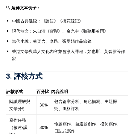
🔍
延伸文本例子：
中國古典選段：《論語》《桃花源記》
現代散文：朱自清《背影》、余光中《聽聽那冷雨》
當代小說：林奕含、李昂、張曼娟作品節錄
香港文學與華人文化內容亦會滲入課程，如也斯、黃碧雲等作
家
3. 評核方式
評核形式
百分比
內容說明
閱讀理解與
包含篇章分析、角色描寫、主題探
30%
文學分析
究、風格評析
寫作任務
命題寫作、自選題創作、模仿寫作、
（敘述/議
30%
日誌式寫作