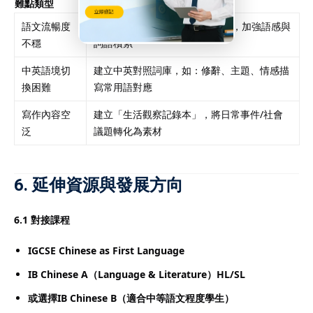
難點類型
建議對策
語文流暢度
每日10分鐘默寫短文＋背誦段落，加強語感與
不穩
詞語積累
中英語境切
建立中英對照詞庫，如：修辭、主題、情感描
換困難
寫常用語對應
寫作內容空
建立「生活觀察記錄本」，將日常事件/社會
泛
議題轉化為素材
6. 延伸資源與發展方向
6.1 對接課程
IGCSE Chinese as First Language
IB Chinese A（Language & Literature）HL/SL
或選擇IB Chinese B（適合中等語文程度學生）