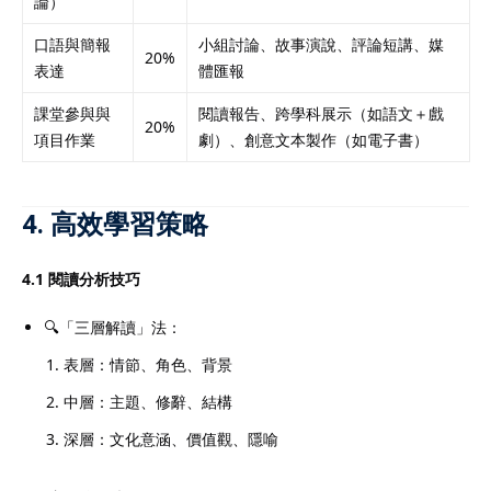
論）
口語與簡報
小組討論、故事演說、評論短講、媒
20%
表達
體匯報
課堂參與與
閱讀報告、跨學科展示（如語文＋戲
20%
項目作業
劇）、創意文本製作（如電子書）
4. 高效學習策略
4.1 閱讀分析技巧
🔍「三層解讀」法：
表層：情節、角色、背景
中層：主題、修辭、結構
深層：文化意涵、價值觀、隱喻