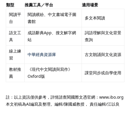
類型
推薦工具／平台
適用場景
閱讀平
閱讀繽紛、中文書城電子圖
多文本閱讀
台
書館
語文工
成語辭典App、搜文解字網
詞語理解與文化背景
具
站
查詢
線上練
中華經典資源庫
古文朗誦與文化資源
習
教材推
《現代中文閱讀與寫作》
課堂同步或自學使用
薦
Oxford版
註：以上資訊僅供參考，詳情請查閱國際文憑官網：www.ibo.org
本文初稿為AI編寫及整理。編輯/陳國威教授， 責任編輯/江以良