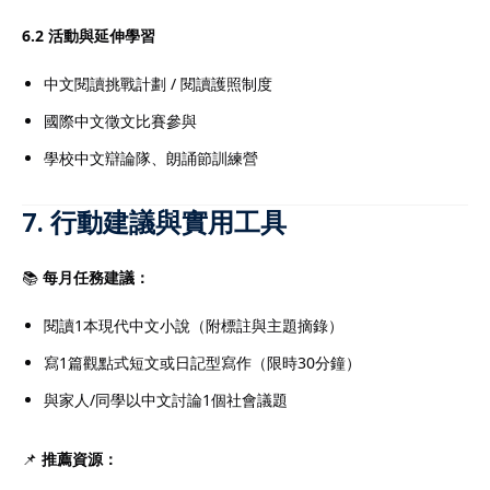
6.2 活動與延伸學習
中文閱讀挑戰計劃 / 閱讀護照制度
國際中文徵文比賽參與
學校中文辯論隊、朗誦節訓練營
7. 行動建議與實用工具
📚
每月任務建議：
閱讀1本現代中文小說（附標註與主題摘錄）
寫1篇觀點式短文或日記型寫作（限時30分鐘）
與家人/同學以中文討論1個社會議題
📌
推薦資源：