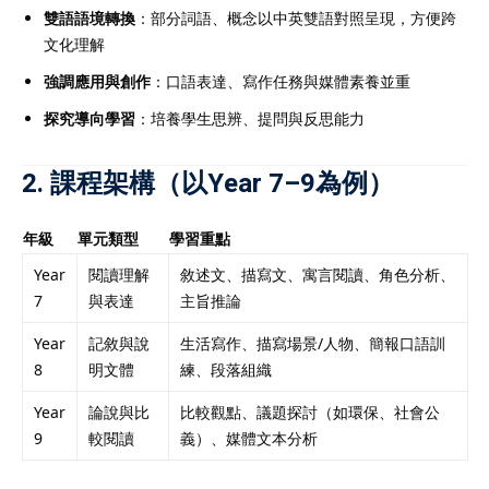
雙語語境轉換
：部分詞語、概念以中英雙語對照呈現，方便跨
文化理解
強調應用與創作
：口語表達、寫作任務與媒體素養並重
探究導向學習
：培養學生思辨、提問與反思能力
2. 課程架構（以Year 7–9為例）
年級
單元類型
學習重點
Year
閱讀理解
敘述文、描寫文、寓言閱讀、角色分析、
7
與表達
主旨推論
Year
記敘與說
生活寫作、描寫場景/人物、簡報口語訓
8
明文體
練、段落組織
Year
論說與比
比較觀點、議題探討（如環保、社會公
9
較閱讀
義）、媒體文本分析