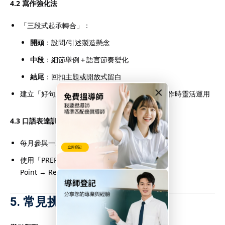
4.2 寫作強化法
「三段式起承轉合」：
開頭
：設問/引述製造懸念
中段
：細節舉例＋語言節奏變化
結尾
：回扣主題或開放式留白
×
建立「好句庫」，收集修辭佳句、主題句式供創作時靈活運用
4.3 口語表達訓練
每月參與一次小組簡報或讀書會
使用「PREP答題法」表達觀點：
Point → Reason → Example → Point again
5. 常見挑戰與應對策略