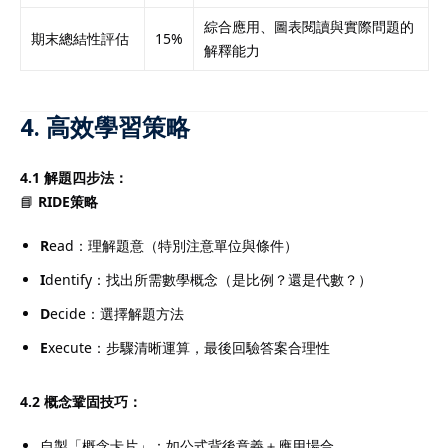
綜合應用、圖表閱讀與實際問題的
期末總結性評估
15%
解釋能力
4. 高效學習策略
4.1 解題四步法：
📘
RIDE策略
R
ead：理解題意（特別注意單位與條件）
I
dentify：找出所需數學概念（是比例？還是代數？）
D
ecide：選擇解題方法
E
xecute：步驟清晰運算，最後回驗答案合理性
4.2 概念鞏固技巧：
自製「概念卡片」：如公式背後意義＋應用場合