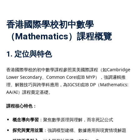
香港國際學校初中數學
（Mathematics）課程概覽
）
）
1. 定位與特色
香港國際學校的初中數學課程參照英美國際課程（如Cambridge
Lower Secondary、Common Core或IB MYP），強調邏輯推
理、解難技巧與跨學科應用，為IGCSE或IB DP（Mathematics:
AA/AI）課程奠定基礎。
課程核心特色：
概念導向學習
：聚焦數學原理與理解，而非死記公式
探究與實用並重
：強調模型建構、數據應用與現實情境解題