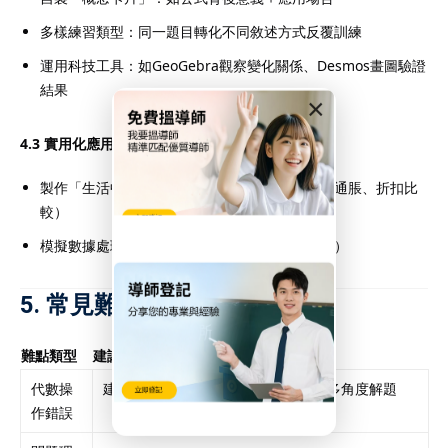
多樣練習類型：同一題目轉化不同敘述方式反覆訓練
運用科技工具：如GeoGebra觀察變化關係、Desmos畫圖驗證
結果
×
4.3 實用化應用訓練：
製作「生活中的數學」專題（如利息計算、物價通脹、折扣比
較）
模擬數據處理（如疫情曲線分析、班級調查統計）
5. 常見難點與突破方法
難點類型
建議對策
代數操
建立「公式理解圖」＋練習代入法＋多角度解題
作錯誤
（代數 vs 幾何驗證）