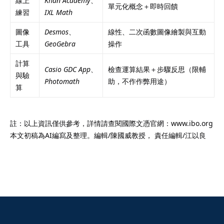
線上
Khan Academy
、
單元化概念＋即時回饋
練習
IXL Math
圖像
Desmos
、
線性、二次函數圖像繪製與互動
工具
GeoGebra
操作
計算
Casio GDC App
、
檢查運算結果＋步驟反思（限輔
與驗
Photomath
助，不作作弊用途）
算
註：以上資訊僅供參考，詳情請查閱國際文憑官網：www.ibo.org
本文初稿為AI編寫及整理。編輯/陳國威教授， 責任編輯/江以良