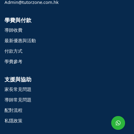
Admin@tutorzone.com.hk
學費與付款
導師收費
最新優惠與活動
付款方式
學費參考
支援與協助
家長常見問題
o@TutorZone.com.hk
導師常見問題
配對流程
午 9 時至下午 6 時
私隱政策
期一至日 - 24 小時
2 6828 1809