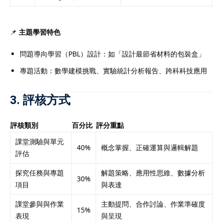
📌
主題學習特色
問題導向學習（PBL）設計：如「設計最節省材料的包裝盒」
專題活動：數學建模挑戰、實驗統計分析報告、跨科科技應用
3. 評核方式
評核類別
百分比
評分重點
課堂測驗與單元
40%
概念掌握、正確運算與邏輯解題
評估
探究任務與專題
解題策略、應用性思維、數據分析
30%
項目
與表達
課堂參與與作業
主動提問、合作討論、作業準確度
15%
表現
與呈現