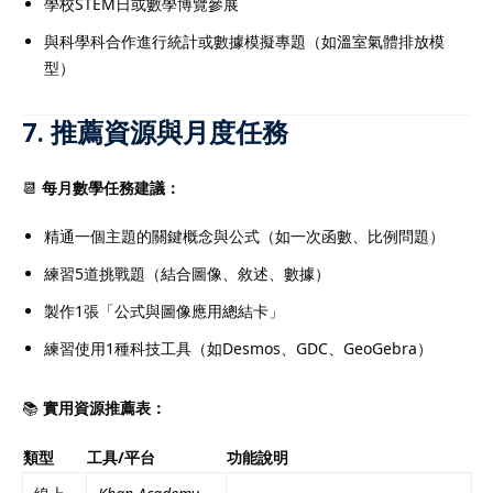
學校STEM日或數學博覽參展
與科學科合作進行統計或數據模擬專題（如溫室氣體排放模
型）
7. 推薦資源與月度任務
📆
每月數學任務建議：
精通一個主題的關鍵概念與公式（如一次函數、比例問題）
練習5道挑戰題（結合圖像、敘述、數據）
製作1張「公式與圖像應用總結卡」
練習使用1種科技工具（如Desmos、GDC、GeoGebra）
📚
實用資源推薦表：
類型
工具/平台
功能說明