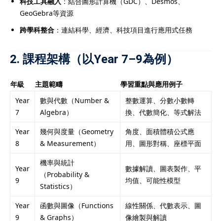
科技工具融入
：結合圖形計算機（GDC）、Desmos、
GeoGebra等資源
跨學科整合
：連結科學、經濟、科技項目進行應用式任務
2. 課程架構（以Year 7–9為例）
年級
主題範疇
學習重點與應用例子
Year
數與代數（Number &
整數運算、分數小數轉
7
Algebra）
換、代數簡化、等式解法
Year
幾何與度量（Geometry
角度、面積體積公式應
8
& Measurement）
用、圖形對稱、座標平面
機率與統計
Year
數據解讀、圖表製作、平
（Probability &
9
均值、可能性模型
Statistics）
Year
函數與圖像（Functions
線性關係、代數表示、圖
9
& Graphs）
像繪製與解讀