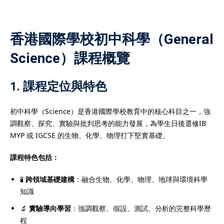
香港國際學校初中科學（General
Science）課程概覽
）
）
1. 課程定位與特色
初中科學（Science）是香港國際學校教育中的核心科目之一，強
調觀察、探究、實驗與批判思考的能力發展，為學生日後選修IB
MYP 或 IGCSE 的生物、化學、物理打下堅實基礎。
課程特色包括：
🧪
跨領域基礎建構
：融合生物、化學、物理、地球與環境科學
知識
🔬
實驗導向學習
：強調觀察、假設、測試、分析的完整科學歷
程