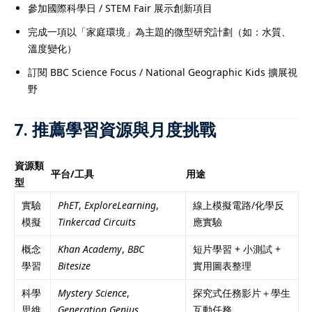
參加國際科學日 / STEM Fair 展示創新項目
完成一項以「家庭環境」為主題的微型研究計劃（如：水質、
溫度變化）
訂閱 BBC Science Focus / National Geographic Kids 擴展視
野
7. 推薦學習資源與月度挑戰
資源類
平台/工具
用途
型
實驗
PhET
,
ExploreLearning
,
線上模擬電路/化學反
模擬
Tinkercad Circuits
應實驗
概念
Khan Academy
,
BBC
短片學習 + 小測試 +
學習
Bitesize
實用圖表整理
科學
Mystery Science
,
探究式任務影片＋學生
思維
Generation Genius
互動任務