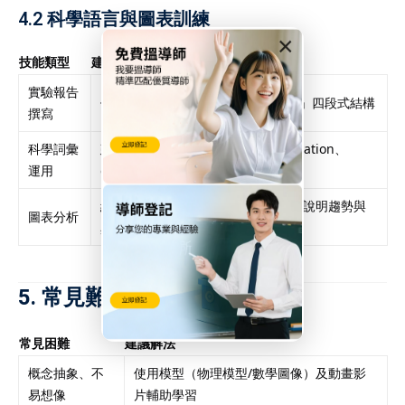
4.2 科學語言與圖表訓練
×
技能類型
建議練習
實驗報告
使用「方法 → 結果 → 討論 → 結論」四段式結構
撰寫
科學詞彙
建立「概念詞彙牆」，如：condensation、
運用
ecosystem、voltage
練習閱讀條形圖、折線圖、散點圖，說明趨勢與
圖表分析
異常
5. 常見難點與突破
常見困難
建議解法
概念抽象、不
使用模型（物理模型/數學圖像）及動畫影
易想像
片輔助學習