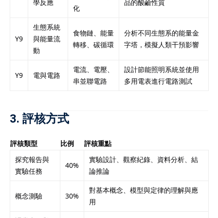
學反應
品的酸鹼性質
化
生態系統
食物鏈、能量
分析不同生態系的能量金
Y9
與能量流
轉移、碳循環
字塔，模擬人類干預影響
動
電流、電壓、
設計節能照明系統並使用
Y9
電與電路
串並聯電路
多用電表進行電路測試
3. 評核方式
評核類型
比例
評核重點
探究報告與
實驗設計、觀察紀錄、資料分析、結
40%
實驗任務
論推論
對基本概念、模型與定律的理解與應
概念測驗
30%
用