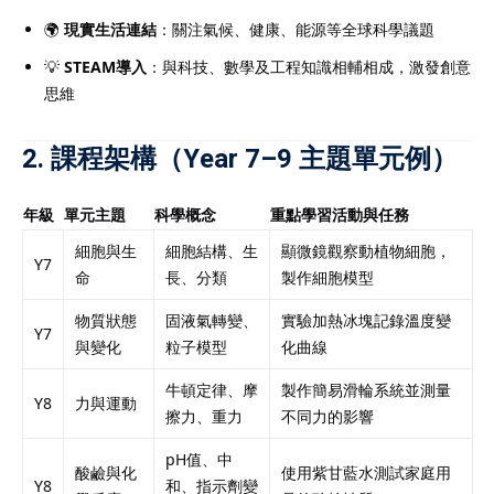
🌍
現實生活連結
：關注氣候、健康、能源等全球科學議題
💡
STEAM導入
：與科技、數學及工程知識相輔相成，激發創意
思維
2. 課程架構（Year 7–9 主題單元例）
年級
單元主題
科學概念
重點學習活動與任務
細胞與生
細胞結構、生
顯微鏡觀察動植物細胞，
Y7
命
長、分類
製作細胞模型
物質狀態
固液氣轉變、
實驗加熱冰塊記錄溫度變
Y7
與變化
粒子模型
化曲線
牛頓定律、摩
製作簡易滑輪系統並測量
Y8
力與運動
擦力、重力
不同力的影響
pH值、中
酸鹼與化
使用紫甘藍水測試家庭用
Y8
和、指示劑變