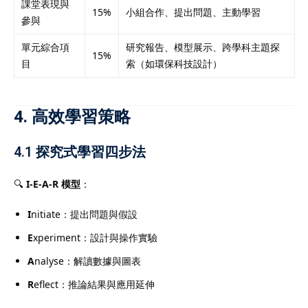
課堂表現與
15%
小組合作、提出問題、主動學習
參與
單元綜合項
研究報告、模型展示、跨學科主題探
15%
目
索（如環保科技設計）
4. 高效學習策略
4.1 探究式學習四步法
🔍
I-E-A-R 模型
：
I
nitiate：提出問題與假設
E
xperiment：設計與操作實驗
A
nalyse：解讀數據與圖表
R
eflect：推論結果與應用延伸