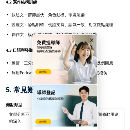
4.2 寫作結構訓練
敘述文：情節起伏、角色動機、環境渲染
說理文：論點明確、例證支持、語氣一致、對立觀點處理
創作文：模仿作家風格、加入隱喻與反諷等修辭
×
4.3 口語與聆聽強化法
練習「三分鐘演說挑戰」：針對議題提出觀點＋反例回應
利用Podcast或TED演講進行聽力摘錄練習與語氣模仿
5. 常見難點與突破對策
難點類型
建議對策
文學分析不
建立「語言技法筆記本」，整理各類修辭用途
夠深入
與分析句型範例