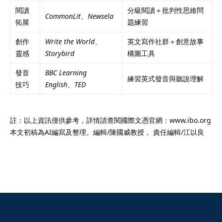
閱讀
分級閱讀＋批判性思維問
CommonLit
、
Newsela
拓展
題練習
創作
Write the World
、
英文寫作社群＋創意故事
靈感
Storybird
構圖工具
發音
BBC Learning
練習英式發音與聽說理解
技巧
English
、
TED
註：以上資訊僅供參考，詳情請查閱國際文憑官網：www.ibo.org
本文初稿為AI編寫及整理。編輯/陳國威教授， 責任編輯/江以良