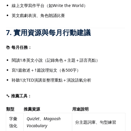
線上文學寫作平台（如Write the World）
英文戲劇表演、角色朗誦比賽
7. 實用資源與每月行動建議
📚
每月任務：
閱讀1本英文小說（記錄角色＋主題＋語言亮點）
寫1篇敘述＋1篇說理短文（各500字）
聆聽1次TED演講並整理重點＋演說語氣分析
🔧
推薦工具：
類型
推薦資源
用途說明
字彙
Quizlet
、
Magoosh
分主題詞庫、句型練習
強化
Vocabulary