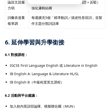
論說文說服
練習「三點式說服法」（觀點＋例證＋反駁）
力弱
強化邏輯結構
詞彙表達重
每週擴充5個「精準動詞／描述性形容詞」並製
複單調
作主題分類詞語庫
6. 延伸學習與升學銜接
6.1 對接課程：
IGCSE First Language English 或 Literature in English
IB English A: Language & Literature HL/SL
IB English B（中級程度英文課程）
6.2 活動與平台建議：
加入校內英語辯論隊、模擬聯合國（MUN）