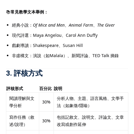
📚
常見教學文本舉例：
經典小說：
Of Mice and Men
、
Animal Farm
、
The Giver
現代詩選：Maya Angelou、Carol Ann Duffy
戲劇導讀：Shakespeare、Susan Hill
非虛構文：演說（如Malala）、新聞評論、TED Talk 摘錄
3. 評核方式
評核形式
百分比
說明
閱讀理解與文
分析人物、主題、語言風格、文學手
30%
學分析
法（如象徵/隱喻）
寫作任務（敘
包括記敘文、說明文、評論文、文章
30%
述/說理）
改寫或創作延伸