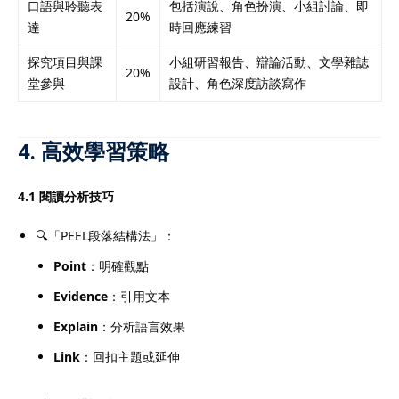
口語與聆聽表
包括演說、角色扮演、小組討論、即
20%
達
時回應練習
探究項目與課
小組研習報告、辯論活動、文學雜誌
20%
堂參與
設計、角色深度訪談寫作
4. 高效學習策略
4.1 閱讀分析技巧
🔍「PEEL段落結構法」：
Point
：明確觀點
Evidence
：引用文本
Explain
：分析語言效果
Link
：回扣主題或延伸