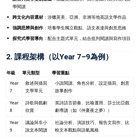
學閱讀
跨文化內容選材
：涉獵英美、亞洲、非洲等地英語文學作品
強調思辨與創作
：培養學生獨立觀點、語文表達與創意思維
探究式學習導向
：配合主題式單元，結合批判閱讀與寫作項目
2. 課程架構（以Year 7–9為例）
年級
單元類型
學習重點
Year
敘述與描寫
小說閱讀、角色分析、設定描寫、創意
7
文學單元
故事創作
Year
詩歌與戲劇
英詩語言節奏、比喻運用、莎士比亞戲
8
欣賞
劇導讀（如《仲夏夜之夢》）
Year
議論與非小
社論分析、演說技巧、報告文寫作、比
9
說文本閱讀
較文本觀點與語氣風格