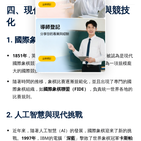
四、現代國際象棋的發展與競技
化
1.
國際象棋的競技化
1851年
，英國倫敦舉行了首屆國際象棋比賽，這被認為是現代
國際象棋競賽的起點。隨後，國際象棋逐漸發展為一項規模龐
大的國際競技項目。
隨著時間的推移，象棋比賽逐漸規範化，並且出現了專門的國
際象棋組織，如
國際象棋聯盟（FIDE）
，負責統一世界各地的
比賽規則。
2.
人工智慧與現代挑戰
近年來，隨著人工智慧（AI）的發展，國際象棋迎來了新的挑
戰。
1997年
，IBM的電腦「
深藍
」擊敗了世界象棋冠軍
卡斯帕