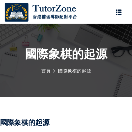
登錄
註冊
登錄
您還沒有帳號?
註冊
國際象棋的起源
首頁
國際象棋的起源
記住 我
忘記密碼?
國際象棋的起源