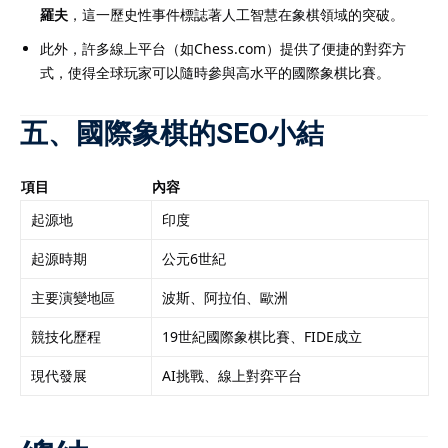
羅夫
，這一歷史性事件標誌著人工智慧在象棋領域的突破。
此外，許多線上平台（如Chess.com）提供了便捷的對弈方
式，使得全球玩家可以隨時參與高水平的國際象棋比賽。
五、國際象棋的SEO小結
項目
內容
起源地
印度
起源時期
公元6世紀
主要演變地區
波斯、阿拉伯、歐洲
競技化歷程
19世紀國際象棋比賽、FIDE成立
現代發展
AI挑戰、線上對弈平台