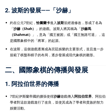
2.
波斯的發展——「沙赫」
約在公元7世紀，
恰圖蘭卡
進入
波斯
並經過修改，形成了名為
「
沙赫（Shah）
」的遊戲。波斯人將其稱為「
沙赫馬
（Shahmat）
」，意為「國王被困」或「國王無路可退」，這
是國際象棋中的「將軍」的起源。
在波斯，這個遊戲逐漸成為宮廷娛樂的主要形式，並且進一步
規範了棋盤和棋子的布局，逐步發展成現代象棋的雛形。
二、國際象棋的傳播與發展
1.
阿拉伯世界的傳播
7世紀伊斯蘭帝國的擴張使得
沙赫
遊戲傳入
阿拉伯世界
。阿拉伯
學者對這款遊戲進行了改良，並使其成為了學者和貴族的智力
娛樂活動。