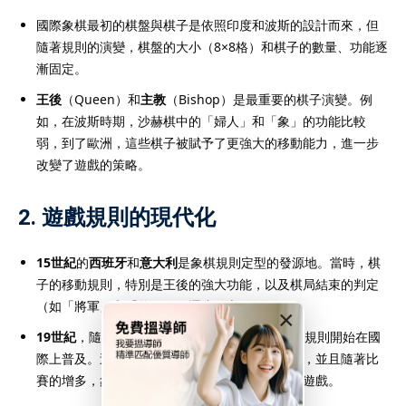
國際象棋最初的棋盤與棋子是依照印度和波斯的設計而來，但
隨著規則的演變，棋盤的大小（8×8格）和棋子的數量、功能逐
漸固定。
王後
（Queen）和
主教
（Bishop）是最重要的棋子演變。例
如，在波斯時期，沙赫棋中的「婦人」和「象」的功能比較
弱，到了歐洲，這些棋子被賦予了更強大的移動能力，進一步
改變了遊戲的策略。
2.
遊戲規則的現代化
15世紀
的
西班牙
和
意大利
是象棋規則定型的發源地。當時，棋
子的移動規則，特別是王後的強大功能，以及棋局結束的判定
（如「將軍」和「將死」）逐步確立。
×
19世紀
，隨著現代國際象棋比賽的興起，統一的規則開始在國
際上普及。這些規則的確立促進了象棋的國際化，並且隨著比
賽的增多，象棋逐漸演變為現代所熟知的競技性遊戲。