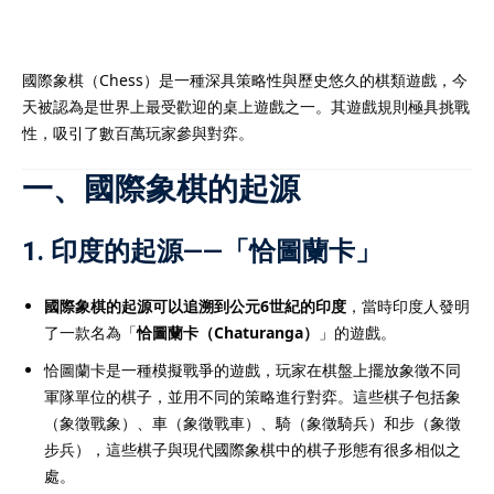
國際象棋（Chess）是一種深具策略性與歷史悠久的棋類遊戲，今
天被認為是世界上最受歡迎的桌上遊戲之一。其遊戲規則極具挑戰
）
性，吸引了數百萬玩家參與對弈。
）
一、國際象棋的起源
1.
印度的起源——「恰圖蘭卡」
國際象棋的起源可以追溯到公元6世紀的印度
，當時印度人發明
了一款名為「
恰圖蘭卡（Chaturanga）
」的遊戲。
恰圖蘭卡是一種模擬戰爭的遊戲，玩家在棋盤上擺放象徵不同
軍隊單位的棋子，並用不同的策略進行對弈。這些棋子包括象
（象徵戰象）、車（象徵戰車）、騎（象徵騎兵）和步（象徵
步兵），這些棋子與現代國際象棋中的棋子形態有很多相似之
處。