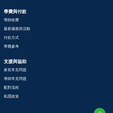
學費與付款
導師收費
最新優惠與活動
付款方式
學費參考
支援與協助
家長常見問題
導師常見問題
配對流程
o@TutorZone.com.hk
私隱政策
午 9 時至下午 6 時
期一至日 - 24 小時