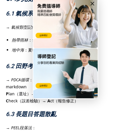
×
6.1 氣候系統混淆
→
氣候類型記憶法
：
熱帶雨林
：全年高溫多雨（亞馬遜）
地中海
：夏乾冬雨（意大利）
6.2 田野考察失焦
→
PDCA循環
：
markdown
P
lan（選址）→
D
o（數據收集）
C
heck（誤差檢驗）→
A
ct（報告修正）
6.3 長題目答題散亂
→
PEEL段落法
：