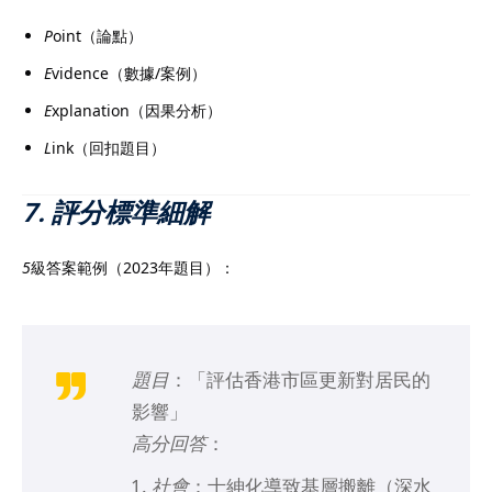
P
oint（論點）
E
vidence（數據/案例）
E
xplanation（因果分析）
L
ink（回扣題目）
7. 評分標準細解
5
級答案範例（2023年題目）：
題目
：「評估香港市區更新對居民的
影響」
高分回答
：
社會
：士紳化導致基層搬離（深水