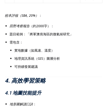
校本評核（SBA, 20%）
：
田野考察報告
（約2000字）：
題目範例：「將軍澳填海區的微氣候研究」
需包含：
實地數據（如風速、溫度）
地理資訊系統（GIS）圖層分析
可持續發展建議
4. 高效學習策略
4.1 地圖技能提升
地形圖解讀口訣
：