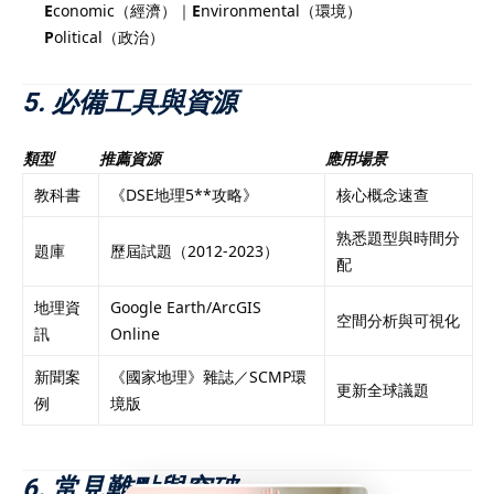
E
conomic（經濟）｜
E
nvironmental（環境）
P
olitical（政治）
5. 必備工具與資源
類型
推薦資源
應用場景
教科書
《DSE地理5**攻略》
核心概念速查
熟悉題型與時間分
題庫
歷屆試題（2012-2023）
配
地理資
Google Earth/ArcGIS
空間分析與可視化
訊
Online
新聞案
《國家地理》雜誌／SCMP環
更新全球議題
例
境版
6. 常見難點與突破