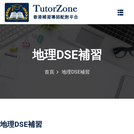
登錄
註冊
登錄
您還沒有帳號?
註冊
地理DSE補習
首頁
地理DSE補習
記住 我
忘記密碼?
地理DSE補習