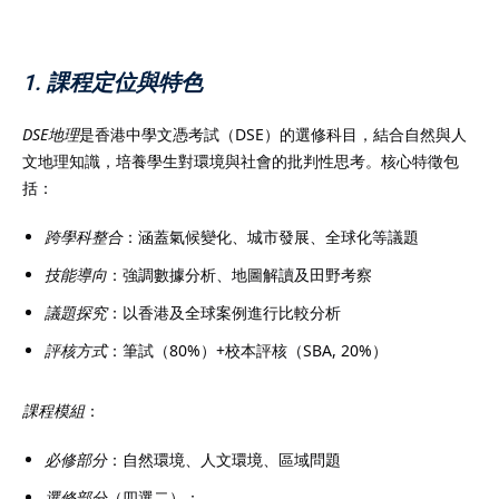
1. 課程定位與特色
）
DSE地理
是香港中學文憑考試（DSE）的選修科目，結合自然與人
文地理知識，培養學生對環境與社會的批判性思考。核心特徵包
）
括：
跨學科整合
：涵蓋氣候變化、城市發展、全球化等議題
技能導向
：強調數據分析、地圖解讀及田野考察
議題探究
：以香港及全球案例進行比較分析
評核方式
：筆試（80%）+校本評核（SBA, 20%）
課程模組
：
必修部分
：自然環境、人文環境、區域問題
選修部分
（四選二）：