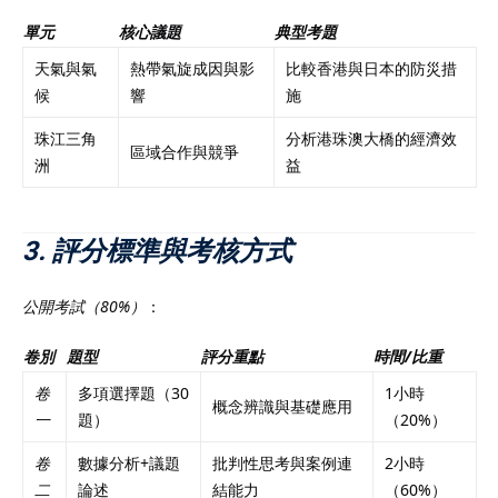
單元
核心議題
典型考題
天氣與氣
熱帶氣旋成因與影
比較香港與日本的防災措
候
響
施
珠江三角
分析港珠澳大橋的經濟效
區域合作與競爭
洲
益
3. 評分標準與考核方式
公開考試（80%）
：
卷別
題型
評分重點
時間/比重
卷
多項選擇題（30
1小時
概念辨識與基礎應用
一
題）
（20%）
卷
數據分析+議題
批判性思考與案例連
2小時
二
論述
結能力
（60%）