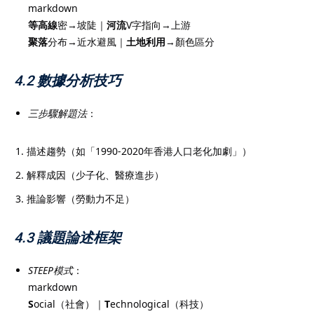
markdown
等高線
密→坡陡｜
河流
V字指向→上游
聚落
分布→近水避風｜
土地利用
→顏色區分
4.2 數據分析技巧
三步驟解題法
：
描述趨勢（如「1990-2020年香港人口老化加劇」）
解釋成因（少子化、醫療進步）
推論影響（勞動力不足）
4.3 議題論述框架
STEEP模式
：
markdown
S
ocial（社會）｜
T
echnological（科技）