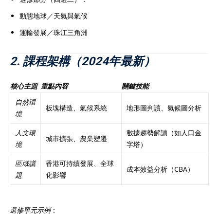
動態地球／天氣與氣候
運輸發展／珠江三角洲
2. 課程架構（2024年最新）
核心主題
重點內容
關鍵技能
自然環
板塊構造、氣候系統
地形圖判讀、氣候圖分析
境
人文環
數據趨勢解讀（如人口金
城市擴張、農業變遷
境
字塔）
區域議
香港可持續發展、全球
成本效益分析（CBA）
題
化影響
選修單元示例
：