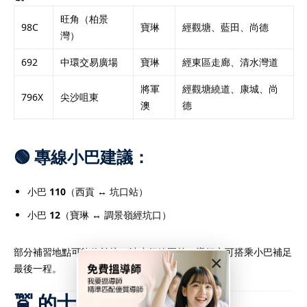
旺角（柏景
98C
寶琳
經觀塘、藍田、尚德
灣）
692
中環交易廣場
寶琳
經東區走廊、清水灣道
將軍
經觀塘繞道、康城、尚
796X
尖沙咀東
澳
德
🟢 專線小巴建議：
小巴
110
（西貢 ↔ 坑口站）
小巴
12
（寶琳 ↔ 調景嶺經坑口）
部分補習地點可能位於坑口站步行範圍外，導師亦可搭乘小巴補足
×
最後一程。
🚖 的士 / Uber 建議