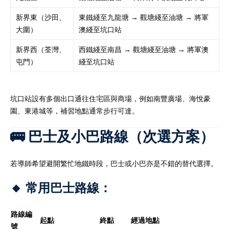
新界東（沙田、
東鐵綫至九龍塘 → 觀塘綫至油塘 → 將軍
大圍）
澳綫至坑口站
新界西（荃灣、
西鐵綫至南昌 → 觀塘綫至油塘 → 將軍澳
屯門）
綫至坑口站
坑口站設有多個出口通往住宅區與商場，例如南豐廣場、海悅豪
園、東港城等，補習地點通常步行可達。
🚌 巴士及小巴路線（次選方案）
若導師希望避開繁忙地鐵時段，巴士或小巴亦是不錯的替代選擇。
🔸 常用巴士路線：
路線編
起點
終點
經過地點
號