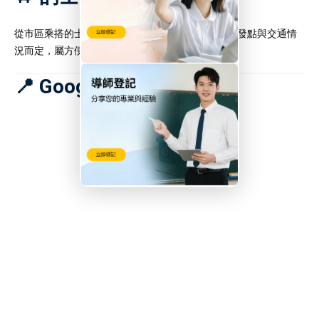
從市區乘搭的士前往坑口需約 30–40 分鐘，視乎出發點與交通情
況而定，屬方便但成本較高選項。
📍 Google Map 連結：