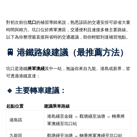
對初次前往
坑口
的補習導師來說，熟悉該區的交通安排可節省大量
時間與精力。坑口位於將軍澳區，交通便利且連接多條主要路線。
）
以下為你整理最直接與省時的交通建議，助你輕鬆到達補習地點。
）
🚆 港鐵路線建議（最推薦方法）
坑口是港鐵
將軍澳綫
其中一站，無論你來自九龍、港島或新界，皆
可透過港鐵直達：
🔹 主要轉車建議：
起點位置
建議乘車路線
港島綫至金鐘 → 觀塘綫至油塘 → 轉乘將
港島區
軍澳綫至坑口站
九龍區
觀塘綫至油塘 → 轉乘將軍澳綫至坑口站