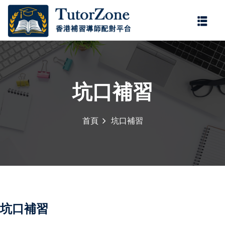
登錄
註冊
登錄
您還沒有帳號?
註冊
坑口補習
首頁
坑口補習
記住 我
忘記密碼?
坑口補習