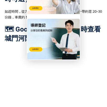
如趕時間，從九龍塘或旺角搭乘的士至沙田城門河一帶約需 20–30
分鐘，車費約 $100–$150，視交通情況而定。
🗺️ Google Map 連結：即時查看
城門河附近地點