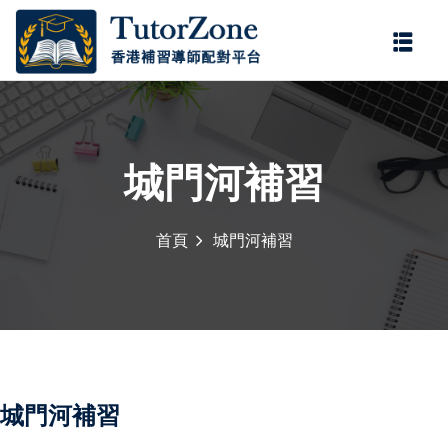
登錄
註冊
登錄
您還沒有帳號?
註冊
城門河補習
首頁
城門河補習
記住 我
忘記密碼?
城門河補習