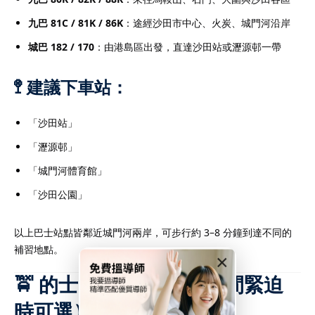
九巴 81C / 81K / 86K
：途經沙田市中心、火炭、城門河沿岸
城巴 182 / 170
：由港島區出發，直達沙田站或瀝源邨一帶
🚏 建議下車站：
「沙田站」
「瀝源邨」
「城門河體育館」
「沙田公園」
以上巴士站點皆鄰近城門河兩岸，可步行約 3–8 分鐘到達不同的
補習地點。
×
🚖 的士／Uber 建議（時間緊迫
時可選）