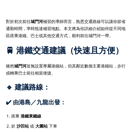
對於初次前往
城門河
補習的導師而言，熟悉交通路線可以讓你節省
通勤時間，準時抵達補習地點。本文將為你詳細介紹如何從不同地
）
區搭乘港鐵、巴士或其他交通方式，順利前往城門河一帶。
）
🚆 港鐵交通建議（快速且方便）
雖然
城門河
並無設置專屬港鐵站，但其鄰近數個主要港鐵站，步行
或轉乘巴士前往相當便捷。
🔹 建議路線：
✔️ 由港島／九龍出發：
搭乘
港鐵東鐵線
於
沙田站
或
大圍站
下車