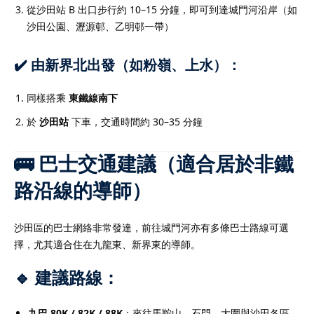
從沙田站 B 出口步行約 10–15 分鐘，即可到達城門河沿岸（如
沙田公園、瀝源邨、乙明邨一帶）
✔️ 由新界北出發（如粉嶺、上水）：
同樣搭乘
東鐵線南下
於
沙田站
下車，交通時間約 30–35 分鐘
🚌 巴士交通建議（適合居於非鐵
路沿線的導師）
沙田區的巴士網絡非常發達，前往城門河亦有多條巴士路線可選
擇，尤其適合住在九龍東、新界東的導師。
🔹 建議路線：
九巴 80K / 82K / 88K
：來往馬鞍山、石門、大圍與沙田各區