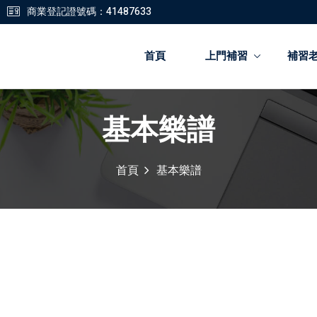
商業登記證號碼：41487633
首頁
上門補習
補習
基本樂譜
登錄
註冊
首頁
基本樂譜
登錄
您還沒有帳號?
註冊