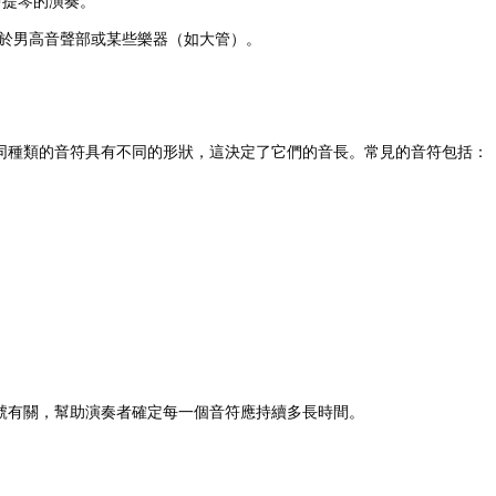
中提琴的演奏。
於男高音聲部或某些樂器（如大管）。
同種類的音符具有不同的形狀，這決定了它們的音長。常見的音符包括：
。
號有關，幫助演奏者確定每一個音符應持續多長時間。