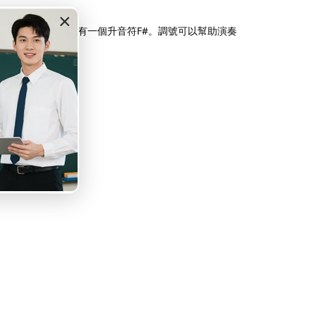
×
，而G大調的調號有一個升音符F#。調號可以幫助演奏