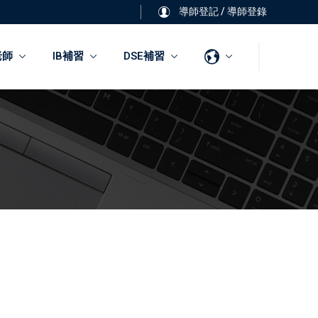
導師登記
/
導師登錄
老師
IB補習
DSE補習