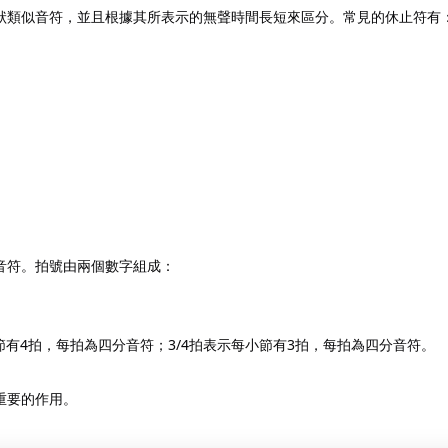
狀類似音符，並且根據其所表示的無聲時間長短來區分。常見的休止符有
音符。拍號由兩個數字組成：
節有4拍，每拍為四分音符；3/4拍表示每小節有3拍，每拍為四分音符。
重要的作用。