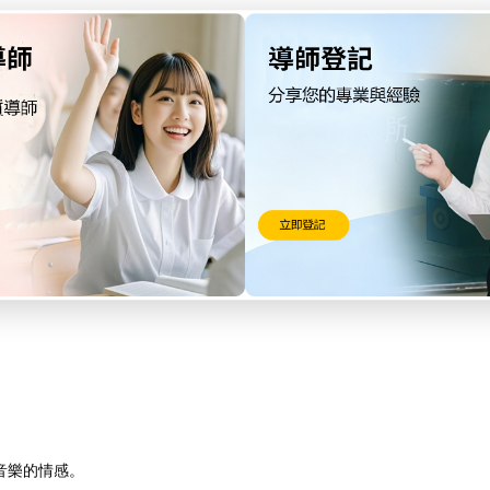
者在整首樂曲中哪些音符應該升高或降低。例如，C大調的調號沒有升降音
音樂的情感。