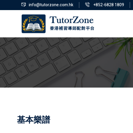
info@tutorzone.com.hk
+852-6828 1809
基本樂譜