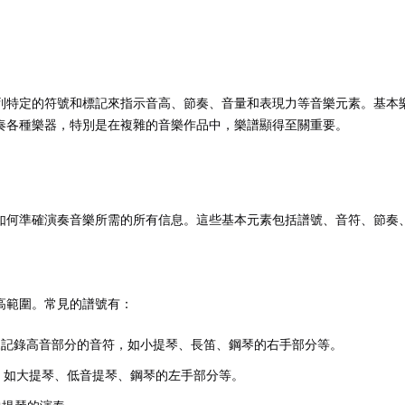
記住 我
忘記密碼?
列特定的符號和標記來指示音高、節奏、音量和表現力等音樂元素。基本樂
奏各種樂器，特別是在複雜的音樂作品中，樂譜顯得至關重要。
如何準確演奏音樂所需的所有信息。這些基本元素包括譜號、音符、節奏
高範圍。常見的譜號有：
來記錄高音部分的音符，如小提琴、長笛、鋼琴的右手部分等。
，如大提琴、低音提琴、鋼琴的左手部分等。