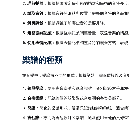
理解拍號
：根據拍號確定每小節的拍數和每拍的音符長度
讀取音符
：根據音符的形狀和位置了解每個音符的音高和
解析調號
：根據調號了解哪些音符需要升降。
遵循強弱記號
：根據強弱記號調整音量，表達音樂的情感
使用表情記號
：根據表情記號調整音符的演奏方式，表現
樂譜的種類
在音樂中，樂譜有不同的形式，根據樂器、演奏環境以及音
鋼琴樂譜
：使用高音譜號和低音譜號，分別記錄右手和左
合奏樂譜
：記錄整個管弦樂隊或合奏團的各樂器部分。
簡譜
：簡化的樂譜形式，通常只記錄旋律和和弦，適合簡
吉他譜
：專門為吉他設計的樂譜，通常使用吉他的六條弦