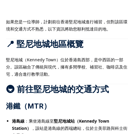
如果您是一位導師，計劃前往香港堅尼地城進行補習，但對該區環
境和交通方式不熟悉，以下資訊將助您順利抵達目的地。​
）
📍 堅尼地城地區概覽
）
堅尼地城（Kennedy Town）位於香港島西部，是中西區的一部
分。該區融合了傳統與現代，擁有多間學校、補習社、咖啡店及住
宅，適合進行教學活動。​
🚇 前往堅尼地城的交通方式
港鐵（MTR）
港島線
：​乘坐港島線至
堅尼地城站（Kennedy Town
Station）
，該站是港島線的西端總站，位於士美菲路與科士街