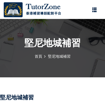
登錄
註冊
登錄
您還沒有帳號?
註冊
堅尼地城補習
首頁
堅尼地城補習
記住 我
忘記密碼?
堅尼地城補習