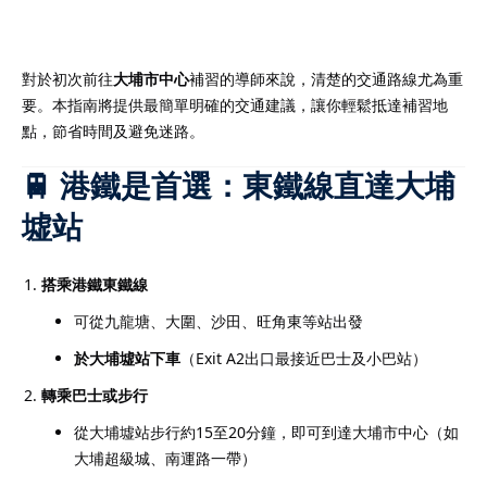
對於初次前往
大埔市中心
補習的導師來說，清楚的交通路線尤為重
要。本指南將提供最簡單明確的交通建議，讓你輕鬆抵達補習地
）
點，節省時間及避免迷路。
）
🚆 港鐵是首選：東鐵線直達大埔
墟站
搭乘港鐵東鐵線
可從九龍塘、大圍、沙田、旺角東等站出發
於大埔墟站下車
（Exit A2出口最接近巴士及小巴站）
轉乘巴士或步行
從大埔墟站步行約15至20分鐘，即可到達大埔市中心（如
大埔超級城、南運路一帶）