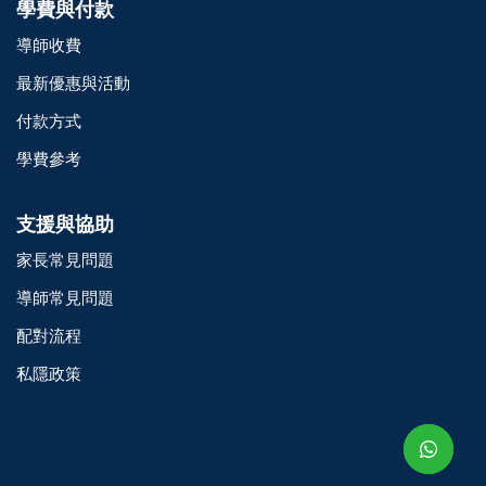
學費與付款
導師收費
最新優惠與活動
付款方式
學費參考
支援與協助
家長常見問題
導師常見問題
配對流程
o@TutorZone.com.hk
私隱政策
午 9 時至下午 6 時
期一至日 - 24 小時
2 6828 1809