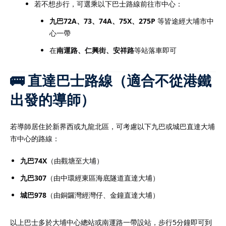
若不想步行，可選乘以下巴士路線前往市中心：
九巴72A、73、74A、75X、275P
等皆途經大埔市中
心一帶
在
南運路、仁興街、安祥路
等站落車即可
🚌 直達巴士路線（適合不從港鐵
出發的導師）
若導師居住於新界西或九龍北區，可考慮以下九巴或城巴直達大埔
市中心的路線：
九巴74X
（由觀塘至大埔）
九巴307
（由中環經東區海底隧道直達大埔）
城巴978
（由銅鑼灣經灣仔、金鐘直達大埔）
以上巴士多於大埔中心總站或南運路一帶設站，步行5分鐘即可到