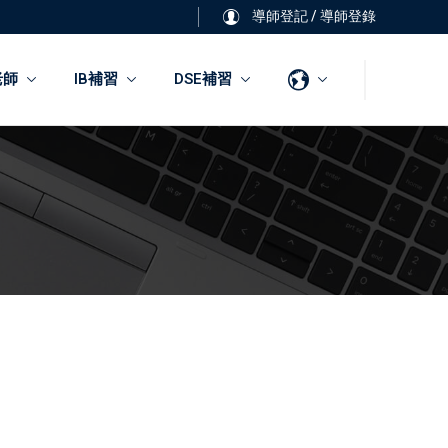
導師登記
/
導師登錄
老師
IB補習
DSE補習