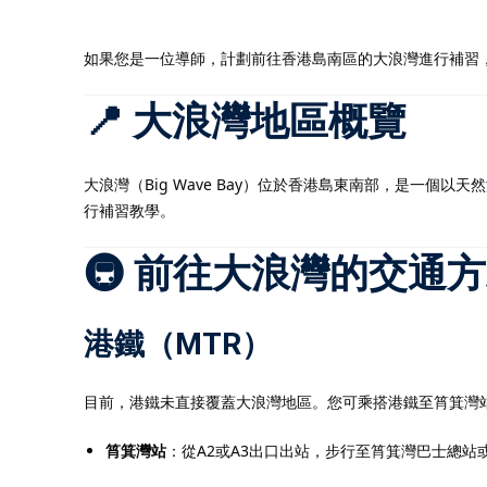
如果您是一位導師，計劃前往香港島南區的大浪灣進行補習
📍 大浪灣地區概覽
大浪灣（Big Wave Bay）位於香港島東南部，是一
行補習教學。
🚇 前往大浪灣的交通
港鐵（MTR）
目前，港鐵未直接覆蓋大浪灣地區。您可乘搭港鐵至筲箕灣站
筲箕灣站
：​從A2或A3出口出站，步行至筲箕灣巴士總站或