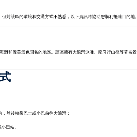
，但對該區的環境和交通方式不熟悉，以下資訊將協助您順利抵達目的地。
記住 我
忘記密碼?
個以天然海灘和優美景色聞名的地區。該區擁有大浪灣泳灘、龍脊行山徑等著
方式
，然後轉乘巴士或小巴前往大浪灣：​
小巴站。​