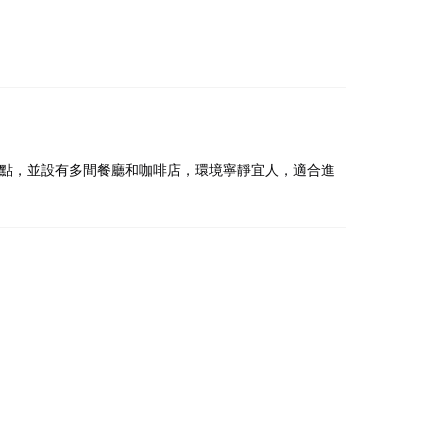
​
名景點，並設有多間餐廳和咖啡店，環境寧靜宜人，適合進