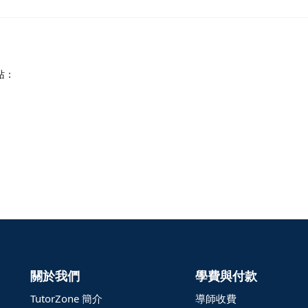
：​
關於我們
學費與付款
TutorZone 簡介
導師收費