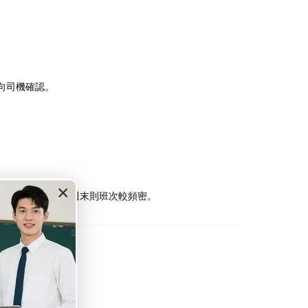
司機確認。​
×
等待乘客滿座，週末則班次較頻密。​