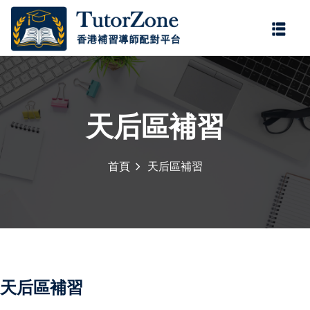
登錄
註冊
登錄
您還沒有帳號?
註冊
天后區補習
首頁
天后區補習
記住 我
忘記密碼?
天后區補習