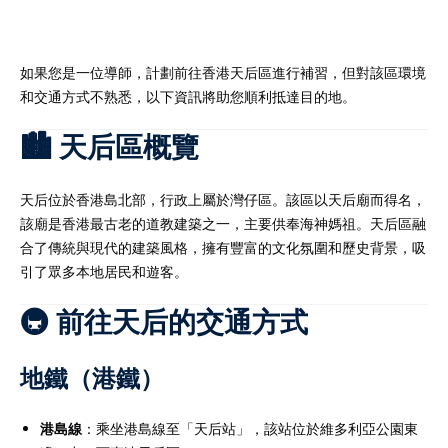
如果您是一位導師，計劃前往香港天后區進行補習，但對該區環境
和交通方式不熟悉，以下資訊將助您順利抵達目的地。​
）
🏙️ 天后區概覽
）
天后位於香港島北部，行政上屬於灣仔區。​該區以天后廟而得名，
該廟是香港最古老的道教建築之一，主要供奉海神媽祖。​天后區融
合了傳統與現代的建築風格，擁有豐富的文化氛圍和歷史背景，吸
引了眾多本地居民和遊客。​
🚇 前往天后的交通方式
地鐵（港鐵）
港島線
：​乘坐港島線至「天后站」，該站位於維多利亞公園東