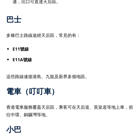
邊，出口可直達天后區。​
巴士
多條巴士路線途經天后區，常見的有：​
E11號線
E11A號線
這些路線連接港島、九龍及新界多個地區。​
電車（叮叮車）
香港電車服務覆蓋天后區，乘客可在天后道、英皇道等地上車，前
往中環、銅鑼灣等地。​
小巴