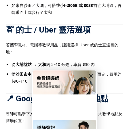
化的
IB補習
成功提升至6
如來自沙田／大圍，可搭乘
小巴806B 或 803K
前往大埔區，再
加入讀頂尖大學的機會。
轉乘巴士或步行至太和
補習
服務，是實現IB高分與
。
🚖 的士 / Uber 靈活選項
若攜帶教材、電腦等教學用品，建議選擇 Uber 或的士直達目的
地：
學生在香港中學文憑考試
而出的重要方式。由於
從
大埔墟站 → 太和
約 5–10 分鐘，車資 $30 內
重，考核範圍廣泛，學生
×
從
沙田市中心 → 太和
約 25 分鐘，視乎交通情況而定，費用約
遇到瓶頸。透過專業的
$90–110
可針對個別學生弱項提供
化應試技巧、提升理解能
📍 Google 地圖搜尋太和地點
。無論是數學、中文、英
科目，
DSE補習
均能提供
導師可點擊下方 Google 地圖連結，即時搜尋太和各大教學地點及
學習方案。透過系統化的
商場位置：
能有效鞏固基礎、掌握重