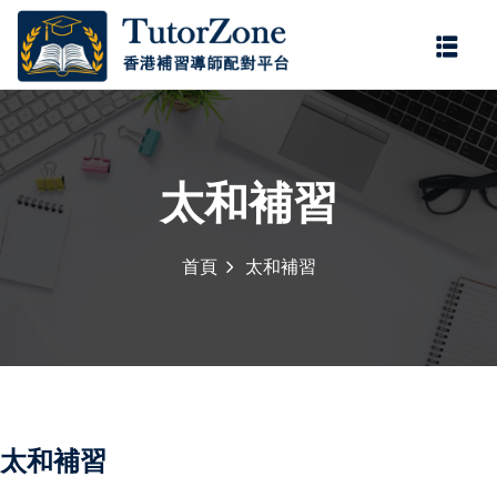
登錄
註冊
登錄
您還沒有帳號?
註冊
太和補習
首頁
太和補習
門補習服務，由
持牌老師
，為小學、中學及公開試
記住 我
忘記密碼?
學。
持牌老師
具備正規教
程要求，協助學生掌握重
多年補習經驗，教學靈
太和補習
。科目涵蓋中文、英文、