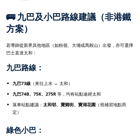
學生培養良好的學習習
🚌 九巴及小巴路線建議（非港鐵
打下穩固基礎。立即了解
詳情，尋找最適合您孩子
方案）
若導師從新界其他地區（如粉嶺、大埔或馬鞍山）出發，亦可選擇
巴士直達太和：
際文憑課程（
IB課程
）的
九巴路線：
升成績與應試能力的重要
求高、科目多元，學生需
九巴73線
（來往上水 ↔ 太和）
學術寫作與時間管理技
九巴74B、75K、275R
等，均有站點途經太和
，學生可針對個人弱項進
落車站點建議：
太和邨、寶鄉街、寶湖花園
（視補習地點而
握答題技巧與考試策略，
定）
專業的
IB導師
熟悉課程結
能在數學、經濟、物理、
綠色小巴：
EE等科目提供深入指導。許