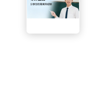
成績。選擇合適的
DSE補
5級甚至5**的關鍵一步，
學的重要保障。
one.com.hk