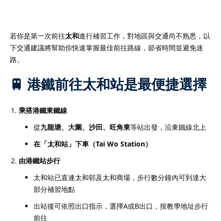
全面支援學生學習需要。
註冊
課，節省交通時間，提升
已有帳號?
登錄
亦定期與家長溝通學生進
若你是第一次前往
太和
進行補習工作，對地區與交通尚不熟悉，以
效。選擇我們的補習老
下交通建議將幫助你快速掌握最佳前往路線，節省時間並避免迷
選擇一位值得信賴的學習
路。
更多詳情！
🚆 港鐵前往太和站是最便捷選擇
乘搭港鐵東鐵線
深導師及擁有專業資格並
從
九龍塘、大圍、沙田、旺角東
等站出發，沿東鐵線北上
學牌照的補習老師組成，
在「太和站」下車（Tai Wo Station）
優質而專業的教育支援。
由港鐵站步行
擁有多年教學經驗，深入
太和站已直連太和邨及太和商場，步行數分鐘內可到達大
及各類公開考試的課程要
部分補習地點
需要制定最合適的教學策
補習老師，就是為孩子選
出站後可依照出口指示，選擇A或B出口，按教學地址步行
前往
習夥伴。補習老師不僅傳