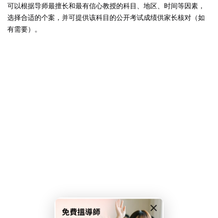
全面支援學生學習需要。
可以根据导师最擅长和最有信心教授的科目、地区、时间等因素，
註冊
选择合适的个案，并可提供该科目的公开考试成绩供家长核对（如
課，節省交通時間，提升
已有帳號?
登錄
有需要）。
亦定期與家長溝通學生進
效。選擇我們的補習老
選擇一位值得信賴的學習
更多詳情！
深導師及擁有專業資格並
學牌照的補習老師組成，
優質而專業的教育支援。
擁有多年教學經驗，深入
及各類公開考試的課程要
需要制定最合適的教學策
補習老師，就是為孩子選
×
習夥伴。補習老師不僅傳