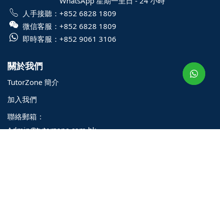
WhatsApp 星期一至日 - 24 小時
成績。選擇合適的
DSE補
人手接聽：
+852 6828 1809
5級甚至5**的關鍵一步，
微信客服：
+852 6828 1809
學的重要保障。
o@TutorZone.com.hk
即時客服：
+852 9061 3106
午 9 時至下午 6 時
關於我們
期一至日 - 24 小時
TutorZone 簡介
2 6828 1809
2 9061 3106
加入我們
聯絡郵箱：
Admin@tutorzone.com.hk
one.com.hk
學費與付款
導師收費
最新優惠與活動
付款方式