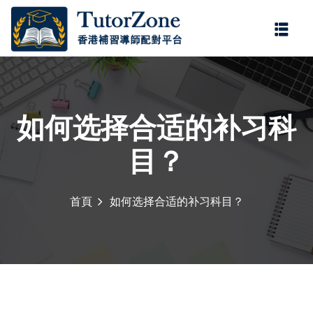
登錄
註冊
登錄
您還沒有帳號?
註冊
如何选择合适的补习科
目？
首頁
如何选择合适的补习科目？
門補習服務，由
持牌老師
，為小學、中學及公開試
記住 我
忘記密碼?
學。
持牌老師
具備正規教
程要求，協助學生掌握重
多年補習經驗，教學靈
。科目涵蓋中文、英文、