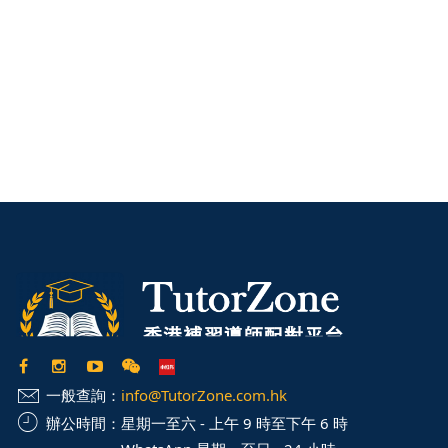
化的
IB補習
成功提升至6
加入讀頂尖大學的機會。
補習
服務，是實現IB高分與
。
學生在香港中學文憑考試
而出的重要方式。由於
重，考核範圍廣泛，學生
遇到瓶頸。透過專業的
可針對個別學生弱項提供
化應試技巧、提升理解能
。無論是數學、中文、英
科目，
DSE補習
均能提供
一般查詢：
info@TutorZone.com.hk
學習方案。透過系統化的
辦公時間：
星期一至六 - 上午 9 時至下午 6 時
能有效鞏固基礎、掌握重