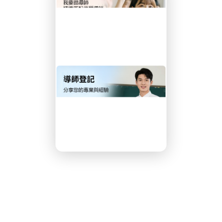
學生培養良好的學習習
打下穩固基礎。立即了解
詳情，尋找最適合您孩子
際文憑課程（
IB課程
）的
升成績與應試能力的重要
求高、科目多元，學生需
學術寫作與時間管理技
，學生可針對個人弱項進
握答題技巧與考試策略，
專業的
IB導師
熟悉課程結
能在數學、經濟、物理、
EE等科目提供深入指導。許