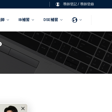
導師登記
/
導師登錄
老師
IB補習
DSE補習
？
×