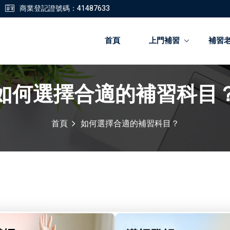
商業登記證號碼：41487633
首頁
上門補習
補習
如何選擇合適的補習科目
登錄
註冊
首頁
如何選擇合適的補習科目？
登錄
您還沒有帳號?
註冊