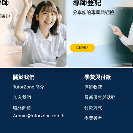
擇合適的個案並能提供該科目的公開試成績供家長核對(如需要)。
記住 我
忘記密碼?
關於我們
學費與付款
TutorZone 簡介
導師收費
加入我們
最新優惠與活動
聯絡郵箱：
付款方式
Admin@tutorzone.com.hk
學費參考