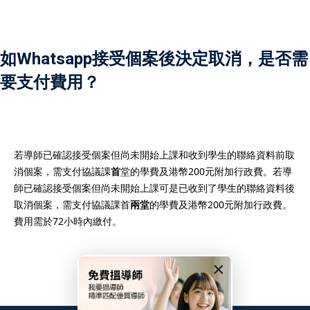
如Whatsapp接受個案後決定取消，是否需
要支付費用？
）
）
若導師已確認接受個案但尚未開始上課和收到學生的聯絡資料前取
消個案，需支付協議課
首
堂的學費及港幣200元附加行政費。若導
師已確認接受個案但尚未開始上課可是已收到了學生的聯絡資料後
取消個案，需支付協議課首
兩堂
的學費及港幣200元附加行政費。
費用需於72小時內繳付。
×