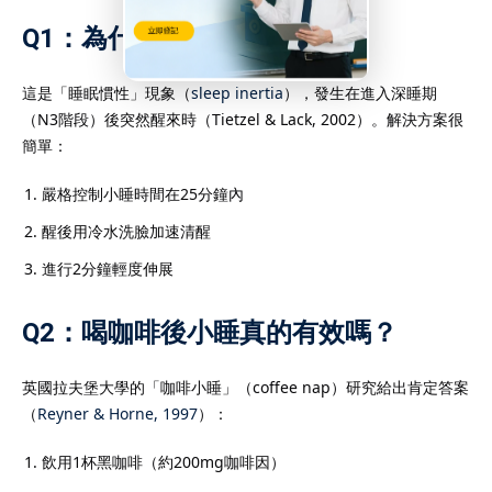
Q1：為什麼深睡後醒來更累？
這是「睡眠慣性」現象（
sleep inertia
），發生在進入深睡期
（N3階段）後突然醒來時（Tietzel & Lack, 2002）。解決方案很
簡單：
嚴格控制小睡時間在25分鐘內
醒後用冷水洗臉加速清醒
進行2分鐘輕度伸展
Q2：喝咖啡後小睡真的有效嗎？
英國拉夫堡大學的「咖啡小睡」（coffee nap）研究給出肯定答案
（
Reyner & Horne, 1997
）：
飲用1杯黑咖啡（約200mg咖啡因）