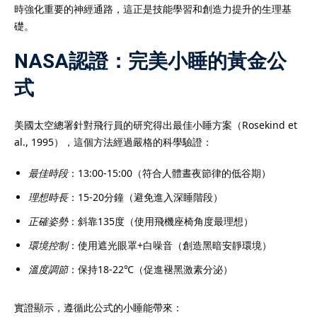
時強化重要的神經通路，這正是技能學習和創造力提升的生理基
礎。
NASA認證：完美小睡的黃金公
式
美國太空總署針對飛行員的研究得出最佳小睡方案（Rosekind et
al., 1995），這個方法經過嚴格的科學驗證：
最佳時段
：13:00-15:00（符合人體晝夜節律的低谷期）
理想時長
：15-20分鐘（避免進入深睡階段）
正確姿勢
：斜靠135度（使用飛機座椅角度最理想）
環境控制
：使用遮光眼罩+白噪音（創造黑暗安靜環境）
）
溫度調節
：保持18-22℃（促進褪黑激素分泌）
實證顯示，遵循此公式的小睡能帶來：