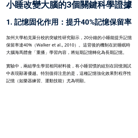
化的
IB補習
成功提升至6
小睡改變大腦的3個關鍵科學證據
加入讀頂尖大學的機會。
補習
服務，是實現IB高分與
1. 記憶固化作用：提升40%記憶保留率
。
加州大學柏克萊分校的突破性研究顯示，20分鐘的小睡能提升記憶
保留率達40%（Walker et al., 2010）。這背後的機制在於睡眠時
大腦海馬體會「重播」學習內容，將短期記憶轉化為長期記憶。
學生在香港中學文憑考試
實驗中，兩組學生學習相同材料後，有小睡習慣的組別在回憶測試
而出的重要方式。由於
中表現顯著優越。特別值得注意的是，這種記憶強化效果對程序性
重，考核範圍廣泛，學生
記憶（如樂器練習、運動技能）尤為明顯。
遇到瓶頸。透過專業的
可針對個別學生弱項提供
化應試技巧、提升理解能
。無論是數學、中文、英
科目，
DSE補習
均能提供
學習方案。透過系統化的
能有效鞏固基礎、掌握重