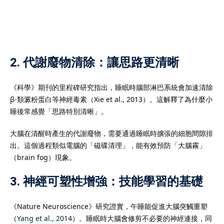
成績。選擇合適的
DSE補
5級甚至5**的關鍵一步，
學的重要保障。
2. 代謝廢物清除：讓思路更清晰
《科學》期刊的里程碑研究指出，睡眠時腦部淋巴系統會加速清除
β-類澱粉蛋白等神經毒素（Xie et al., 2013）。這解釋了為什麼小
睡後常感覺「思路特別清晰」。
大腦在清醒時產生的代謝廢物，需要通過睡眠時擴張的細胞間隙排
one.com.hk
出。這個過程類似電腦的「磁碟清理」，能有效預防「大腦霧」
（brain fog）現象。
3. 神經可塑性增強：技能學習的基礎
《Nature Neuroscience》研究證實，午睡能促進大腦突觸重塑
（
Yang et al., 2014
）。睡眠時大腦會修剪不必要的神經連接，同