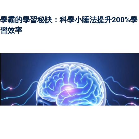
全面支援學生學習需要。
註冊
課，節省交通時間，提升
已有帳號?
登錄
學霸的學習秘訣：科學小睡法提升200%學
亦定期與家長溝通學生進
習效率
效。選擇我們的補習老
選擇一位值得信賴的學習
更多詳情！
深導師及擁有專業資格並
學牌照的補習老師組成，
優質而專業的教育支援。
擁有多年教學經驗，深入
及各類公開考試的課程要
需要制定最合適的教學策
補習老師，就是為孩子選
習夥伴。補習老師不僅傳