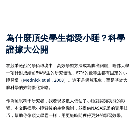
學生培養良好的學習習
打下穩固基礎。立即了解
詳情，尋找最適合您孩子
為什麼頂尖學生都愛小睡？科學
證據大公開
際文憑課程（
IB課程
）的
在競爭激烈的學術環境中，高效學習方法成為勝出關鍵。哈佛大學
升成績與應試能力的重要
一項針對成績前5%學生的研究發現，87%的優等生都有固定的小
睡習慣（
Mednick et al., 2008
）。這不是偶然現象，而是基於大
求高、科目多元，學生需
腦科學的效能優化策略。
學術寫作與時間管理技
，學生可針對個人弱項進
作為睡眠科學研究者，我發現多數人低估了小睡對認知功能的影
握答題技巧與考試策略，
響。本文將揭示小睡背後的生物機制，並提供NASA認證的實用技
專業的
IB導師
熟悉課程結
巧，幫助你像頂尖學霸一樣，用更短時間獲得更好的學習效果。
能在數學、經濟、物理、
EE等科目提供深入指導。許