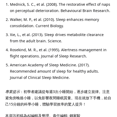
Mednick, S. C., et al. (2008). The restorative effect of naps
on perceptual deterioration. Behavioural Brain Research.
Walker, M. P., et al. (2010). Sleep enhances memory
consolidation. Current Biology.
Xie, L., et al. (2013). Sleep drives metabolite clearance
from the adult brain. Science.
Rosekind, M. R., et al. (1995). Alertness management in
flight operations. Journal of Sleep Research.
American Academy of Sleep Medicine. (2017).
Recommended amount of sleep for healthy adults.
Journal of Clinical Sleep Medicine.
專業提示
：初學者建議從每週3次小睡開始，逐步建立規律。注意
避免傍晚後小睡，以免影響夜間睡眠質量。現在就放下手機，給自
己15分鐘的科學小睡，體驗學習效率的驚人提升！
本資訊初稿為AI編輯及整理。責任編輯: 錢家駿