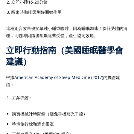
立即小睡15-20分鐘
醒來時咖啡因剛好開始作用
這種組合效果優於單純小睡或咖啡，因為睡眠加速了腺苷受體的清
理，而咖啡因隨後阻斷這些受體，產生協同效應。
立即行動指南（美國睡眠醫學會
建議）
根據
American Academy of Sleep Medicine (2017)
的實證建
議：
工具準備
：
購買機械計時鬧鐘（避免手機藍光干擾）
準備旅行枕和遮光眼罩