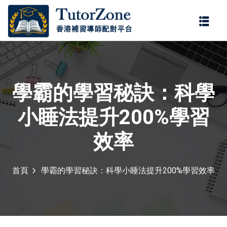
登錄
註冊
登錄
您還沒有帳號?
註冊
學霸的學習秘訣：科學
小睡法提升200%學習
效率
門補習服務，由
持牌老師
，為小學、中學及公開試
首頁
學霸的學習秘訣：科學小睡法提升200%學習效率
記住 我
忘記密碼?
學。
持牌老師
具備正規教
程要求，協助學生掌握重
多年補習經驗，教學靈
。科目涵蓋中文、英文、