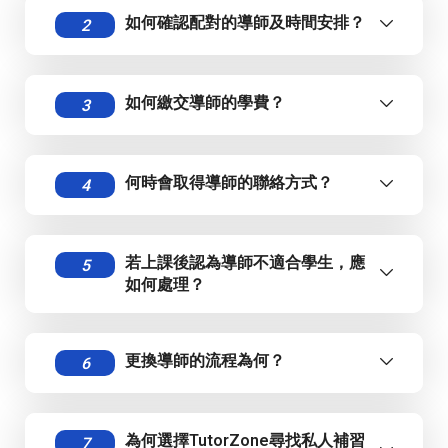
如何確認配對的導師及時間安排？
2
如何繳交導師的學費？
3
）
）
何時會取得導師的聯絡方式？
4
若上課後認為導師不適合學生，應
5
如何處理？
更換導師的流程為何？
6
為何選擇TutorZone尋找私人補習
7