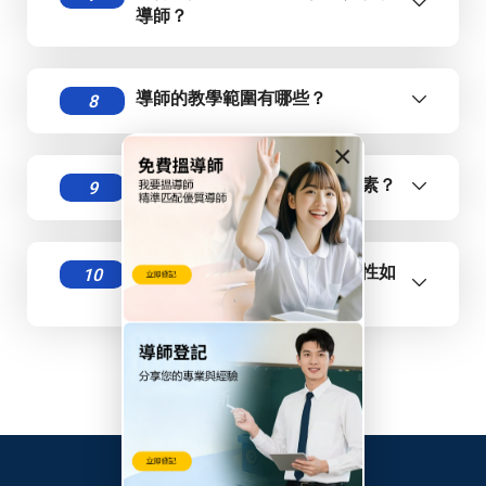
導師？
導師的教學範圍有哪些？
8
×
TutorZone如何保證導師的質素？
9
在TutorZone尋找導師的安全性如
10
何？