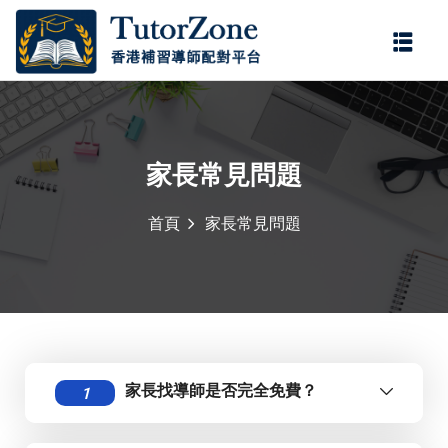
登錄
註冊
登錄
您還沒有帳號?
註冊
家長常見問題
首頁
家長常見問題
記住 我
忘記密碼?
家長找導師是否完全免費？
1