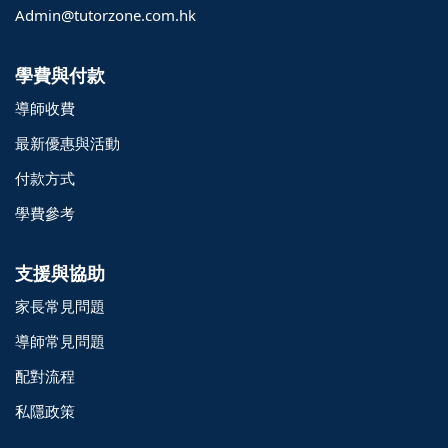
Admin@tutorzone.com.hk
學費與付款
導師收費
最新優惠與活動
付款方式
學費參考
支援與協助
家長常見問題
導師常見問題
配對流程
o@TutorZone.com.hk
私隱政策