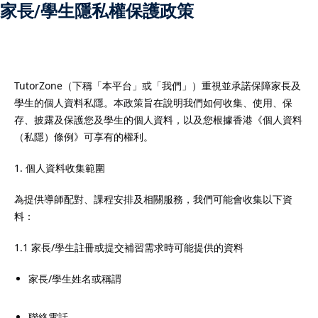
家長/學生隱私權保護政策
）
TutorZone（下稱「本平台」或「我們」）重視並承諾保障家長及
學生的個人資料私隱。本政策旨在說明我們如何收集、使用、保
）
存、披露及保護您及學生的個人資料，以及您根據香港《個人資料
（私隱）條例》可享有的權利。
1. 個人資料收集範圍
為提供導師配對、課程安排及相關服務，我們可能會收集以下資
料：
1.1 家長/學生註冊或提交補習需求時可能提供的資料
家長/學生姓名或稱謂
聯絡電話