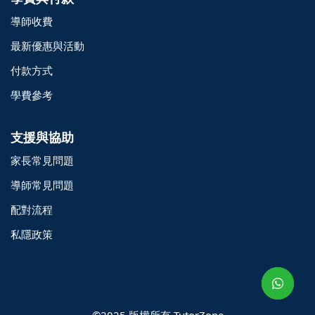
導師收費
最新優惠與活動
付款方式
學費參考
支援與協助
家長常見問題
導師常見問題
配對流程
o@TutorZone.com.hk
私隱政策
午 9 時至下午 6 時
期一至日 - 24 小時
2 6828 1809
2 9061 3106