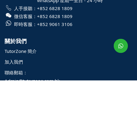
WhatsApp 星期一至日 - 24 小時
人手接聽：
+852 6828 1809
微信客服：
+852 6828 1809
o@TutorZone.com.hk
即時客服：
+852 9061 3106
午 9 時至下午 6 時
關於我們
期一至日 - 24 小時
TutorZone 簡介
2 6828 1809
2 9061 3106
加入我們
聯絡郵箱：
Admin@tutorzone.com.hk
學費與付款
導師收費
最新優惠與活動
付款方式