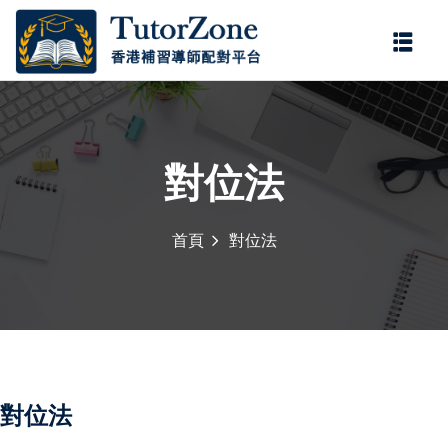
登錄
註冊
登錄
您還沒有帳號?
註冊
對位法
首頁
對位法
記住 我
忘記密碼?
對位法