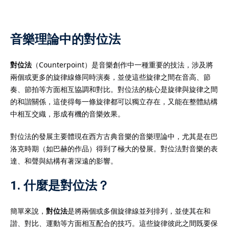
音樂理論中的對位法
）
對位法
（Counterpoint）是音樂創作中一種重要的技法，涉及將
兩個或更多的旋律線條同時演奏，並使這些旋律之間在音高、節
）
奏、節拍等方面相互協調和對比。對位法的核心是旋律與旋律之間
的和諧關係，這使得每一條旋律都可以獨立存在，又能在整體結構
中相互交織，形成有機的音樂效果。
對位法的發展主要體現在西方古典音樂的音樂理論中，尤其是在巴
洛克時期（如巴赫的作品）得到了極大的發展。對位法對音樂的表
達、和聲與結構有著深遠的影響。
1. 什麼是對位法？
簡單來說，
對位法
是將兩個或多個旋律線並列排列，並使其在和
諧、對比、運動等方面相互配合的技巧。這些旋律彼此之間既要保