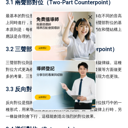
3.1 兩聲部對位（Two-Part Counterpoint）
×
最基本的對位形式就是
兩聲部對位
，即兩條旋律線條在不同的音高
上同時進行，並且在音程、節奏等方面進行配合。兩聲部對位的基
本原則是：每條旋律都應該能夠單獨存在，並且它們在和聲結構上
應該是合理的。
3.2 三聲部對位（Three-Part Counterpoint）
三聲部對位則是在兩聲部對位的基礎上，加入第三條旋律線。這種
對位方式更為複雜，要求作曲家在和聲結構、旋律發展等方面做更
多的考量。三聲部對位使得音樂的層次更加豐富，表現力也更強。
3.3 反向對位（Inversion）
反向對位是指將旋律線的音程方向顛倒。這通常是對位技巧中的一
種形式，用來增強音樂的對比性和變化感。當一條旋律上行時，另
一條旋律則會下行，這樣能創造出強烈的對位效果。