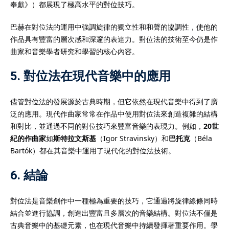
奉獻》）都展現了極高水平的對位技巧。
巴赫在對位法的運用中強調旋律的獨立性和和聲的協調性，使他的
作品具有豐富的層次感和深邃的表達力。對位法的技術至今仍是作
曲家和音樂學者研究和學習的核心內容。
5. 對位法在現代音樂中的應用
儘管對位法的發展源於古典時期，但它依然在現代音樂中得到了廣
泛的應用。現代作曲家常常在作品中使用對位法來創造複雜的結構
和對比，並通過不同的對位技巧來豐富音樂的表現力。例如，
20世
紀的作曲家
如
斯特拉文斯基
（Igor Stravinsky）和
巴托克
（Béla
Bartók）都在其音樂中運用了現代化的對位法技術。
6. 結論
對位法是音樂創作中一種極為重要的技巧，它通過將旋律線條同時
結合並進行協調，創造出豐富且多層次的音樂結構。對位法不僅是
古典音樂中的基礎元素，也在現代音樂中持續發揮著重要作用。學