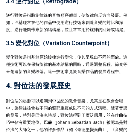
3.4 逆行對位（Retrograde）
逆行對位是指將旋律線的音符順序顛倒，使旋律向反方向發展。例
如，巴赫經常在他的作品中使用逆行技術來創造音樂的對比和深
度。逆行能夠帶來新的結構感，並且常常用於旋律的回歸或結尾。
3.5 變化對位（Variation Counterpoint）
變化對位是指基於原始旋律進行變化，使其呈現出不同的面貌。這
種技術可以在保持旋律的基本結構的同時，通過調整音程、節奏等
來創造新的音樂段落。這一技術常見於音樂作品的發展過程中。
4. 對位法的發展歷史
對位法的起源可以追溯到中世紀的教會音樂，尤其是在教會合唱
中，旋律往往會被不同的聲部重複或以不同的方式演唱。隨著音樂
的發展，特別是巴洛克時期，對位法得到了廣泛應用，並在作曲技
巧中佔有重要地位。
巴赫
（Johann Sebastian Bach）被認為是對
位法的大師之一，他的許多作品（如《哥德堡變奏曲》、《音樂的