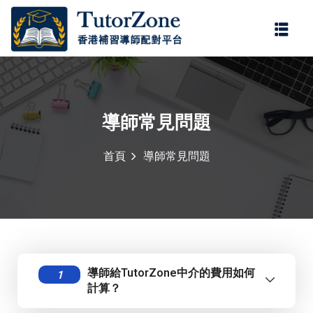
登錄
註冊
登錄
您還沒有帳號?
註冊
導師常見問題
首頁
導師常見問題
記住 我
忘記密碼?
導師給TutorZone中介的費用如何
1
計算？