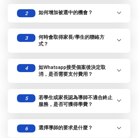
如何增加被選中的機會？
2
）
何時會取得家長/學生的聯絡方
3
式？
）
如Whatsapp接受個案後決定取
4
消，是否需要支付費用？
若學生或家長認為導師不適合終止
5
服務，是否可獲得學費？
選擇導師的要求是什麼？
6