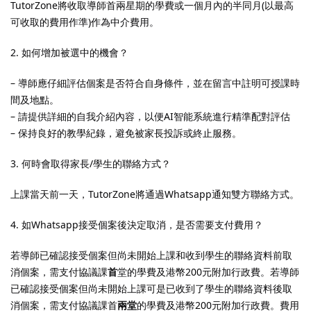
TutorZone將收取導師首兩星期的學費或一個月內的半同月(以最高
可收取的費用作準)作為中介費用。
2. 如何增加被選中的機會？
）
– 導師應仔細評估個案是否符合自身條件，並在留言中註明可授課時
間及地點。
）
– 請提供詳細的自我介紹內容，以便AI智能系統進行精準配對評估
– 保持良好的教學紀錄，避免被家長投訴或終止服務。
3. 何時會取得家長/學生的聯絡方式？
上課當天前一天，TutorZone將通過Whatsapp通知雙方聯絡方式。
4. 如Whatsapp接受個案後決定取消，是否需要支付費用？
若導師已確認接受個案但尚未開始上課和收到學生的聯絡資料前取
消個案，需支付協議課
首
堂的學費及港幣200元附加行政費。若導師
已確認接受個案但尚未開始上課可是已收到了學生的聯絡資料後取
消個案，需支付協議課首
兩堂
的學費及港幣200元附加行政費。費用