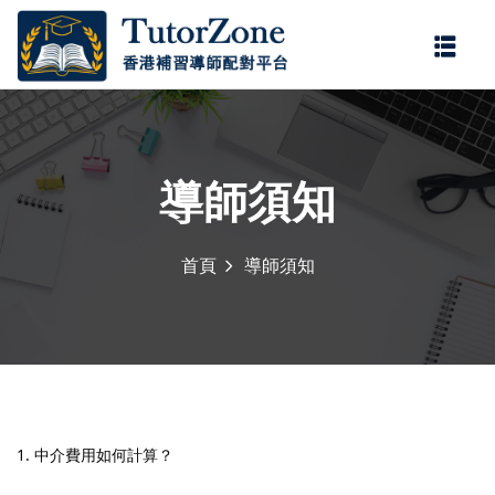
登錄
註冊
登錄
您還沒有帳號?
註冊
導師須知
首頁
導師須知
記住 我
忘記密碼?
1. 中介費用如何計算？