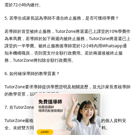
需於72小時內繳付。
5. 若學生或家長認為導師不適合終止服務，是否可獲得學費？
若導師於首堂被終止服務，TutorZone將退還已上課堂的10%學費作
為車馬費，若導師於如下兩週內被終止服務，TutorZone將退還已上
課堂的一半學費。被終止服務後導師需於12小時內用Whatsapp通
知本機構職員，否則需支付全額行政費用。若於兩週後被終止服
務，TutorZone將扣除全額行政費用。
6. 如何確保導師的教學質素？
TutorZone要求導師提供學歷證明及相關資歷，並允許家長查核導師
的教學背景，以確保教學質素。
×
7. 在TutorZone提供服務的安全性如何？
TutorZone嚴格遵守香港私隱條例，確保導師及學生的個人資料安
全。未經雙方同意，不會洩露任何聯絡方式或個人資料。