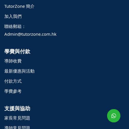
TutorZone 簡介
加入我們
聯絡郵箱：
Admin@tutorzone.com.hk
學費與付款
導師收費
最新優惠與活動
付款方式
學費參考
o@TutorZone.com.hk
支援與協助
午 9 時至下午 6 時
期一至日 - 24 小時
家長常見問題
2 6828 1809
導師常見問題
2 9061 3106