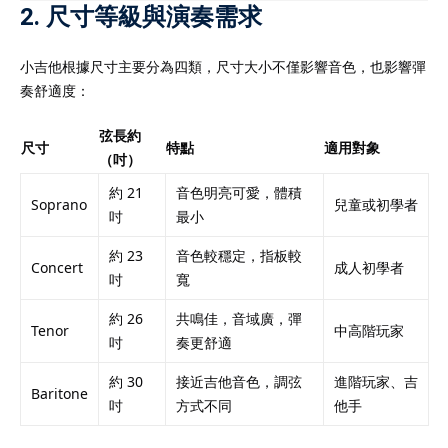
2. 尺寸等級與演奏需求
小吉他根據尺寸主要分為四類，尺寸大小不僅影響音色，也影響彈
奏舒適度：
弦長約
尺寸
特點
適用對象
（吋）
約 21
音色明亮可愛，體積
Soprano
兒童或初學者
吋
最小
約 23
音色較穩定，指板較
Concert
成人初學者
吋
寬
約 26
共鳴佳，音域廣，彈
Tenor
中高階玩家
吋
奏更舒適
約 30
接近吉他音色，調弦
進階玩家、吉
Baritone
吋
方式不同
他手