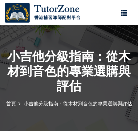
登錄
註冊
登錄
您還沒有帳號?
註冊
小吉他分級指南：從木
材到音色的專業選購與
評估
首頁
小吉他分級指南：從木材到音色的專業選購與評估
記住 我
忘記密碼?