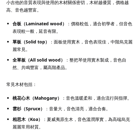
小吉他的音質表現與使用的木材關係密切，木材越優質，價格越
高、音色越豐富。
合板（Laminated wood）
：價格較低，適合初學者，但音色
表現較一般，延音有限。
單板（Solid top）
：面板使用實木，音色表現佳，中階烏克麗
麗常見。
全單板（All solid wood）
：整把琴使用實木製成，音色自
然、共鳴豐富，屬高階產品。
常見木材包括：
桃花心木（Mahogany）
：音色溫暖柔和，適合流行與指彈。
雲杉（Spruce）
：音量大，音色清亮，適合合奏。
相思木（Koa）
：夏威夷原生木，音色溫潤厚實，為高端烏克
麗麗常用材質。