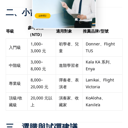
二、小吉他等級對照表
參考價格
等級
適用對象
推薦品牌/型號
（NTD）
1,000–
初學者、兒
Donner、Flight
入門級
3,000 元
童
TUS
3,000–
Kala KA 系列、
中階級
進階學習者
8,000 元
Enya
8,000–
彈奏者、表
Lanikai、Flight
專業級
20,000 元
演者
Victoria
頂級/收
20,000 元以
演奏家、收
KoAloha、
藏級
上
藏家
Kanile’a
三、選購與試彈建議