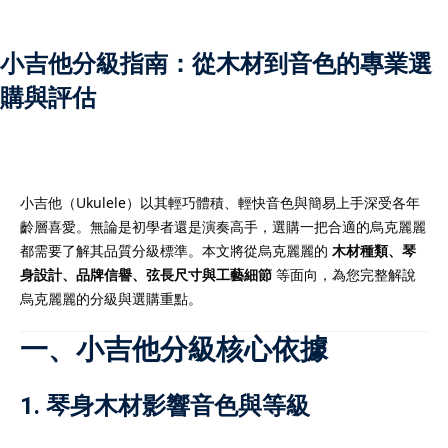
小吉他分級指南：從木材到音色的專業選
購與評估
）
）
小吉他（Ukulele）以其輕巧體積、輕快音色與簡易上手深受各年
齡層喜愛。無論是初學者還是演奏高手，選購一把合適的烏克麗麗
都需要了解其品質分級標準。本文將從烏克麗麗的
木材種類、琴
身設計、品牌信譽、弦長尺寸與工藝細節
等面向，為您完整解說
烏克麗麗的分級與選購重點。
一、小吉他分級核心依據
1. 琴身木材影響音色與等級