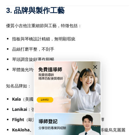
3. 品牌與製作工藝
優質小吉他注重細節與工藝，特徵包括：
指板與琴橋設計精細，無明顯瑕疵
品絲打磨平整，不刮手
琴頭調音旋鈕運作順暢
×
琴體拋光均勻，無膠痕或接縫明顯
知名品牌如：
Kala
（美國）：中階以上選擇多，適合進階彈奏
Lanikai
：強調音色與設計，廣受演奏者喜愛
Flight
（歐洲）：設計時尚，入門至高階皆有選擇
KoAloha、Kanile’a
（夏威夷）：屬高階、專業等級烏克麗麗