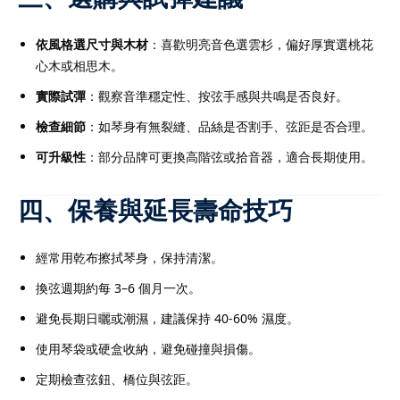
依風格選尺寸與木材
：喜歡明亮音色選雲杉，偏好厚實選桃花
心木或相思木。
實際試彈
：觀察音準穩定性、按弦手感與共鳴是否良好。
檢查細節
：如琴身有無裂縫、品絲是否割手、弦距是否合理。
可升級性
：部分品牌可更換高階弦或拾音器，適合長期使用。
四、保養與延長壽命技巧
經常用乾布擦拭琴身，保持清潔。
換弦週期約每 3–6 個月一次。
避免長期日曬或潮濕，建議保持 40-60% 濕度。
使用琴袋或硬盒收納，避免碰撞與損傷。
定期檢查弦鈕、橋位與弦距。