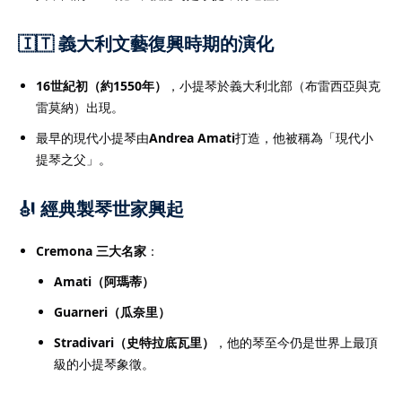
學生培養良好的學習習
🇮🇹 義大利文藝復興時期的演化
打下穩固基礎。立即了解
詳情，尋找最適合您孩子
16世紀初（約1550年）
，小提琴於義大利北部（布雷西亞與克
雷莫納）出現。
最早的現代小提琴由
Andrea Amati
打造，他被稱為「現代小
提琴之父」。
際文憑課程（
IB課程
）的
🎻 經典製琴世家興起
升成績與應試能力的重要
求高、科目多元，學生需
Cremona 三大名家
：
學術寫作與時間管理技
Amati（阿瑪蒂）
，學生可針對個人弱項進
握答題技巧與考試策略，
Guarneri（瓜奈里）
專業的
IB導師
熟悉課程結
Stradivari（史特拉底瓦里）
，他的琴至今仍是世界上最頂
能在數學、經濟、物理、
級的小提琴象徵。
EE等科目提供深入指導。許