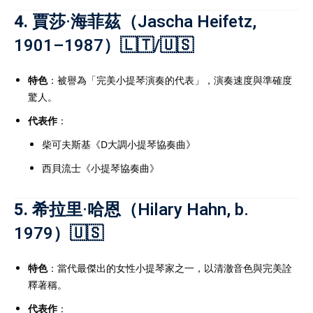
4.
賈莎·海菲茲（Jascha Heifetz,
1901–1987）🇱🇹/🇺🇸
特色
：被譽為「完美小提琴演奏的代表」，演奏速度與準確度
驚人。
代表作
：
柴可夫斯基《D大調小提琴協奏曲》
西貝流士《小提琴協奏曲》
5.
希拉里·哈恩（Hilary Hahn, b.
1979）🇺🇸
特色
：當代最傑出的女性小提琴家之一，以清澈音色與完美詮
釋著稱。
代表作
：