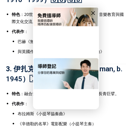
成績。選擇合適的
DSE補
×
5級甚至5**的關鍵一步，
特色
：20世紀最具影響力的小提琴家之一，推廣音樂教育與國
學的重要保障。
際文化交流。
代表作
：
巴赫《無伴奏小提琴奏鳴曲與組曲》
與英國作曲家艾爾加合作錄製《小提琴協奏曲》
3.
伊扎克·帕爾曼（Itzhak Perlman, b.
1945）🇮🇱/🇺🇸
one.com.hk
特色
：融合技巧、情感與音樂性，為古典音樂界長青巨擘。
代表作
：
布拉姆斯《小提琴協奏曲》
《辛德勒的名單》電影配樂（小提琴主奏）