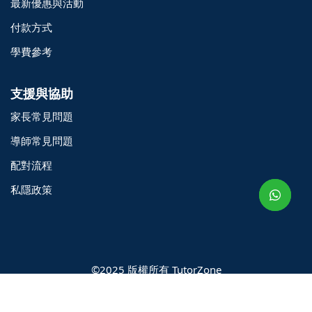
最新優惠與活動
付款方式
學費參考
支援與協助
家長常見問題
o@TutorZone.com.hk
導師常見問題
配對流程
午 9 時至下午 6 時
私隱政策
期一至日 - 24 小時
2 6828 1809
2 9061 3106
©2025 版權所有 TutorZone