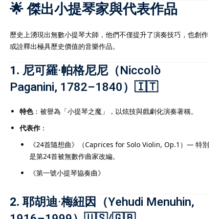
化的
IB補習
成功提升至6
🌟 傑出小提琴家與代表作品
加入讀頂尖大學的機會。
補習
服務，是實現IB高分與
歷史上湧現出無數小提琴大師，他們不僅提升了演奏技巧，也創作
。
或詮釋出極具歷史價值的音樂作品。
1.
尼可羅·帕格尼尼（Niccolò
Paganini, 1782–1840）🇮🇹
學生在香港中學文憑考試
而出的重要方式。由於
特色
：被譽為「小提琴之魔」，以炫技與戲劇化演奏著稱。
重，考核範圍廣泛，學生
代表作
：
遇到瓶頸。透過專業的
《24首隨想曲》（Caprices for Solo Violin, Op.1）— 特別
可針對個別學生弱項提供
是第24首被無數作曲家改編。
化應試技巧、提升理解能
《第一號小提琴協奏曲》
。無論是數學、中文、英
科目，
DSE補習
均能提供
2.
耶胡迪·梅紐因（Yehudi Menuhin,
學習方案。透過系統化的
能有效鞏固基礎、掌握重
1916–1999）🇺🇸/🇬🇧