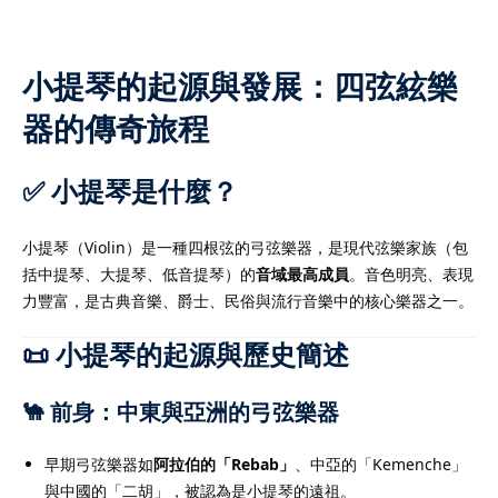
全面支援學生學習需要。
註冊
課，節省交通時間，提升
已有帳號?
登錄
亦定期與家長溝通學生進
小提琴的起源與發展：四弦絃樂
效。選擇我們的補習老
器的傳奇旅程
選擇一位值得信賴的學習
更多詳情！
✅ 小提琴是什麼？
小提琴（Violin）是一種四根弦的弓弦樂器，是現代弦樂家族（包
括中提琴、大提琴、低音提琴）的
音域最高成員
。音色明亮、表現
深導師及擁有專業資格並
力豐富，是古典音樂、爵士、民俗與流行音樂中的核心樂器之一。
學牌照的補習老師組成，
優質而專業的教育支援。
📜 小提琴的起源與歷史簡述
擁有多年教學經驗，深入
及各類公開考試的課程要
🐪 前身：中東與亞洲的弓弦樂器
需要制定最合適的教學策
補習老師，就是為孩子選
早期弓弦樂器如
阿拉伯的「Rebab」
、中亞的「Kemenche」
與中國的「二胡」，被認為是小提琴的遠祖。
習夥伴。補習老師不僅傳