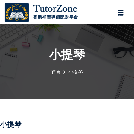
登錄
註冊
登錄
您還沒有帳號?
註冊
小提琴
首頁
小提琴
門補習服務，由
持牌老師
，為小學、中學及公開試
記住 我
忘記密碼?
學。
持牌老師
具備正規教
程要求，協助學生掌握重
多年補習經驗，教學靈
小提琴
。科目涵蓋中文、英文、