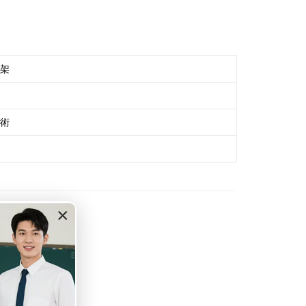
架
術
×