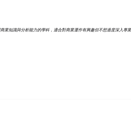
記住 我
忘記密碼?
專注於培養基礎商業知識與分析能力的學科，適合對商業運作有興趣但不想過度深