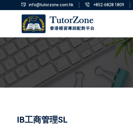
info@tutorzone.com.hk
+852-6828 1809
IB工商管理SL