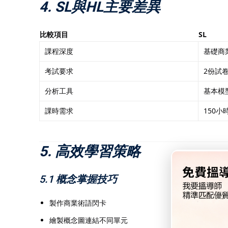
4. SL與HL主要差異
比較項目
SL
課程深度
基礎商
考試要求
2份試
分析工具
基本模
課時需求
150小
5. 高效學習策略
5.1 概念掌握技巧
製作商業術語閃卡
繪製概念圖連結不同單元