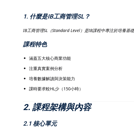
1. 什麼是IB工商管理SL？
IB工商管理SL（Standard Level）是IB課程中
課程特色
涵蓋五大核心商業功能
注重真實案例分析
培養數據解讀與決策能力
課時要求較HL少（150小時）
2. 課程架構與內容
2.1 核心單元