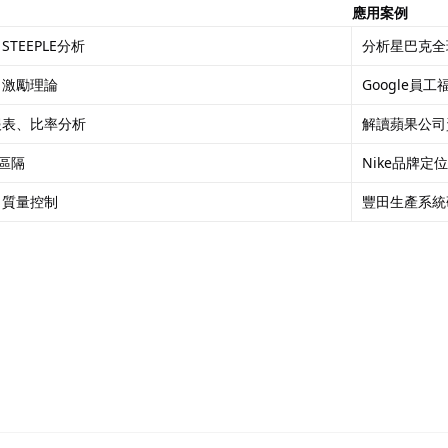
應用案例
TEEPLE分析
分析星巴克全
、激勵理論
Google員
報表、比率分析
解讀蘋果公司
場區隔
Nike品牌定
、質量控制
豐田生產系統