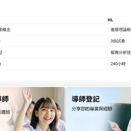
HL
業概念
進階理論框
卷
3份試卷
型
複雜分析技
時
240小時