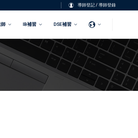
導師登記
/
導師登錄
老師
IB補習
DSE補習