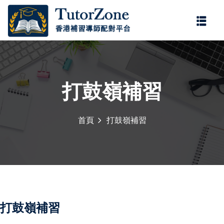
登錄
註冊
登錄
您還沒有帳號?
註冊
打鼓嶺補習
首頁
打鼓嶺補習
記住 我
忘記密碼?
打鼓嶺補習