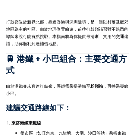
打鼓嶺位於新界北部，靠近香港與深圳邊境，是一個以村落及鄉郊
地區為主的社區。由於地理位置偏遠，前往打鼓嶺補習對不熟悉的
）
導師來說可能有點挑戰。本指南將為你提供最清晰、實用的交通建
議，助你順利到達補習地點。
）
🚆 港鐵 + 小巴組合：主要交通方
式
由於港鐵並未直達打鼓嶺，導師需乘搭港鐵至
粉嶺站
，再轉乘專線
小巴。
建議交通路線如下：
乘搭港鐵東鐵線
從市區（如旺角東、九龍塘、大圍、沙田等站）乘搭東鐵