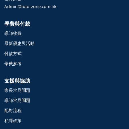
Admin@tutorzone.com.hk
學費與付款
導師收費
最新優惠與活動
付款方式
學費參考
支援與協助
家長常見問題
導師常見問題
配對流程
o@TutorZone.com.hk
私隱政策