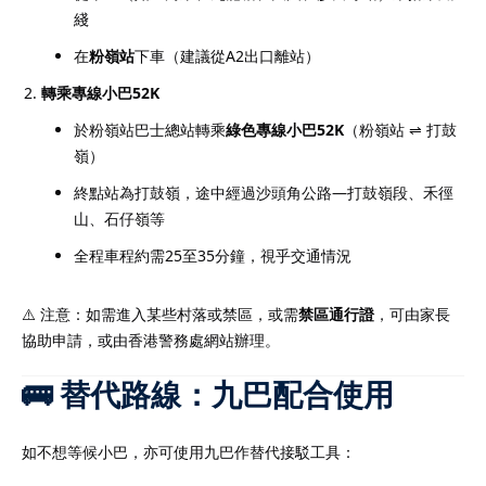
綫
在
粉嶺站
下車（建議從A2出口離站）
轉乘專線小巴52K
於粉嶺站巴士總站轉乘
綠色專線小巴52K
（粉嶺站 ⇌ 打鼓
嶺）
終點站為打鼓嶺，途中經過沙頭角公路—打鼓嶺段、禾徑
山、石仔嶺等
全程車程約需25至35分鐘，視乎交通情況
⚠️ 注意：如需進入某些村落或禁區，或需
禁區通行證
，可由家長
協助申請，或由香港警務處網站辦理。
🚌 替代路線：九巴配合使用
如不想等候小巴，亦可使用九巴作替代接駁工具：