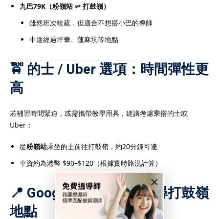
九巴79K（粉嶺站 ⇌ 打鼓嶺）
雖然班次較疏，但適合不想搭小巴的導師
中途經過坪輋、蓮麻坑等地點
🚖 的士 / Uber 選項：時間彈性更
高
若補習時間緊迫，或需攜帶教學用具，建議考慮乘搭的士或
Uber：
從
粉嶺站
乘坐的士前往打鼓嶺，約20分鐘可達
車資約為港幣 $90–$120（根據實時路況計算）
×
📍 Google Maps 即時搜尋打鼓嶺
地點