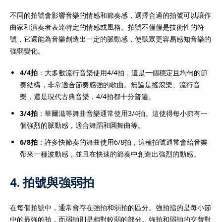
不同的拍號會影響音樂的情感和節奏感，選擇合適的拍號可以讓作
曲家和演奏者表達特定的情感或風格。拍號不僅僅是技術性的符
號，它還能為音樂創造出一定的脈動感，使聽眾更容易感知音樂的
強弱變化。
4/4拍
：大多數流行音樂使用4/4拍，這是一個穩定且均勻的節
奏結構，非常適合節奏感強的歌曲。無論是搖滾樂、流行音
樂，還是現代古典音樂，4/4拍都十分普遍。
3/4拍
：華爾滋等舞曲音樂通常使用3/4拍。這使得每小節有一
個強烈的脈動感，適合舞蹈和圓舞曲等。
6/8拍
：許多快節奏的舞曲使用6/8拍，這種拍號通常會給音樂
帶來一種波動感，並且在快速的節奏中創造出強烈的動感。
4. 拍號與強弱拍
在每個拍號中，通常會存在強拍和弱拍的區分。強拍指的是每小節
中的最強的拍，而弱拍則是相對較弱的部分。強拍和弱拍的交替對