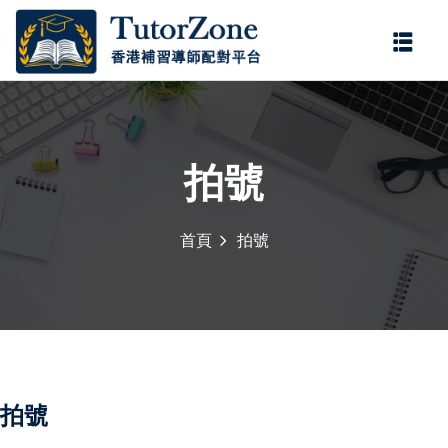
登錄
註冊
登錄
您還沒有帳號?
註冊
拍號
首頁
拍號
記住 我
忘記密碼?
拍號