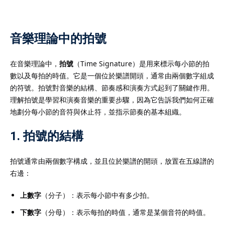
音樂理論中的拍號
）
在音樂理論中，
拍號
（Time Signature）是用來標示每小節的拍
數以及每拍的時值。它是一個位於樂譜開頭，通常由兩個數字組成
）
的符號。拍號對音樂的結構、節奏感和演奏方式起到了關鍵作用。
理解拍號是學習和演奏音樂的重要步驟，因為它告訴我們如何正確
地劃分每小節的音符與休止符，並指示節奏的基本組織。
1. 拍號的結構
拍號通常由兩個數字構成，並且位於樂譜的開頭，放置在五線譜的
右邊：
上數字
（分子）：表示每小節中有多少拍。
下數字
（分母）：表示每拍的時值，通常是某個音符的時值。