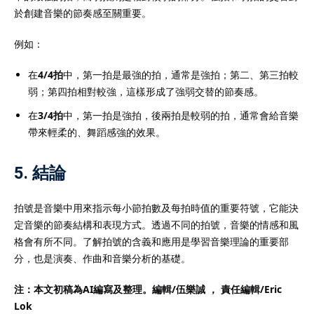
於創建音樂的節奏感至關重要。
例如：
在
4/4拍
中，第一拍是最強的拍，通常是強拍；第二、第三拍較
弱；第四拍相對較強，這樣形成了強弱交替的節奏感。
在
3/4拍
中，第一拍是強拍，後兩拍是較弱的拍，通常會給音樂
帶來輕柔的、舞蹈感強的效果。
5. 結論
拍號是音樂中用來指示每小節拍數及每拍時值的重要符號，它能決
定音樂的節奏結構和表現方式。透過不同的拍號，音樂的情感和風
格會有所不同。了解拍號的含義和應用是學習音樂理論的重要部
分，也是演奏、作曲和音樂分析的基礎。
注：本文初稿為AI編寫及整理。編輯/伍樂誠 ， 責任編輯/
Eric
Lok