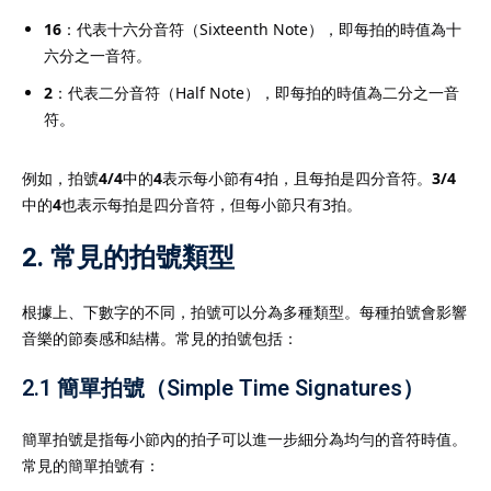
16
：代表十六分音符（Sixteenth Note），即每拍的時值為十
六分之一音符。
2
：代表二分音符（Half Note），即每拍的時值為二分之一音
符。
例如，拍號
4/4
中的
4
表示每小節有4拍，且每拍是四分音符。
3/4
中的
4
也表示每拍是四分音符，但每小節只有3拍。
2. 常見的拍號類型
根據上、下數字的不同，拍號可以分為多種類型。每種拍號會影響
音樂的節奏感和結構。常見的拍號包括：
2.1
簡單拍號
（Simple Time Signatures）
簡單拍號是指每小節內的拍子可以進一步細分為均勻的音符時值。
常見的簡單拍號有：