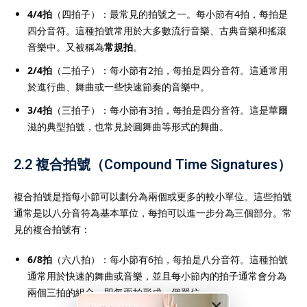
4/4拍
（四拍子）：最常見的拍號之一。每小節有4拍，每拍是
四分音符。這種拍號常用於大多數流行音樂、古典音樂和搖滾
音樂中。又被稱為
常規拍
。
2/4拍
（二拍子）：每小節有2拍，每拍是四分音符。這通常用
於進行曲、舞曲或一些快速節奏的音樂中。
3/4拍
（三拍子）：每小節有3拍，每拍是四分音符。這是華爾
滋的典型拍號，也常見於圓舞曲等形式的舞曲。
2.2
複合拍號
（Compound Time Signatures）
複合拍號是指每小節可以劃分為兩個或更多的較小單位。這些拍號
通常是以八分音符為基本單位，每拍可以進一步分為三個部分。常
見的複合拍號有：
6/8拍
（六八拍）：每小節有6拍，每拍是八分音符。這種拍號
通常用於快速的舞曲或音樂，並且每小節內的拍子通常會分為
兩個三拍的組合，即每兩拍形成一個單位。
×