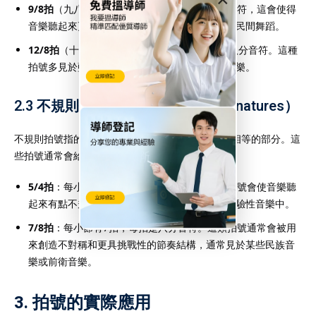
9/8拍
（九八拍）：每小節有9拍，每拍是八分音符，這會使得
音樂聽起來更加複雜，通常用於某些古典音樂或民間舞蹈。
12/8拍
（十二八拍）：每小節有12拍，每拍是八分音符。這種
拍號多見於藍調、福音歌曲和某些形式的搖滾音樂。
2.3
不規則拍號
（Irregular Time Signatures）
不規則拍號指的是每小節的拍數無法均勻地劃分為相等的部分。這
些拍號通常會給音樂帶來不尋常或不穩定的節奏感。
5/4拍
：每小節有5拍，每拍是四分音符。這種拍號會使音樂聽
起來有點不規則，常見於現代古典音樂或某些實驗性音樂中。
7/8拍
：每小節有7拍，每拍是八分音符。這類拍號通常會被用
來創造不對稱和更具挑戰性的節奏結構，通常見於某些民族音
樂或前衛音樂。
3. 拍號的實際應用