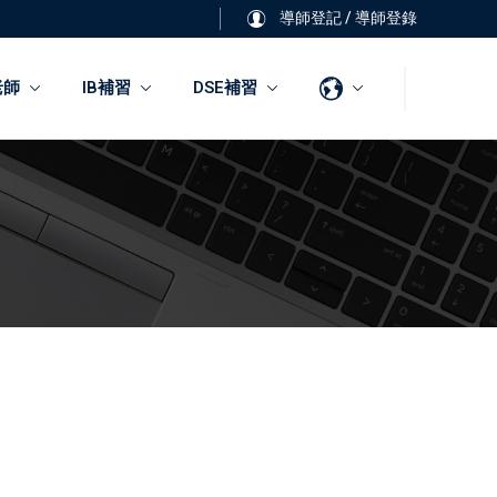
導師登記
/
導師登錄
老師
IB補習
DSE補習