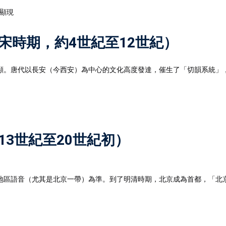
顯現
唐宋時期，約4世紀至12世紀）
顯。唐代以長安（今西安）為中心的文化高度發達，催生了「切韻系統」
13世紀至20世紀初）
地區語音（尤其是北京一帶）為準。到了明清時期，北京成為首都，「北