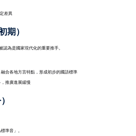
定差異
國初期）
一被認為是國家現代化的重要推手。
，融合各地方言特點，形成初步的國語標準
多，推廣進展緩慢
今）
為標準音」。