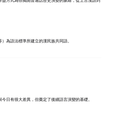
詳盡方式為你揭開普通話歷史演變的脈絡，從上古漢語到
等）為語法標準所建立的漢民族共同語。
與今日有很大差異，但奠定了後續語言演變的基礎。