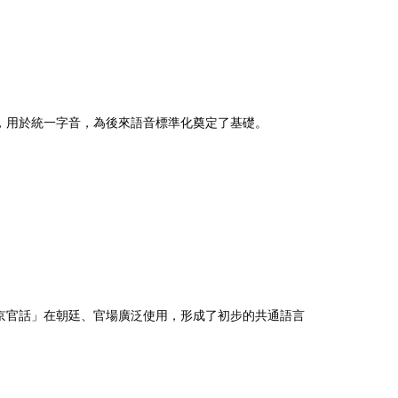
，用於統一字音，為後來語音標準化奠定了基礎。
京官話」在朝廷、官場廣泛使用，形成了初步的共通語言