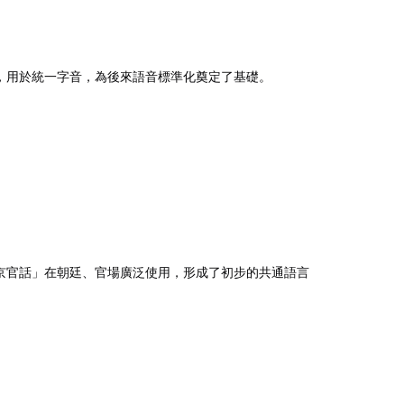
，用於統一字音，為後來語音標準化奠定了基礎。
京官話」在朝廷、官場廣泛使用，形成了初步的共通語言