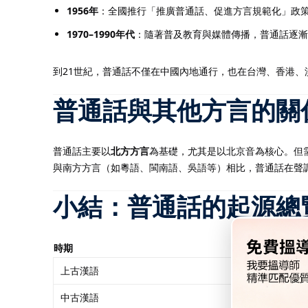
1956年
：全國推行「推廣普通話、促進方言規範化」政
1970–1990年代
：隨著普及教育與媒體傳播，普通話逐漸
到21世紀，普通話不僅在中國內地通行，也在台灣、香港
普通話與其他方言的關
普通話主要以
北方方言
為基礎，尤其是以北京音為核心。但
與南方方言（如粵語、閩南語、吳語等）相比，普通話在聲
小結：普通話的起源總
時期
語言演變特徵
上古漢語
早期漢語語音和
中古漢語
切韻體系，規範