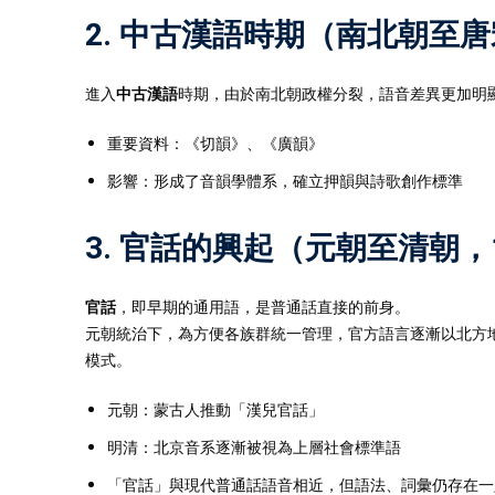
2. 中古漢語時期（南北朝至
進入
中古漢語
時期，由於南北朝政權分裂，語音差異更加明
重要資料：《切韻》、《廣韻》
影響：形成了音韻學體系，確立押韻與詩歌創作標準
3. 官話的興起（元朝至清朝，
官話
，即早期的通用語，是普通話直接的前身。
元朝統治下，為方便各族群統一管理，官方語言逐漸以北方
模式。
元朝：蒙古人推動「漢兒官話」
明清：北京音系逐漸被視為上層社會標準語
「官話」與現代普通話語音相近，但語法、詞彙仍存在一