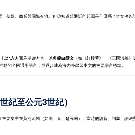
育、傳媒、商業與國際交流。但你知道普通話的起源是什麼嗎？本文將以
記住 我
忘記密碼?
、以
北方方言
為基礎方言、以
典範白話文
（如《紅樓夢》、《三國演義》
府推動的全國通用語言，並逐步成為海內外學習中文的主要語言標準。
1世紀至公元3世紀）
者主要集中在黃河流域（如周、秦、楚等國）。當時的語音、詞彙、語法