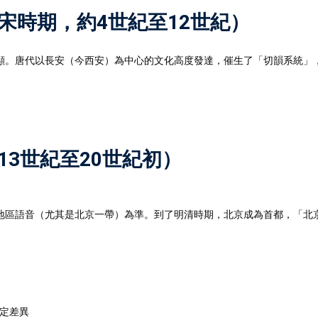
唐宋時期，約4世紀至12世紀）
顯。唐代以長安（今西安）為中心的文化高度發達，催生了「切韻系統」
13世紀至20世紀初）
地區語音（尤其是北京一帶）為準。到了明清時期，北京成為首都，「北
定差異