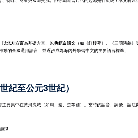
育、傳媒、商業與國際交流。但你知道普通話的起源是什麼嗎？本文將以
、以
北方方言
為基礎方言、以
典範白話文
（如《紅樓夢》、《三國演義》
府推動的全國通用語言，並逐步成為海內外學習中文的主要語言標準。
1世紀至公元3世紀）
者主要集中在黃河流域（如周、秦、楚等國）。當時的語音、詞彙、語法
顯現