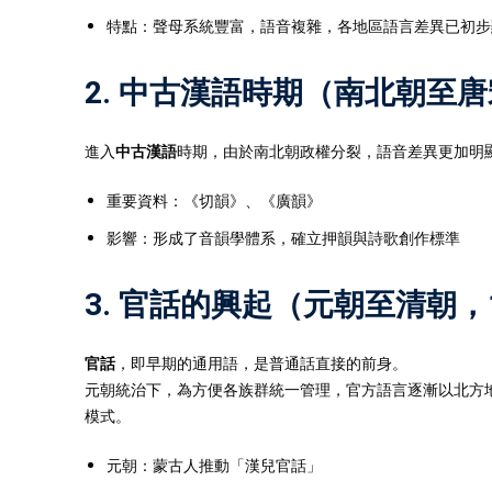
特點：聲母系統豐富，語音複雜，各地區語言差異已初步
2. 中古漢語時期（南北朝至
進入
中古漢語
時期，由於南北朝政權分裂，語音差異更加明
重要資料：《切韻》、《廣韻》
影響：形成了音韻學體系，確立押韻與詩歌創作標準
3. 官話的興起（元朝至清朝，
官話
，即早期的通用語，是普通話直接的前身。
元朝統治下，為方便各族群統一管理，官方語言逐漸以北方
模式。
元朝：蒙古人推動「漢兒官話」