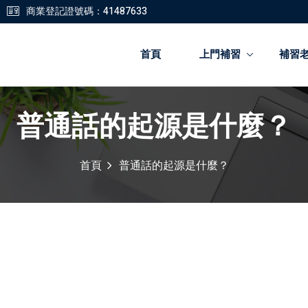
商業登記證號碼：41487633
首頁
上門補習
補習
普通話的起源是什麼？
登錄
註冊
首頁
普通話的起源是什麼？
登錄
您還沒有帳號?
註冊