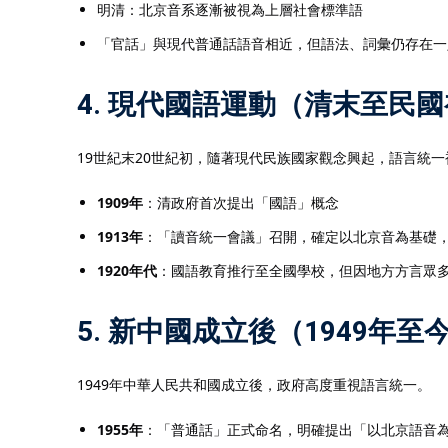
明清：北京音系逐漸被視為上層社會標準語
「官話」與現代普通話語音相近，但語法、詞彙仍存在一
4. 現代國語運動（清末至民
19世紀末20世紀初，隨著現代民族國家觀念興起，語言統
1909年
：清政府首次提出「國語」概念
1913年
：「讀音統一會議」召開，確定以北京音為基礎
1920年代
：國語教育推行至全國學校，但因地方方言眾
5. 新中國成立後（1949年至
1949年中華人民共和國成立後，政府高度重視語言統一。
1955年
：「普通話」正式命名，明確提出「以北京語音