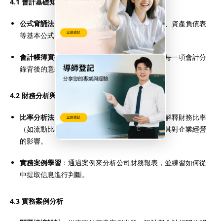
4.1 會計基礎知識的掌握
公式背誦法
：熟記會計等式、財務比率、損益表、資產負債表
等基本公式，並能靈活運用。
會計帳簿實操
：動手練習編制會計報表，並理解每一項會計分
錄背後的意義。
4.2 財務分析與報表解讀
比率分析法
：每學完一部分的內容，練習計算和解釋財務比率
（如流動比率、負債比率、利潤率等），並分析其對企業經營
的影響。
實務案例學習
：通過案例來分析公司財務報表，並練習如何從
中提取信息進行判斷。
4.3 實務案例分析