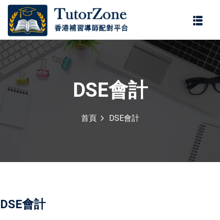
登錄
註冊
登錄
您還沒有帳號?
註冊
DSE會計
首頁
DSE會計
記住 我
忘記密碼?
DSE會計