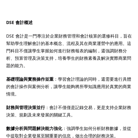
DSE 會計概述
）
DSE 會計是一門專注於企業財務管理和會計核算的選修科目，旨在
幫助學生理解會計的基本概念、流程及其在商業運營中的應用。這
）
門科目不僅讓學生掌握如何進行財務報表的編制，還強調財務分
析、預算管理及決策支持，培養學生的財務素養及解決實際商業問
題的能力。
基礎理論與實務操作並重
：學習會計理論的同時，還需要進行具體
的會計操作與案例分析，讓學生能夠將所學知識應用於真實的商業
情境。
財務與管理決策並行
：會計不僅僅是記錄交易，更是支持企業財務
決策、規劃及未來發展的關鍵工具。
數據分析與問題解決能力強化
：強調學生如何分析財務數據，並從
中提取對企業發展至關重要的信息，做出合理的財務決策。