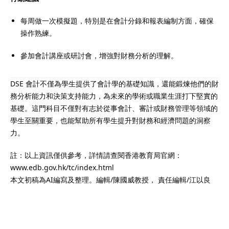
每周做一次模擬題，特別是在會計分錄和報表編制方面，確保
操作熟練。
參加會計講座或研討會，增強對財務分析的理解。
DSE 會計不僅為學生提供了會計學的基礎知識，還能鍛煉他們的財
務分析能力和決策支持能力，為未來的學術或職業生涯打下堅實的
基礎。這門科目不僅對有志於從事會計、審計或財務管理等領域的
學生至關重要，也能幫助所有學生提升對財務和經濟問題的洞察
力。
註：以上資訊僅供參考，詳情請查閱香港教育局官網：
www.edb.gov.hk/tc/index.html
本文初稿為AI編寫及整理。編輯/陳國威教授， 責任編輯/江以良