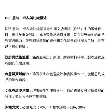
DSE 服裝、成衣與紡織概述
）
DSE 服裝、成衣與紡織是香港中學文憑考試（DSE）中的選修科
目，專注於服裝設計、成衣製作及紡織技術，旨在提升學生的創意
）
與實踐能力，並對相關產業的運作和文化背景進行深入了解，具有
以下核心特徵：
設計與技術並重
：涵蓋服裝設計原理、紡織材料科學、製衣過程及
相關的市場應用。
創意與實踐能力
：強調學生在創意設計和實際操作中，從構思到成
品的製作過程。
文化與環境意識
：培養學生對服裝文化、時尚趨勢及可持續發展的
關注，並融入全球市場趨勢。
評核方式
：公開考試（70%）+ 校本評核（SBA, 30%）