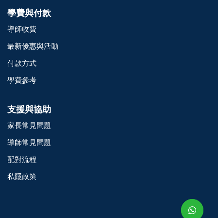
學費與付款
導師收費
最新優惠與活動
付款方式
學費參考
支援與協助
家長常見問題
導師常見問題
配對流程
o@TutorZone.com.hk
私隱政策
午 9 時至下午 6 時
期一至日 - 24 小時