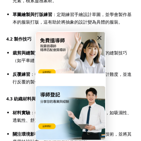
元素，積累靈感素材。
草圖繪製與打版練習
：定期練習手繪設計草圖，並學會製作基
本的服裝打版，這有助於將抽象的設計變為具體的服裝。
×
4.2 製作技巧
裁剪與縫製實踐
：多做實際操作，熟練掌握不同的縫製技巧
（如平車縫、包邊、鈕扣固定等）。
反覆練習
：從簡單的服裝設計開始，逐步提升設計難度，並進
行反覆的製作與修改，從錯誤中學習。
4.3 紡織材料與可持續設計
材料實驗
：學習並測試不同的纖維和面料的特性，如吸濕性、
透氣性、舒適性等，理解它們在設計中的應用。
關注環境影響
：積極了解可持續面料、回收利用技術，並將其